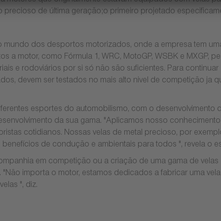
ra motores que originalmente estavam equipados com velas p
precioso de última geração;o primeiro projetado especificamen
 mundo dos desportos motorizados, onde a empresa tem uma l
s a motor, como Fórmula 1, WRC, MotoGP, WSBK e MXGP, permi
iais e rodoviários por si só não são suficientes. Para continu
, devem ser testados no mais alto nivel de competição ja que 
iferentes esportes do automobilismo, com o desenvolvimento
 desenvolvimento da sua gama. "Aplicamos nosso conhecimen
motoristas cotidianos. Nossas velas de metal precioso, por ex
enefícios de condução e ambientais para todos ", revela o esp
 companhia em competição ou a criação de uma gama de velas 
"Não importa o motor, estamos dedicados a fabricar uma vela 
las ", diz.