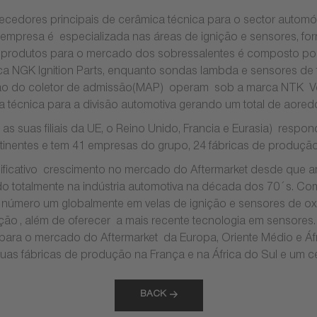
cedores principais de cerâmica técnica para o sector autom
presa é especializada nas áreas de ignição e sensores, for
e produtos para o mercado dos sobressalentes é composto por 
ca NGK Ignition Parts, enquanto sondas lambda e sensores d
são do coletor de admissão(MAP) operam sob a marca NTK Veh
 técnica para a divisão automotiva gerando um total de aore
suas filiais da UE, o Reino Unido, Francia e Eurasia) respo
entes e tem 41 empresas do grupo, 24 fábricas de produção 
ificativo crescimento no mercado do Aftermarket desde que a
 totalmente na indústria automotiva na década dos 70´s. Co
 número um globalmente em velas de ignição e sensores de ox
ção , além de oferecer a mais recente tecnologia em sensores. 
para o mercado do Aftermarket da Europa, Oriente Médio e Áf
as fábricas de produção na França e na África do Sul e um c
BACK