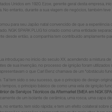
ados Unidos em 1920. Ezoe, gerente geral desta empresa, ini
na. No entanto, durante a sua viagem de negócios, também teve 
etornou para seu Japão natal convencido de que a experiênci
errado. NGK SPARK PLUG foi criado como uma entidade separa
e desde então, a companhia tem contribuído amplamente para
sua introduçao no inicio do seculo XX, acendendo a mistura de
tes de sua invenção, no processo de ignição foram utilizado
e apresentavam o que Carl Benz chamava de um "obstáculo fund
lo. Tal tem sido o seu sucesso, que o princípio de design or
ro tempos, o princípio básico de como uma vela de ignição 
 sênior de Serviços Técnicos da Aftermarket EMEA
em NGK SP
icamente de um isolante de cerâmica, uma rosca, uma capa de 
 no entanto, tem sido rápida; e tem um efeito colateral sobre 