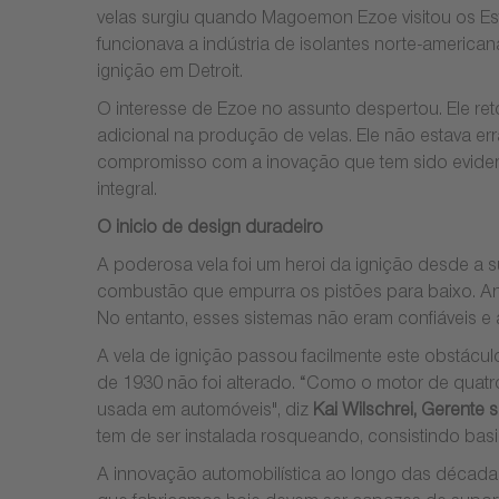
velas surgiu quando Magoemon Ezoe visitou os Est
funcionava a indústria de isolantes norte-america
ignição em Detroit.
O interesse de Ezoe no assunto despertou. Ele r
adicional na produção de velas. Ele não estava 
compromisso com a inovação que tem sido evident
integral.
O inicio de design duradeiro
A poderosa vela foi um heroi da ignição desde a 
combustão que empurra os pistões para baixo. An
No entanto, esses sistemas não eram confiáveis 
A vela de ignição passou facilmente este obstácu
de 1930 não foi alterado. “Como o motor de quat
usada em automóveis", diz
Kai Wilschrei, Gerente
tem de ser instalada rosqueando, consistindo bas
A innovação automobilística ao longo das décadas,