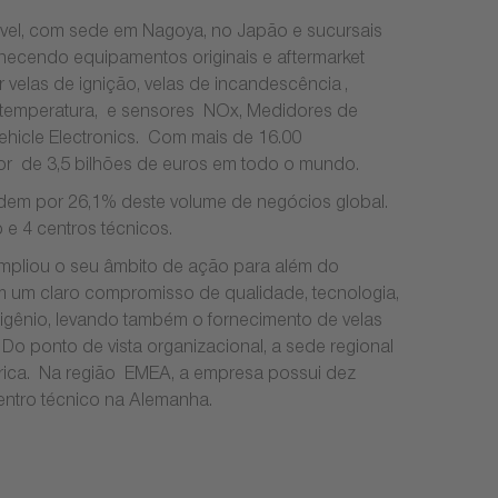
óvel, com sede em Nagoya, no Japão e sucursais
necendo equipamentos originais e aftermarket
velas de ignição, velas de incandescência ,
e temperatura, e sensores NOx, Medidores de
icle Electronics. Com mais de 16.00
dor de 3,5 bilhões de euros em todo o mundo.
ndem por 26,1% deste volume de negócios global.
e 4 centros técnicos.
mpliou o seu âmbito de ação para além do
m um claro compromisso de qualidade, tecnologia,
igênio, levando também o fornecimento de velas
Do ponto de vista organizacional, a sede regional
rica. Na região EMEA, a empresa possui dez
entro técnico na Alemanha.