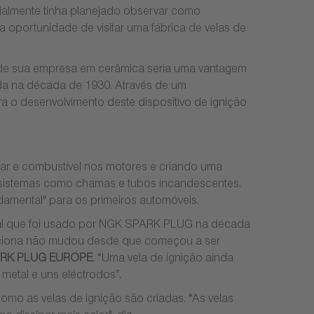
cialmente tinha planejado observar como
a oportunidade de visitar uma fábrica de velas de
a de sua empresa em cerâmica seria uma vantagem
da na década de 1930. Através de um
 o desenvolvimento deste dispositivo de ignição
 ar e combustível nos motores e criando uma
s sistemas como chamas e tubos incandescentes.
amental" para os primeiros automóveis.
iginal que foi usado por NGK SPARK PLUG na década
funciona não mudou desde que começou a ser
ARK PLUG EUROPE
. “Uma vela de ignição ainda
metal e uns eléctrodos”.
como as velas de ignição são criadas. “As velas