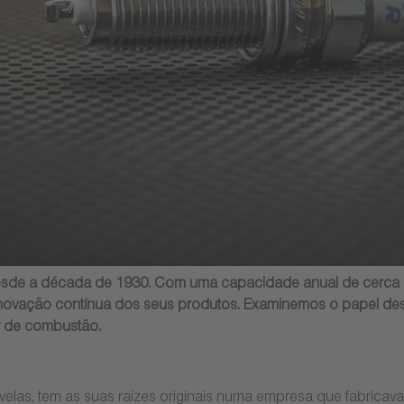
de a década de 1930. Com uma capacidade anual de cerca de
 inovação contínua dos seus produtos. Examinemos o papel 
r de combustão.
elas, tem as suas raízes originais numa empresa que fabricav