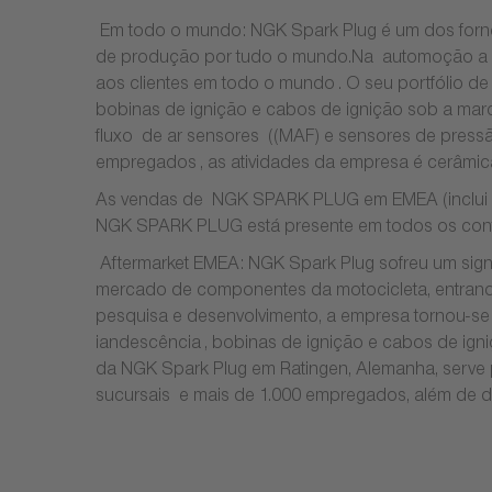
Em todo o mundo: NGK Spark Plug é um dos forne
de produção por tudo o mundo.Na automoção a em
aos clientes em todo o mundo . O seu portfólio d
bobinas de ignição e cabos de ignição sob a mar
fluxo de ar sensores ((MAF) e sensores de pres
empregados , as atividades da empresa é cerâmica
As vendas de NGK SPARK PLUG em EMEA (inclui as 
NGK SPARK PLUG está presente em todos os contin
Aftermarket EMEA: NGK Spark Plug sofreu um sign
mercado de componentes da motocicleta, entrando
pesquisa e desenvolvimento, a empresa tornou-se
iandescência , bobinas de ignição e cabos de igni
da NGK Spark Plug em Ratingen, Alemanha, serve 
sucursais e mais de 1.000 empregados, além de du