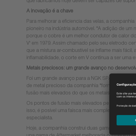
que fabricamos hoje devem ser capazes de suportar
A inovação é a chave
Para melhorar a eficiencia das velas, a companhi
pioneiro na indústria automóvel. “A adição de um
porque o cobre é um melhor condutor de calor do q
V' em 1979. Assim chamado pelo seu eletrodo centr
que a mistura ar-combustível se inflame mais fáci
inflamabilidade, o corte em V continua a ser uma
Metais preciosos: um grande avanço no desenvolv
Foi um grande avanço para a NGK SPARK PLUG a in
de metal precioso da companhia “fornece uma maio
fusão mais elevados do que os metais tradicionais 
Os pontos de fusão mais elevados permitem que os
isso, é posivel uma faisca mais completa que fa
especialista.
Hoje, a companhia construi duas gamas de velas de 