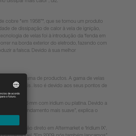
dissipar mais calor", diz.
 de cobre “em 1958”“, que se tornou um produto
ade de dissipação de calor à vela de ignição,
ecnologia de velas foi à introdução da 'fenda em
orrer na borda exterior do eletrodo, fazendo com
duzir a faísca. Devido à sua melhor
6) na nossa gama de productos. A gama de velas
convencionais . Isso é devido aos seus pontos de
quel aos 0.6 mm com iridium ou platina. Devido a
como um abrandamento mais suave”, explica o
 substitução direto em Aftermarket e 'Iridium IX',