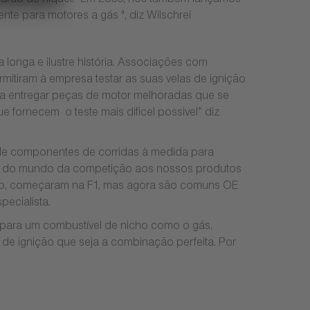
adrão de níquel. "Em 2009, nós também lançamos”
te para motores a gás ", diz Wilschrei
onga e ilustre história. Associações com
tiram à empresa testar as suas velas de ignição
ar a entregar peças de motor melhoradas que se
fornecem o teste mais dificel possivel” diz
 de componentes de corridas à medida para
to do mundo da competição aos nossos produtos
emplo, começaram na F1, mas agora são comuns OE
ecialista.
para um combustível de nicho como o gás,
de ignição que seja a combinação perfeita. Por