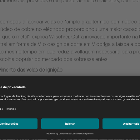
 tensões, pressões e temperaturas muito mais altas, bem como 
a começou a fabricar velas de “amplo grau térmico com núcleo
 núcleo de cobre no eléctrodo proporcionou uma maior capacid
ue o metal", explica Wilschrei. Outra inovação importante na t
al em forma de V, o design de corte em V obriga a faísca a oc
l, ao mesmo tempo em que reduz a voltagem necessária para pro
 escolha popular do mercado dos sobressalentes.
imento das velas de ignição
trodução dos metáis preciosos Platina (1982) e Iridium (199
r inflamabilidade e uma vida útil mais longa do que as velas 
como o níquel ", diz Wilschrei
 diámetros dos eletrodos centrais diminuam de 2.5 mm com ní
z uma aceleração e consumo de combustível melhorado, bem “
iridium, 'Laser Iridium' disponiveis como OE em veiculos e como