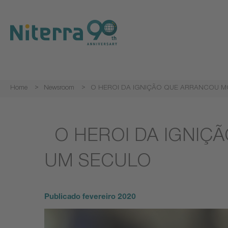
Direct
Direct
Direct
to
to
to
main
main
footer
navigation
content
Home
Newsroom
O HEROI DA IGNIÇÃO QUE ARRANCOU M
O HEROI DA IGNIÇ
UM SECULO
Publicado
fevereiro 2020