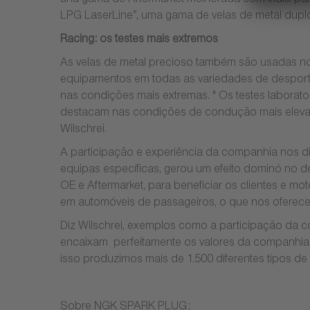
una gama de Aftermarket melhorada com iridio pa
LPG LaserLine”, uma gama de velas de metal duplo 
Racing: os testes mais extremos
As velas de metal precioso também são usadas no
equipamentos em todas as variedades de desporto
nas condições mais extremas. " Os testes laborator
destacam nas condições de condução mais elevados
Wilschrei.
A participação e experiência da companhia nos d
equipas específicas, gerou um efeito dominó no
OE e Aftermarket, para beneficiar os clientes e 
em automóveis de passageiros, o que nos oferece b
Diz Wilschrei, exemplos como a participação da
encaixam perfeitamente os valores da companhia. 
isso produzimos mais de 1.500 diferentes tipos de ve
Sobre NGK SPARK PLUG: