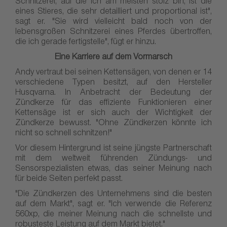
Schnitzerei, auf die ich am meisten stolz bin, ist die
eines Stieres, die sehr detailliert und proportional ist",
sagt er. "Sie wird vielleicht bald noch von der
lebensgroßen Schnitzerei eines Pferdes übertroffen,
die ich gerade fertigstelle", fügt er hinzu.
Eine Karriere auf dem Vormarsch
Andy vertraut bei seinen Kettensägen, von denen er 14
verschiedene Typen besitzt, auf den Hersteller
Husqvarna. In Anbetracht der Bedeutung der
Zündkerze für das effiziente Funktionieren einer
Kettensäge ist er sich auch der Wichtigkeit der
Zündkerze bewusst. "Ohne Zündkerzen könnte ich
nicht so schnell schnitzen!"
Vor diesem Hintergrund ist seine jüngste Partnerschaft
mit dem weltweit führenden Zündungs- und
Sensorspezialisten etwas, das seiner Meinung nach
für beide Seiten perfekt passt.
"Die Zündkerzen des Unternehmens sind die besten
auf dem Markt", sagt er. "Ich verwende die Referenz
560xp, die meiner Meinung nach die schnellste und
robusteste Leistung auf dem Markt bietet."