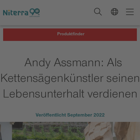
Direct
Direct
Direct
to
to
to
main
main
footer
navigation
content
Produktfinder
Andy Assmann: Als
Kettensägenkünstler seinen
Lebensunterhalt verdienen
Veröffentlicht
September 2022