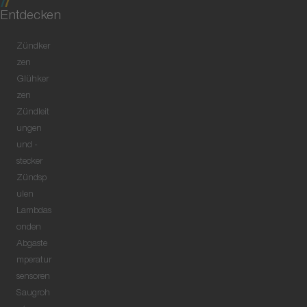
Entdecken
Zündker
zen
Glühker
zen
Zündleit
ungen
und -
stecker
Zündsp
ulen
Lambdas
onden
Abgaste
mperatur
sensoren
Saugroh