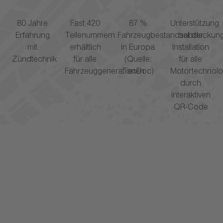
80 Jahre
Fast 420
87 %
Unterstützung
Erfahrung
Teilenummern
Fahrzeugbestandsabdeckun
bei der
mit
erhältlich
in Europa
Installation
Zündtechnik
für alle
(Quelle:
für alle
Fahrzeuggenerationen
TecDoc)
Motortechnolo
durch
interaktiven
QR-Code
e
lt
Sitz
ndigkeit
 und Feuchtigkeitsbeständigkeit