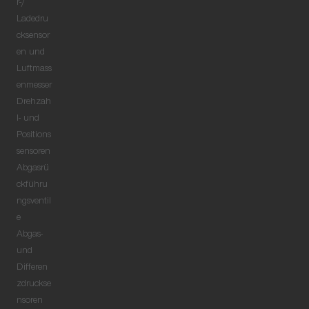
r-/
Ladedru
cksensor
en und
Luftmass
enmesser
Drehzah
l- und
Positions
sensoren
Abgasrü
ckführu
ngsventil
e
Abgas-
und
Differen
zdruckse
nsoren