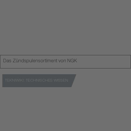
Video ansehen
Das Zündspulensortiment von NGK
TEKNIWIKI: TECHNISCHES WISSEN
Eine Plattform mit detailliertem technischen Wissen
Zu TekniWiki