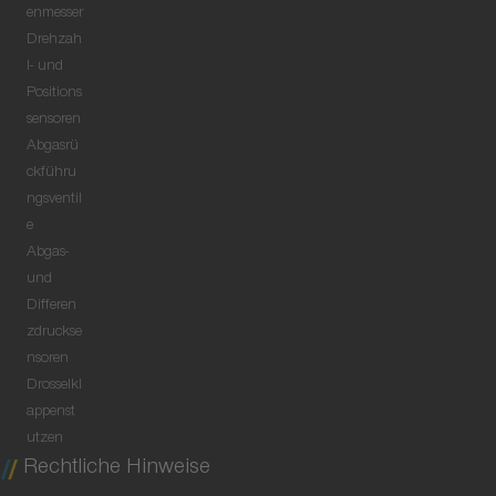
enmesser
Drehzah
l- und
Positions
sensoren
Abgasrü
ckführu
ngsventil
e
Abgas-
und
Differen
zdruckse
nsoren
Drosselkl
appenst
utzen
Rechtliche Hinweise