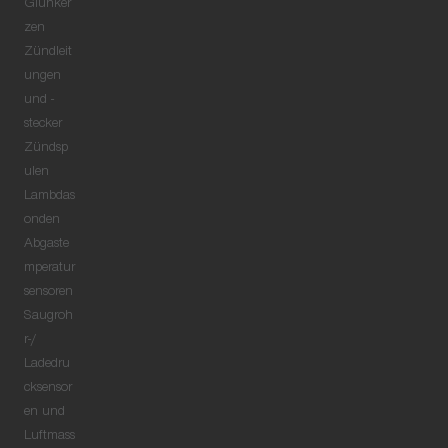
Glühker
zen
Zündleit
ungen
und -
stecker
Zündsp
ulen
Lambdas
onden
Abgaste
mperatur
sensoren
Saugroh
r-/
Ladedru
cksensor
en und
Luftmass