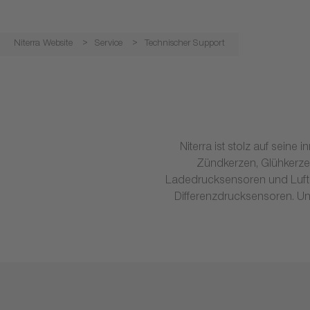
Niterra Website
Service
Technischer Support
Niterra ist stolz auf sein
Zündkerzen, Glühkerze
Ladedrucksensoren und Luftm
Differenzdrucksensoren. Uns