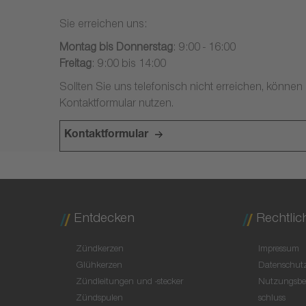
Sie erreichen uns:
Montag bis Donnerstag
: 9:00 - 16:00
Freitag
: 9:00 bis 14:00
Sollten Sie uns telefonisch nicht erreichen, können
Kontaktformular nutzen.
Kontaktformular
Entdecken
Rechtlic
Zündkerzen
Impressum
Glühkerzen
Datenschutz
Zündleitungen und -stecker
Nutzungsbe
Zündspulen
schluss