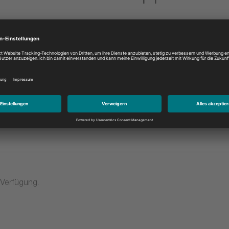
TekniWiki
Vertriebs- und
Marketingunterstützu
e Plattform kombiniert Know-
it interaktiven Lernmodulen
Kataloge und Flyer zum dow
in unserer Mediabox
 Verfügung.