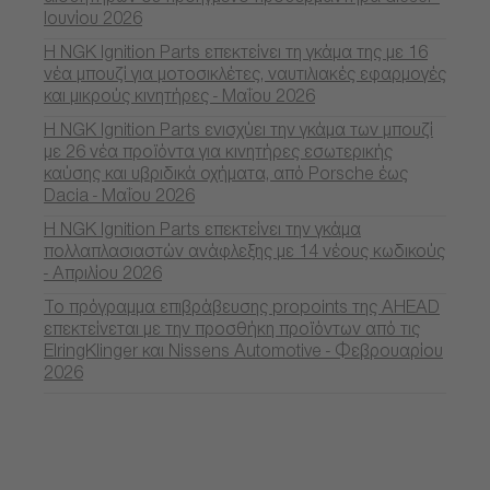
Ιουνίου 2026
Η NGK Ignition Parts επεκτείνει τη γκάμα της με 16
νέα μπουζί για μοτοσικλέτες, ναυτιλιακές εφαρμογές
και μικρούς κινητήρες - Μαΐου 2026
Η NGK Ignition Parts ενισχύει την γκάμα των μπουζί
με 26 νέα προϊόντα για κινητήρες εσωτερικής
καύσης και υβριδικά οχήματα, από Porsche έως
Dacia - Μαΐου 2026
Η NGK Ignition Parts επεκτείνει την γκάμα
πολλαπλασιαστών ανάφλεξης με 14 νέους κωδικούς
- Απριλίου 2026
Το πρόγραμμα επιβράβευσης propoints της AHEAD
επεκτείνεται με την προσθήκη προϊόντων από τις
ElringKlinger και Nissens Automotive - Φεβρουαρίου
2026