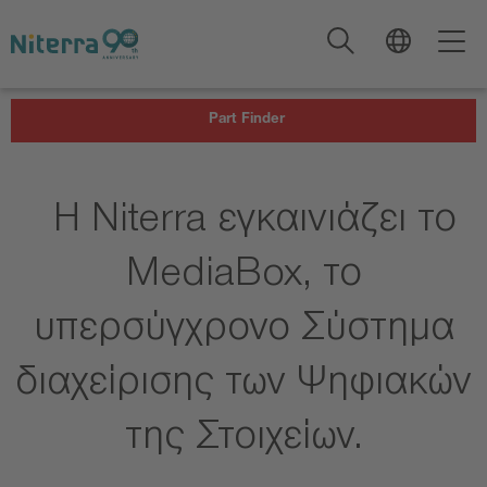
Direct
Direct
Direct
to
to
to
main
main
footer
navigation
content
Part Finder
Η Niterra εγκαινιάζει το
MediaBox, το
υπερσύγχρονο Σύστημα
διαχείρισης των Ψηφιακών
της Στοιχείων.