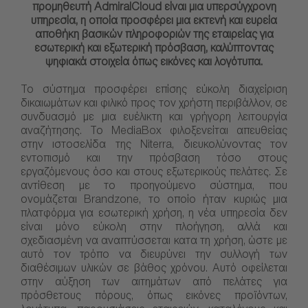
προμηθευτή AdmiralCloud είναι μια υπερσύγχρονη
υπηρεσία, η οποία προσφέρει μια εκτενή και ευρεία
αποθήκη βασικών πληροφοριών της εταιρείας για
εσωτερική και εξωτερική πρόσβαση, καλύπτοντας
ψηφιακά στοιχεία όπως εικόνες και λογότυπα.
Το σύστημα προσφέρει επίσης εύκολη διαχείριση
δικαιωμάτων και φιλικό προς τον χρήστη περιβάλλον, σε
συνδυασμό με μια ευέλικτη και γρήγορη λειτουργία
αναζήτησης. Το MediaBox φιλοξενείται απευθείας
στην ιστοσελίδα της Niterra, διευκολύνοντας τον
εντοπισμό και την πρόσβαση τόσο στους
εργαζόμενους όσο και στους εξωτερικούς πελάτες. Σε
αντίθεση με το προηγούμενο σύστημα, που
ονομάζεται Brandzone, το οποίο ήταν κυριώς μια
πλατφόρμα για εσωτερική χρήση, η νέα υπηρεσία δεν
είναι μόνο εύκολη στην πλοήγηση, αλλά και
σχεδιασμένη να αναπτύσσεται κατα τη χρήση, ώστε με
αυτό τον τρόπο να διευρύνει την συλλογή των
διαθέσιμων υλικών σε βάθος χρόνου. Αυτό οφείλεται
στην αύξηση των αιτημάτων από πελάτες για
πρόσθετους πόρους, όπως εικόνες προϊόντων,