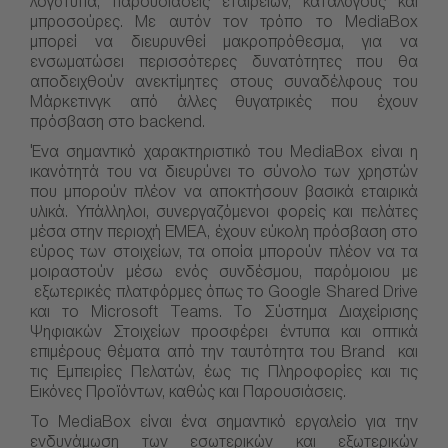
λογότυπα, παρουσιάσεις εταιρειών, καταλόγους και
μπροσούρες. Με αυτόν τον τρόπο το MediaBox
μπορεί να διευρυνθεί μακροπρόθεσμα, για να
ενσωματώσει περισσότερες δυνατότητες που θα
αποδειχθούν ανεκτίμητες στους συναδέλφους του
Μάρκετινγκ από άλλες θυγατρικές που έχουν
πρόσβαση στο backend.
Ένα σημαντικό χαρακτηριστικό του MediaBox είναι η
ικανότητά του να διευρύνει το σύνολο των χρηστών
που μπορούν πλέον να αποκτήσουν βασικά εταιρικά
υλικά. Υπάλληλοι, συνεργαζόμενοι φορείς και πελάτες
μέσα στην περιοχή EMEA, έχουν εύκολη πρόσβαση στο
εύρος των στοιχείων, τα οποία μπορούν πλέον να τα
μοιραστούν μέσω ενός συνδέσμου, παρόμοιου με
εξωτερικές πλατφόρμες όπως το Google Shared Drive
και το Microsoft Teams. Το Σύστημα Διαχείρισης
Ψηφιακών Στοιχείων προσφέρει έντυπα και οπτικά
επιμέρους θέματα από την ταυτότητα του Brand και
τις Εμπειρίες Πελατών, έως τις Πληροφορίες και τις
Εικόνες Προϊόντων, καθώς και Παρουσιάσεις.
Το MediaBox είναι ένα σημαντικό εργαλείο για την
ενδυνάμωση των εσωτερικών και εξωτερικών