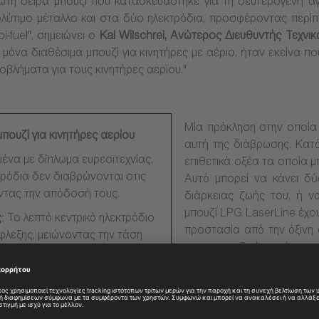
 σειρά μπουζί που κατασκευάστηκε για τη δευτερογενή αγορ
ολύτιμο μέταλλο και στα δύο ηλεκτρόδια, προσφέροντας περί
i-fuel", σημειώνει ο
Kai Wilschrei,
Ανώτερος Διευθυντής Τεχνι
μόνα διαθέσιμα μπουζί για κινητήρες με αέριο, ήταν εκείνα π
βλήματα για τους κινητήρες αερίου."
Μία πρόκληση στην οποία 
πουζί για κινητήρες αερίου
αυτή της διάβρωσης. Κατά
ένα με δίπλωμα ευρεσιτεχνίας,
επιθετικά οξέα τα οποία 
τρόδια δεν διαβρώνονται στις
Αυτό μπορεί να κάνει δύ
ντας την απόδοσή τους.
διάρκειας ζωής του, ή ν
μπουζί LPG LaserLine έχου
ς
: Το λεπτό κεντρικό ηλεκτρόδιο
προστασία από την όξινη
άφλεξης, μειώνοντας την τάση
να αφαιρεθούν ακόμα και 
απλώνεται επίσης ταχύτερα,
ακόμη ζήτημα ήταν ο κίν
λεξη.
καύση του αερίου εμφανίζ
 πυρήνας μέσα στο ηλεκτρόδιο
με την καύση βενζίνης, α
ζοντας τις υψηλές θερμοκρασίες
και 7000 βολτ) για τους κ