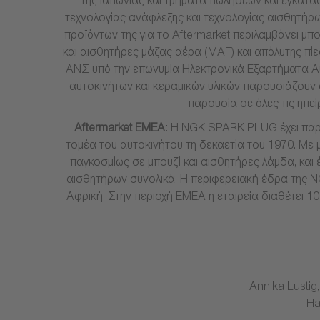
της Ιαπωνίας και τμήματα πωλήσεων και εγκατα
τεχνολογίας ανάφλεξης και τεχνολογίας αισθητήρω
προϊόντων της για το Aftermarket περιλαμβάνει 
και αισθητήρες μάζας αέρα (MAF) και απόλυτης πί
ΑΝΣ υπό την επωνυμία Ηλεκτρονικά Εξαρτήματα Αυ
αυτοκινήτων και κεραμικών υλικών παρουσιάζουν
παρουσία σε όλες τις ηπεί
Aftermarket
EMEA
: Η NGK SPARK PLUG έχει παρ
τομέα του αυτοκινήτου τη δεκαετία του 1970. Με μία
παγκοσμίως σε μπουζί και αισθητήρες λάμδα, κα
αισθητήρων συνολικά. Η περιφερειακή έδρα της N
Αφρική. Στην περιοχή ΕΜΕΑ η εταιρεία διαθέτει 10
Annika Lusti
Ha