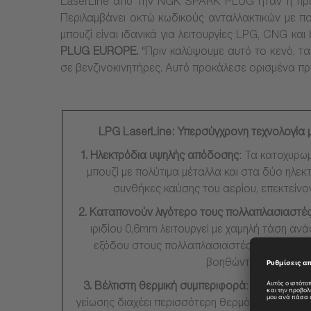
LaserLine από την NGK SPARK PLUG ήταν η πρώτη
Περιλαμβάνει οκτώ κωδικούς ανταλλακτικών με π
μπουζί είναι ιδανικά για λειτουργίες LPG, CNG και b
PLUG EUROPE.
"Πριν καλύψουμε αυτό το κενό, τα 
σε βενζινοκινητήρες. Αυτό προκάλεσε ορισμένα προ
LPG LaserLine: Υπερσύγχρονη τεχνολογία μ
1.
Ηλεκτρόδια υψηλής απόδοσης
: Τα κατοχυρωμ
μπουζί με πολύτιμα μέταλλα και στα δύο ηλεκ
συνθήκες καύσης του αερίου, επεκτείνο
2.
Καταπονούν λιγότερο τους πολλαπλασιαστέ
ιριδίου 0,6mm λειτουργεί με χαμηλή τάση αν
εξόδου στους πολλαπλασιαστές. Η φλόγα εξ
βοηθώντας την ανάφ
3.
Βέλτιστη θερμική συμπεριφορά
: Ο χάλκινος
γείωσης διαχέει περισσότερη θερμότητα, ρυθμί