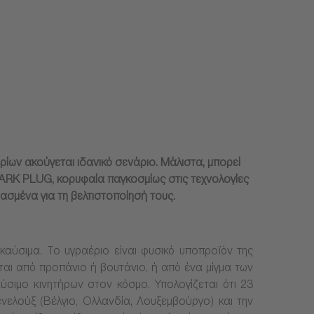
ίων ακούγεται ιδανικό σενάριο. Μάλιστα, μπορεί
PARK PLUG, κορυφαία παγκοσμίως στις τεχνολογίες
ιασμένα για τη βελτιστοποίησή τους.
καύσιμα. Το υγραέριο είναι φυσικό υποπροϊόν της
ται από προπάνιο ή βουτάνιο, ή από ένα μίγμα των
ύσιμο κινητήρων στον κόσμο. Υπολογίζεται ότι 23
νελούξ (Βέλγιο, Ολλανδία, Λουξεμβούργο) και την