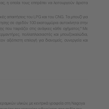
ας, η οποία τους επιτρέπει να λειτουργούν άριστα
ικές απαιτήσεις του LPG και του CNG. Τα μπουζί για
τησης σε σχεδόν 100 εκατομμύρια αυτοκίνητα στην
ης που ταιριάζει στις ανάγκες κάθε οχήματος." Με
ερμαντήρες, πολλαπλασιαστές και μπουζοκαλώδια,
 αξιόπιστη επιλογή για διανομείς, συνεργεία και
ραμικών υλικών, με κεντρικά γραφεία στη Nagoya