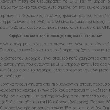
 κανονική πίεση και θερμοκρασία, το LPG έχει τη μορφή α
/250 τον αρχικό του όγκο. Αυτό σημαίνει ότι είναι εύκολο να 
προϊόν της διαδικασίας εξαγωγής φυσικού αερίου. Αποτελείτα
ση με το υγραέριο (LPG), το CNG είναι καύσιμο που υπάρχει π
α από 20 εκατομμύρια οχήματα εκτιμάται ότι κινούνται με CNG
Χαμηλότερο κόστος και υπεροχή στις εκπομπές ρύπων
λλά οφέλη, με κυριότερο το οικονομικό. Λόγω κρατικών κιν
Επιπλέον, το υγραέριο και το φυσικό αέριο παρέχουν πραγματι
σο κόστος του υγραερίου είναι σταθερά πολύ χαμηλότερο από το
δηγοί αυτοκινήτων που κινούνται με LPG μπορούν κατά μέσο όρ
 φθηνότερο κι από το υγραέριο, αλλά η απόδοσή του είναι μικρ
κροπρόθεσμα.
σημαντικά πλεονεκτήματα από περιβαλλοντική άποψη, παρουσ
 καθαρότερο καύσιμο εκ των δύο, καθώς παράγει τη μικρότερη π
 δείξει ότι η χρήση LPG αντί της βενζίνης ή του πετρελαίου συ
 (οξείδια του αζώτου) και HC (υδρογονάνθρακες). Παράγει 68
0 φορές λιγότερα αιωρούμενα σωματίδια απ’ ό,τι το ντίζελ. Επ