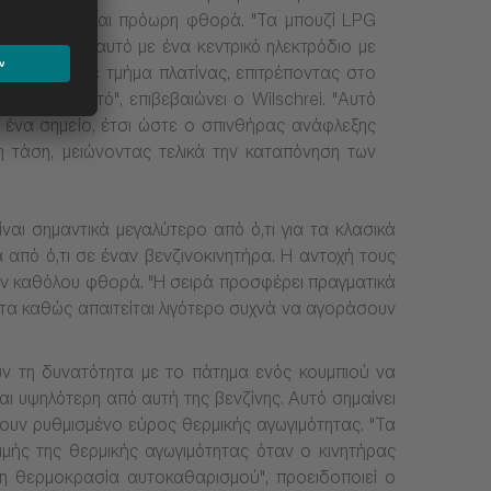
τή, καθώς και πρόωρη φθορά. "Τα μπουζί LPG
 το γεγονός αυτό με ένα κεντρικό ηλεκτρόδιο με
ιο γείωσης με τμήμα πλατίνας, επιτρέποντας στο
ναι πολύ λεπτό", επιβεβαιώνει ο Wilschrei. "Αυτό
 ένα σημείο, έτσι ώστε ο σπινθήρας ανάφλεξης
η τάση, μειώνοντας τελικά την καταπόνηση των
ναι σημαντικά μεγαλύτερο από ό,τι για τα κλασικά
α από ό,τι σε έναν βενζινοκινητήρα. Η αντοχή τους
δόν καθόλου φθορά. "Η σειρά προσφέρει πραγματικά
ματα καθώς απαιτείται λιγότερο συχνά να αγοράσουν
υν τη δυνατότητα με το πάτημα ενός κουμπιού να
αι υψηλότερη από αυτή της βενζίνης. Αυτό σημαίνει
έχουν ρυθμισμένο εύρος θερμικής αγωγιμότητας. "Τα
μής της θερμικής αγωγιμότητας όταν ο κινητήρας
τη θερμοκρασία αυτοκαθαρισμού", προειδοποιεί ο