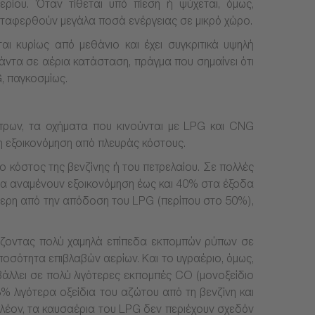
ερίου. Όταν τίθεται υπό πίεση ή ψύχεται, όμως,
μεταφερθούν μεγάλα ποσά ενέργειας σε μικρό χώρο.
ι κυρίως από μεθάνιο και έχει συγκριτικά υψηλή
άντα σε αέρια κατάσταση, πράγμα που σημαίνει ότι
, παγκοσμίως.
ήτρων, τα οχήματα που κινούνται με LPG και CNG
κή εξοικονόμηση από πλευράς κόστους.
 κόστος της βενζίνης ή του πετρελαίου. Σε πολλές
ο να αναμένουν εξοικονόμηση έως και 40% στα έξοδα
ότερη από την απόδοση του LPG (περίπου στο 50%),
ιάζοντας πολύ χαμηλά επίπεδα εκπομπών ρύπων σε
οσότητα επιβλαβών αερίων. Και το υγραέριο, όμως,
μβάλλει σε πολύ λιγότερες εκπομπές CO (μονοξείδιο
% λιγότερα οξείδια του αζώτου από τη βενζίνη και
ιπλέον, τα καυσαέρια του LPG δεν περιέχουν σχεδόν