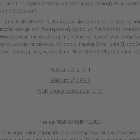
PG LaserLine έχουν εκτεταμένη λειτουργική περιοχή θερμοκρασί
νση ή διάβρωση".
ία. "Στην NGK SPARK PLUG, έχουμε μία απάντηση σε όλες τις ειδ
ύ μεγάλη κάλυψη στη δευτερογενή αγορά, με δυνατότητα τοποθέ
ιασμένοι με την ανάπτυξη της βέλτιστης τεχνολογίας ανάφλεξ
χαρτοφυλάκιο προϊόντων, το οποίο περιλαμβάνει μπουζί, προθ
λεί έκπληξη το γεγονός ότι η NGK SPARK PLUG είναι η πλέον
NGK μπουζί LPG 1
NGK μπουζί LPG 2
NGK συσκευασία μπουζί LPG
Για την
NGK
SPARK
PLUG
:
τους κορυφαίους προμηθευτές εξαρτημάτων αυτοκινήτων και κε