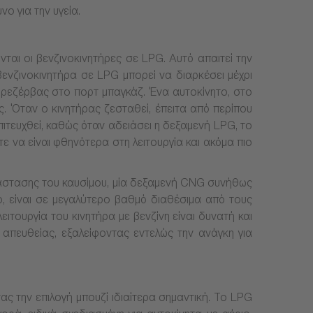
ο για την υγεία.
ται οι βενζινοκινητήρες σε LPG. Αυτό απαιτεί την
ενζινοκινητήρα σε LPG μπορεί να διαρκέσει μέχρι
ς ρεζέρβας στο πορτ μπαγκάζ. Ένα αυτοκίνητο, στο
ης. Όταν ο κινητήρας ζεσταθεί, έπειτα από περίπου
πιτευχθεί, καθώς όταν αδειάσει η δεξαμενή LPG, το
ε να είναι φθηνότερα στη λειτουργία και ακόμα πιο
τάστασης του καυσίμου, μία δεξαμενή CNG συνήθως
, είναι σε μεγαλύτερο βαθμό διαθέσιμα από τους
τουργία του κινητήρα με βενζίνη είναι δυνατή και
πευθείας, εξαλείφοντας εντελώς την ανάγκη για
ας την επιλογή μπουζί ιδιαίτερα σημαντική. Το LPG