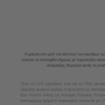
Η μείωση στο μισό του κόστους των καυσίμων τω
εύκολα να επιτευχθεί σήμερα, με τεχνολογίες κα
ανάφλεξης, διερευνά αυτές τις εναλ
Τόσο το LPG (υγραέριο) όσο και το CNG (φυσικό 
εξόρυξης φυσικού αερίου, ή προκύπτει ως αποτέλε
δύο. Γνωστό επίσης ως Autogas, Propane, Propan
εκατομμύρια οχήματα παγκοσμίως κινούνται με LP