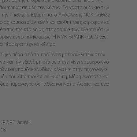
ανίας της εταιρείας ειδικεύεται στα πεδία της
ftermarket σε όλο τον κόσμο. Το χαρτοφυλάκιο των
πό την επωνυμία Εξαρτήματα Ανάφλεξης NGK, καθώς
σίας καυσαερίων, αλλά και αισθητήρες στροφών και
ότητες της εταιρείας στον τομέα των εξαρτημάτων
μμυρίων ευρώ παγκοσμίως. Η NGK SPARK PLUG έχει
αι τέσσερα τεχνικά κέντρα.
άθηκε πέρα από τα προϊόντα μοτοσυκλετών στον
 και την εξέλιξη, η εταιρεία έχει γίνει νούμερο ένα
ν και μπουζοκαλωδίων, αλλά και στην τεχνολογία
μέα του Aftermarket σε Ευρώπη, Μέση Ανατολή και
άδες παραγωγής σε Γαλλία και Νότιο Αφρική και ένα
G EUROPE GmbH
118