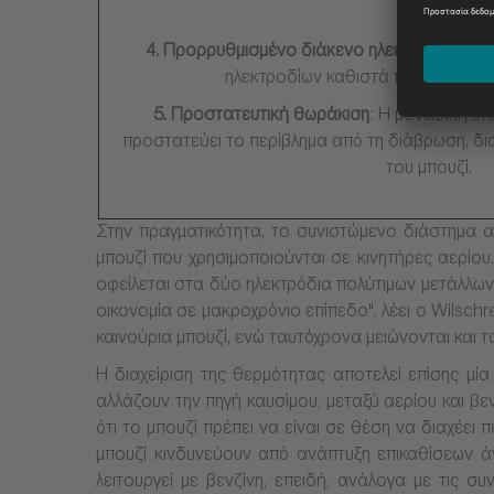
καύσης.
4.
Προρρυθμισμένο διάκενο ηλεκτροδίων
: Τ
ηλεκτροδίων καθιστά περιττή τη χε
5.
Προστατευτική θωράκιση
: Η μοναδική ε
προστατεύει το περίβλημα από τη διάβρωση, δι
του μπουζί.
Στην πραγματικότητα, το συνιστώμενο διάστημα αλ
μπουζί που χρησιμοποιούνται σε κινητήρες αερίου,
οφείλεται στα δύο ηλεκτρόδια πολύτιμων μετάλλων
οικονομία σε μακροχρόνιο επίπεδο", λέει ο Wilsch
καινούρια μπουζί, ενώ ταυτόχρονα μειώνονται και 
Η διαχείριση της θερμότητας αποτελεί επίσης μ
αλλάζουν την πηγή καυσίμου, μεταξύ αερίου και βε
ότι το μπουζί πρέπει να είναι σε θέση να διαχέει
μπουζί κινδυνεύουν από ανάπτυξη επικαθίσεων ά
λειτουργεί με βενζίνη, επειδή, ανάλογα με τις