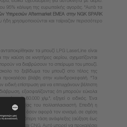
ά, ειδικά σχεδιασμένη για αυτοκίνητα με αέριο.
που 95% κάλυψη της ευρωπαϊκής αγοράς. "Αυτά τα
κών Υπηρεσιών Aftermarket EMEA στην NGK SPARK
ου ήδη χρησιμοποιούνται και ταίριαζαν περισσότερο
ανταποκρίθηκαν τα μπουζί LPG LaserLine είναι
 την καύση σε κινητήρες αερίου, σχηματίζονται
μπορούν να διαβρώσουν το σπείρωμα του μπουζί.
σκολο το ξεβίδωμα του μπουζί στο τέλος της
α προκαλέσει βλάβη στην κυλινδροκεφαλή. "Τα
ν ειδική επίστρωση για να επιτυγχάνουν βέλτιστη
 διάβρωση, εξασφαλίζοντας ότι μπορούν εύκολα
μετά από 60.000 χλμ.", εξηγεί ο ειδικός. Ένα
δυνος αστοχίας του πολλαπλασιαστή. Επειδή η
ει δυσκολίες, όσον αφορά τον ιονισμό, σε σχέση
παιτείται υψηλότερη τάση ανάφλεξης (αύξηση έως
ινητήρες LPG και CNG. Αυτό μπορεί να προκαλέσει