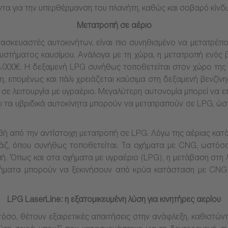
τα για την υπερθέρμανση του πλανήτη, καθώς και σοβαρό κίνδυν
Μετατροπή σε αέριο
ασκευαστές αυτοκινήτων, είναι πιο συνηθισμένο να μετατρέπον
υστήματος καυσίμου. Ανάλογα με τη χώρα, η μετατροπή ενός β
ι 3.000€. Η δεξαμενή LPG συνήθως τοποθετείται στον χώρο τη
ίνη, επομένως και πάλι χρειάζεται καύσιμα στη δεξαμενή βενζίν
α σε λειτουργία με υγραέριο. Μεγαλύτερη αυτονομία μπορεί να ε
ι τα υβριδικά αυτοκίνητα μπορούν να μετατραπούν σε LPG, ώστ
ιβή από την αντίστοιχη μετατροπή σε LPG. Λόγω της αέριας κα
ζ, όπου συνήθως τοποθετείται. Τα οχήματα με CNG, ωστόσο
. Όπως και στα οχήματα με υγραέριο (LPG), η μετάβαση στη λει
χήματα μπορούν να ξεκινήσουν από κρύα κατάσταση με CNG α
LPG LaserLine: η εξατομικευμένη λύση για κινητήρες αερίου
όσο, θέτουν εξαιρετικές απαιτήσεις στην ανάφλεξη, καθιστώντ