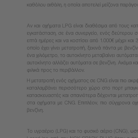
καθόλου αιθάλη, η οποία αποτελεί μείζονα παράγον
Αν και οχήματα LPG είναι διαθέσιμα από τους κατ
εγκατάσταση, σε ένα συνεργείο, ενός δεύτερου σ
επτά ημέρες και να κοστίσει από 1.000€ μέχρι κα
οποίο έχει γίνει μετατροπή, ξεκινά πάντα με βενζ
ένα χιλιόμετρο, το αυτοκίνητο μεταβαίνει αυτόματ
αυτοκίνητο αλλάζει αυτόματα σε βενζίνη. Ακόμα κα
φιλικά προς το περιβάλλον.
Η μετατροπή ενός οχήματος σε CNG είναι πιο ακρ
καταλαμβάνει περισσότερο χώρο στο πορτ μπαγκά
κατασκευαστές και σπανιότερα δέχονται μετατροπή
στα οχήματα με CNG. Επιπλέον, πιο σύγχρονα ο
βενζίνη.
Το υγραέριο (LPG) και το φυσικό αέριο (CNG), ωστ