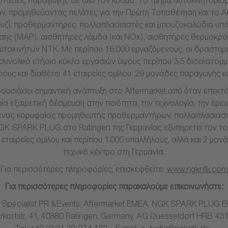
στάσεις παραγωγής σε όλο τον κόσμο. To τμήμα αυτοκινητοβιομηχ
ν, προμηθεύοντας πελάτες για την Πρώτη Τοποθέτηση και το A
μπουζί, προθερμαντήρες, πολλαπλασιαστές και μπουζοκαλώδια υ
εσης (MAP), αισθητήρες λάμδα (και ΝΟx), αισθητήρες θερμοκρα
τοκινήτων NTK. Με περίπου 16.000 εργαζόμενους, οι δραστηρι
 συνολικό ετήσιο κύκλο εργασιών ύψους περίπου 3,5 δισεκατο
ρους και διαθέτει 41 εταιρείες ομίλου, 29 μονάδες παραγωγής κ
ουσιάσει σημαντική ανάπτυξη στο Aftermarket από όταν επεκτ
 εξαιρετική δέσμευση στην ποιότητα, την τεχνολογία, την έρευνα
ι ένας κορυφαίος προμηθευτής προθερμαντήρων, πολλαπλασιαστώ
GK SPARK PLUG στο Ratingen της Γερμανίας εξυπηρετεί τον το
 εταιρείες ομίλου και περίπου 1.000 υπαλλήλους, αλλά και 2 μον
τεχνικό κέντρο στη Γερμανία.
Για περισσότερες πληροφορίες, επισκεφθείτε:
www.ngkntk.com
Για περισσότερες πληροφορίες παρακαλούμε επικοινωνήστε:
g, Specialist PR &Events, Aftermarket EMEA, NGK SPARK PLU
rkortstr. 41, 40880 Ratingen, Germany, AG Duesseldorf HRB 43