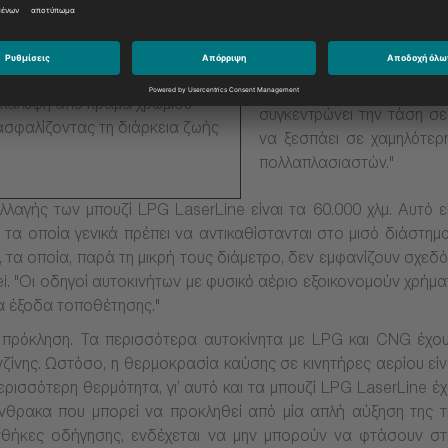
βλάβη στον πολλαπλασιασ
LaserLine αντισταθμίζουν
ο διάκενο 0,8 mm μεταξύ των
άκρο ιριδίου και ηλεκτρόδ
ιροκίνητη ρύθμιση.
κεντρικό ηλεκτρόδιο να εί
πικάλυψη από κράμα χρωμίου
συγκεντρώνει την τάση σε
ασφαλίζοντας τη διάρκεια ζωής
να ξεσπάει σε χαμηλότερ
πολλαπλασιαστών."
λαγής των μπουζί LPG LaserLine είναι τα 60.000 χλμ. Αυτό εί
 τα οποία γενικά πρέπει να αντικαθίστανται στο μισό διάστημ
, τα οποία, παρά τη μικρή τους διάμετρο, δεν εμφανίζουν σχε
rei. "Οι οδηγοί αυτοκινήτων με φυσικό αέριο εξοικονομούν χρή
τα έξοδα τοποθέτησης."
ία πρόκληση. Τα περισσότερα αυτοκίνητα με LPG και CNG έχο
νζίνης. Ωστόσο, η θερμοκρασία καύσης σε κινητήρες αερίου είν
 περισσότερη θερμότητα, γι’ αυτό και τα μπουζί LPG LaserLine 
νθρακα που μπορεί να προκληθεί από μία απλή αύξηση της τι
 συνθήκες οδήγησης, ενδέχεται να μην μπορούν να φτάσουν σ