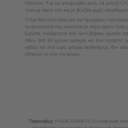
Wilschrei. "Για να αποφευχθεί αυτό, τα μπουζί L
τόσο με αέριο όσο και με βενζίνη χωρίς υπερθέρμα
Ο Kai Wilschrei εξηγεί για την προηγμένη τεχνολογ
τα αυτοκίνητα που κινούνται με αέριο έχουν πολ
Ευρώπη. Ανεξάρτητα από αυτό βέβαια, είμαστε παθ
πάνω από 80 χρόνια εμπειρία και ένα τεράστιο 
καθώς και ένα ευρύ φάσμα αισθητήρων, δεν αποτε
οδηγούς σε όλο τον κόσμο.
Παγκοσμίως
: Η NGK SPARK PLUG είναι ένας από 