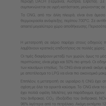
περιοχή DACH (Γερμανία, Αυστρία, Ελβετία). Σε
συμπυκνώνεται σε υγρή κατάσταση, μειώνοντας σε 1
Το CNG, από την άλλη πλευρά, είναι ένα άμεσο 
θερμοκρασία ανάφλεξης, περίπου 700°C. Σε αντίθε
απαιτεί μεγαλύτερο χώρο αποθήκευσης. Περισσότερ
Η μετατροπή σε αέριο παρέχει στους οδηγούς πο
λαμβάνουν κρατικές επιδοτήσεις σε πολλές χώρες. 
Οι τιμές διαφέρουν μεταξύ των χωρών, όμως το μέ
περιπτώσεις, είναι μέχρι και 50% πιο φτηνό. Οι ο
των καυσίμων ετησίως. Το CNG είναι γενικά ακόμη
με αποτέλεσμα το LPG να είναι πιο οικονομικό μα
Επιπλέον, η μετατροπή σε υγραέριο ή CNG έχει 
σχέση με όλα τα ορυκτά καύσιμα. Το CNG είναι το
έχει πολλά οφέλη. Μελέτες, για παράδειγμα, έχουν
του άνθρακα), CO
(διοξείδιο του άνθρακα), NOx
2
96% λιγότερα από το πετρέλαιο. Ακόμη εκπέμπει 12