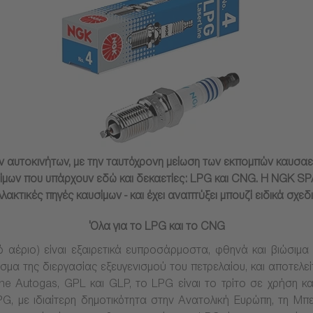
ν αυτοκινήτων, με την ταυτόχρονη μείωση των εκπομπών καυσαερ
υσίμων που υπάρχουν εδώ και δεκαετίες: LPG και CNG. H NGK S
λακτικές πηγές καυσίμων - και έχει αναπτύξει μπουζί ειδικά σχεδ
Όλα για το LPG και το CNG
αέριο) είναι εξαιρετικά ευπροσάρμοστα, φθηνά και βιώσιμα 
σμα της διεργασίας εξευγενισμού του πετρελαίου, και αποτελεί
e Autogas, GPL και GLP, το LPG είναι το τρίτο σε χρήση κα
G, με ιδιαίτερη δημοτικότητα στην Ανατολική Ευρώπη, τη Μπε