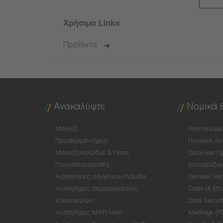
Χρήσιμα Links
Προϊόντα
Ανακαλύψτε
Νομικά 
Μπουζί
Αποτύπωμα
Προθερμαντήρες
Πολιτική Α
Μπουζοκαλώδια & Πίπες
Όροι και Π
Πολλαπλασιαστές
Ιστοσελίδα
Αισθητήρες οξυγόνου/Λάμδα
General Ter
Αισθητήρες Θερμοκρασίας
Code of Eth
Καυσαερίων
Data Securit
Αισθητήρες MAP/MAF
Meetings (P