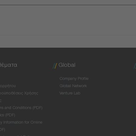
θέματα
Global
Company Profile
πορρήτου
Global Network
ροϋποθέσεις Χρήσης
Venture Lab
ς
ms and Conditions (PDF)
ics (PDF)
y Information for Online
DF)