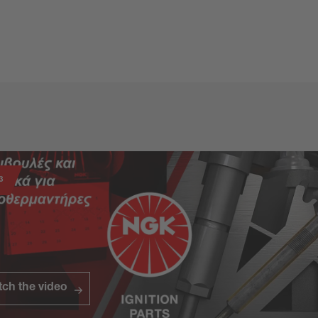
3
ch the video