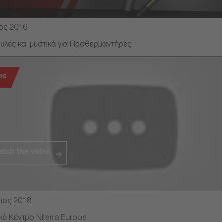
ος 2016
υλές και μυστικά για Προθερμαντήρες
25
tch the video
ιος 2018
κό Κέντρο Niterra Europe