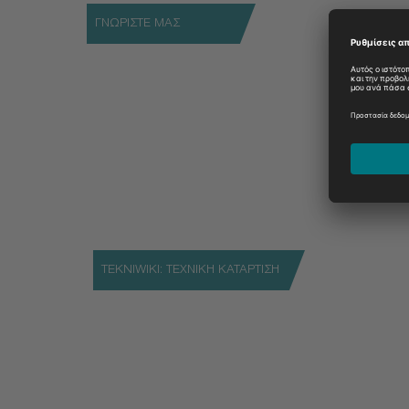
ΓΝΩΡΙΣΤΕ ΜΑΣ
Συνταντήστε το έμπειρο προσωπικό μας σε εκθέσ
Μάθετε περισσότερα
TEKNIWIKI: ΤΕΧΝΙΚΗ ΚΑΤΑΡΤΙΣΗ
Μια πλατφόρμα για την απόκτηση λεπτομερούς 
Μετάβαση στο TekniWiki