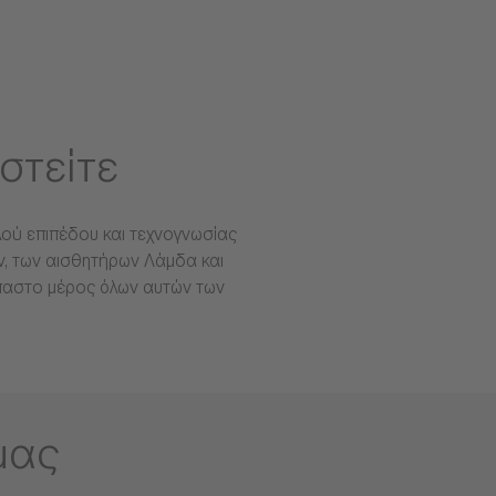
στείτε
λού επιπέδου και τεχνογνωσίας
ν, των αισθητήρων Λάμδα και
παστο μέρος όλων αυτών των
μας