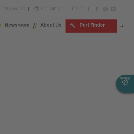
Επικοινωνία
Countries
EMEA
Newsroom
About Us
Part Finder
Contact