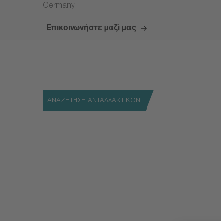
Germany
Επικοινωνήστε μαζί μας
ΑΝΑΖΗΤΗΣΗ ΑΝΤΑΛΛΑΚΤΙΚΩΝ
Βρείτε κάθε ανταλλακτικό και προϊόν που αναζητε
Αναζήτηση Ανταλλακτικών