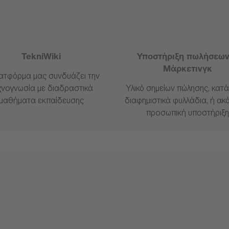
TekniWiki
Υποστήριξη πωλήσεων
Μάρκετινγκ
ατφόρμα μας συνδυάζει την
χνογνωσία με διαδραστικά
Υλικό σημείων πώλησης, κατά
μαθήματα εκπαίδευσης
διαφημιστικά φυλλάδια, ή ακό
προσωπική υποστήριξ