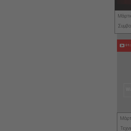
Μάρτι
Συμβο
01:
Wa
Μάρτ
Τεχνι