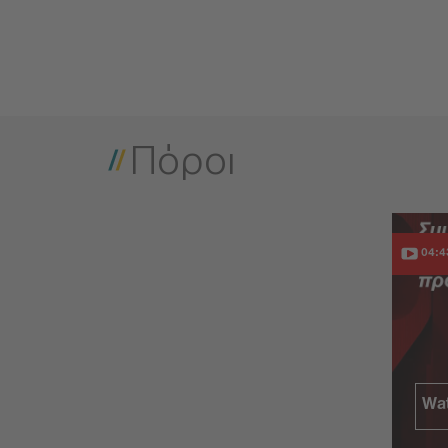
Πόροι
04:4
Wat