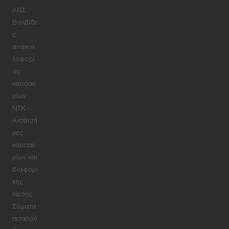
ΑΝΣ
Βαλβίδε
ς
ανακυκ
λοφορί
ας
καυσαε
ρίων
NTK -
Αισθητή
ρες
καυσαε
ρίων και
διαφορι
κής
πίεσης
Σώματα
πεταλού