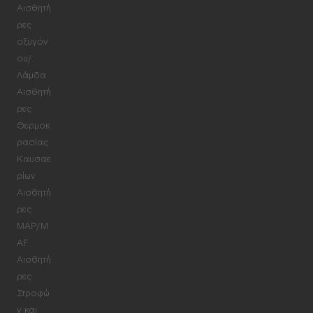
Αισθητή
ρες
οξυγόν
ου/
Λάμδα
Αισθητή
ρες
Θερμοκ
ρασίας
Καυσαε
ρίων
Αισθητή
ρες
MAP/M
AF
Αισθητή
ρες
Στροφώ
ν και