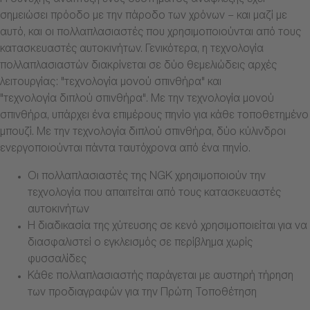
Η συνεχής ανάπτυξη ενός συστήματος ανάφλεξης έχει
σημειώσει πρόοδο με την πάροδο των χρόνων – και μαζί με
αυτό, και οι πολλαπλασιαστές που χρησιμοποιούνται από τους
κατασκευαστές αυτοκινήτων. Γενικότερα, η τεχνολογία
πολλαπλασιαστών διακρίνεται σε δύο θεμελιώδεις αρχές
λειτουργίας: "τεχνολογία μονού σπινθήρα" και
"τεχνολογία διπλού σπινθήρα". Με την τεχνολογία μονού
σπινθήρα, υπάρχει ένα επιμέρους πηνίο για κάθε τοποθετημένο
μπουζί. Με την τεχνολογία διπλού σπινθήρα, δύο κύλινδροι
ενεργοποιούνται πάντα ταυτόχρονα από ένα πηνίο.
Οι πολλαπλασιαστές της NGK χρησιμοποιούν την
τεχνολογία που απαιτείται από τους κατασκευαστές
αυτοκινήτων
Η διαδικασία της χύτευσης σε κενό χρησιμοποιείται για να
διασφαλιστεί ο εγκλεισμός σε περίβλημα χωρίς
φυσσαλίδες
Κάθε πολλαπλασιαστής παράγεται με αυστηρή τήρηση
των προδιαγραφών για την Πρώτη Τοποθέτηση