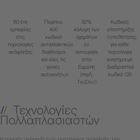
80 έτη
Περίπου
92%
Κωδικός
εμπειρίας
400
κάλυψη των
υποστήριξης
στις
κωδικοί
οχημάτων
τοποθέτησης
τεχνολογίες
ανταλλακτικών
εν
για κάθε
ανάφλεξης
διαθέσιμοι
λειτουργία
τεχνολογία
για όλες τις
στην
κινητήρα με
γενιές
Ευρώπη
διαδραστικό
αυτοκινήτων
(πηγή:
κωδικό QR
TecDoc)
Τεχνολογίες
Πολλαπλασιαστών