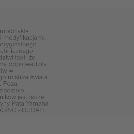
motocykle
 modyfikacjami.
oryginalnego
echnicznego
ziwi fakt, że
erra doprowadziły
stw w
go mistrza świata
. Poza
ziedzinie
ików jest także
użyny Pata Yamaha
ACING - DUCATI.