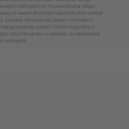
wców żużlowych, Nickiego Pedersena i Grega
malnym driftingiem nic nie powstrzyma. Ufając
, wraz ze swoimi drużynami niejednokrotnie zdobyli
ata. Zaufanie nie bierze się znikąd: motocykle o
siągają prędkość ponad 110 km na godzinę z
egiem i bez hamulców, co sprawia, że niezawodna
st niezbędna.