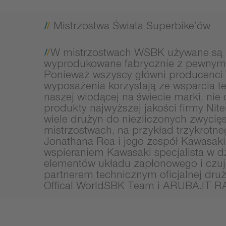
Mistrzostwa Świata Superbike’ów
W mistrzostwach WSBK używane są 
wyprodukowane fabrycznie z pewnymi
Ponieważ wszyscy główni producenci 
wyposażenia korzystają ze wsparcia t
naszej wiodącej na świecie marki, nie d
produkty najwyższej jakości firmy Nit
wiele drużyn do niezliczonych zwycię
mistrzostwach, na przykład trzykrotne
Jonathana Rea i jego zespół Kawasaki
wspieraniem Kawasaki specjalista w d
elementów układu zapłonowego i czujn
partnerem technicznym oficjalnej dr
Offical WorldSBK Team i ARUBA.IT R