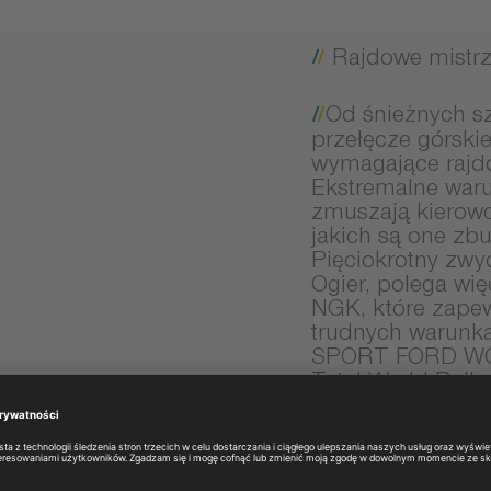
Rajdowe mistrz
Od śnieżnych s
przełęcze górski
wymagające rajdo
Ekstremalne war
zmuszają kierowc
jakich są one zb
Pięciokrotny zwy
Ogier, polega wi
NGK, które zape
trudnych warunk
SPORT FORD WOR
Total World Rall
dostarczanych m