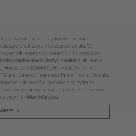
 klasa wyścigów motocyklowych, w której
alczą o prestiżowe mistrzostwo świata. W
erra jest oficjalnym sponsorem 6 z 11 zespołów
rdziej utytułowanych drużyn ostatnich lat
: Honda
L Honda LCR, IDEMITSU Honda LCR, Monster
, Ducati Lenovo Team oraz Prima Pramac Yamaha
lepszych kierowców na świecie korzysta ze
 światowej marki numer jeden w dziedzinie świec
ie sławy jak
Marc Márquez
.
otoGP™