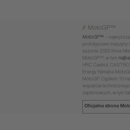
MotoGP™
MotoGP™
– najwyższa
prototypowe maszyny w
sezonie 2025 firma Nit
MotoGP™, w tym
najba
HRC Castrol, CASTRO
Energy Yamaha MotoGP
MotoGP. Ogółem 10 naj
wsparcia technicznego
zapłonowych, w tym tak
Oficjalna strona M