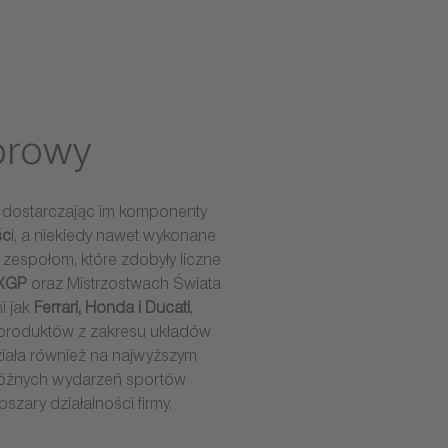
orowy
j, dostarczając im komponenty
śc
i, a niekiedy nawet wykonane
 zespołom, które zdobyły liczne
MXGP
oraz Mistrzostwach Świata
i jak
Ferrari, Honda i Ducati
,
produktów z zakresu układów
iała również na najwyższym
 różnych wydarzeń sportów
ary działalności firmy.