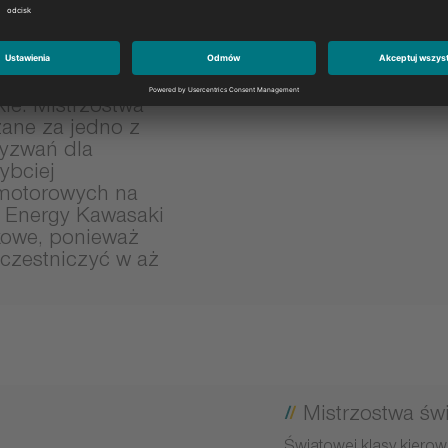
le: Mistrzostwa
ane za jedno z
wyzwań dla
ybciej
 motorowych na
r Energy Kawasaki
kowe, ponieważ
zestniczyć w aż
Mistrzostwa św