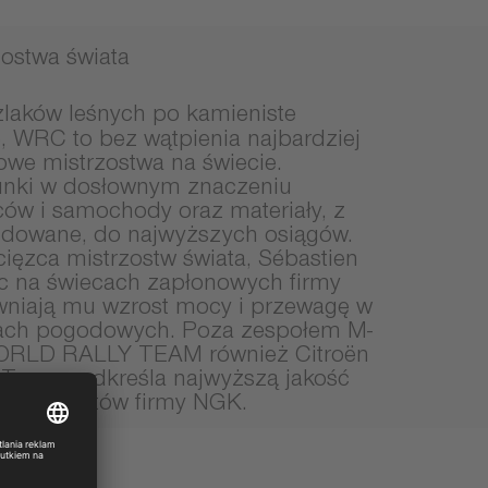
ostwa świata
zlaków leśnych po kamieniste
e, WRC to bez wątpienia najbardziej
we mistrzostwa na świecie.
unki w dosłownym znaczeniu
ów i samochody oraz materiały, z
udowane, do najwyższych osiągów.
cięzca mistrzostw świata, Sébastien
ęc na świecach zapłonowych firmy
wniają mu wzrost mocy i przewagę w
ach pogodowych. Poza zespołem M-
LD RALLY TEAM również Citroën
y Team podkreśla najwyższą jakość
u produktów firmy NGK.