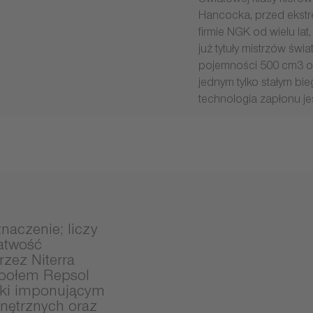
Światowej klasy kiero
Hancocka, przed ekstre
firmie NGK od wielu lat
już tytuły mistrzów świ
pojemności 500 cm3 o
jednym tylko stałym bi
technologia zapłonu je
naczenie; liczy
łatwość
zez Niterra
społem Repsol
ęki imponującym
nętrznych oraz