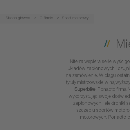
Strona główna
O firmie
Sport motorowy
Mi
Niterra wspiera serie wyścig
układów zapłonowych i czujn
na zamówienie. W ciągu ostatni
tytuły mistrzowskie w najwyżs
Superbike
. Ponadto firma 
wykorzystując swoje doświa
zapłonowych i elektroniki
szczeblu sportów motorow
motorowych. Ponadto p