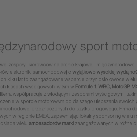
ędzynarodowy sport mot
owe, zespoły i kierowców na arenie krajowej i międzynarodowe
ików elektroniki samochodowej o
wyjątkowo wysokiej wydajno
ch kilku lat to zaangażowane wsparcie przyniosło owoce wielu
zych klasach wyścigowych, w tym w
Formule 1, WRC, MotoGP, 
Niterra współpracuje z wiodącymi zespołami wyścigowymi, takim
dczenie w sporcie motorowym do dalszego ulepszania swoich 
 samochodowej przeznaczonych do użytku drogowego. Firma dz
ych w regionie EMEA, zapewniając lokalny sponsoring wielu
osiada wielu
ambasadorów marki
zaangażowanych w różne obsz