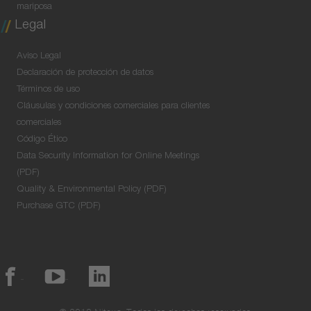
mariposa
Legal
Aviso Legal
Declaración de protección de datos
Términos de uso
Cláusulas y condiciones comerciales para clientes
comerciales
Código Ético
Data Security Information for Online Meetings
(PDF)
Quality & Environmental Policy (PDF)
Purchase GTC (PDF)
© 2018 Niterra. Todos los derechos reservados.