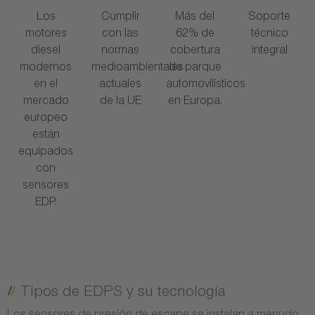
Los
Cumplir
Más del
Soporte
motores
con las
62% de
técnico
diesel
normas
cobertura
integral
modernos
medioambientales
de parque
en el
actuales
automovilísticos
mercado
de la UE
en Europa.
europeo
están
equipados
con
sensores
EDP.
Tipos de EDPS y su tecnología