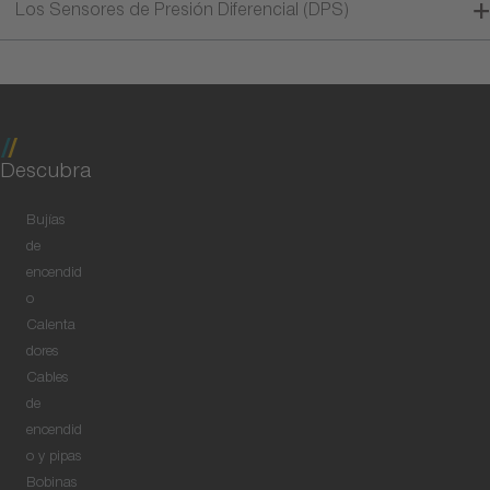
Los Sensores de Presión Diferencial (DPS)
Descubra
Bujías
de
encendid
o
Calenta
dores
Cables
de
encendid
o y pipas
Bobinas