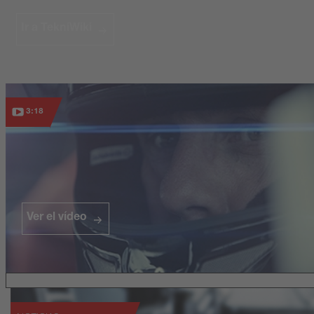
Ir a TekniWiki
3:18
Ver el vídeo