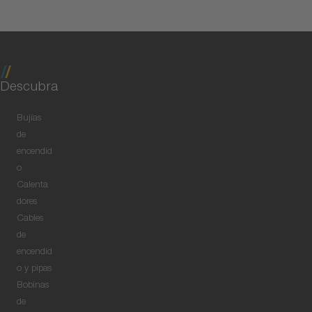
Descubra
Bujías
de
encendid
o
Calenta
dores
Cables
de
encendid
o y pipas
Bobinas
de