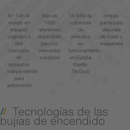
N.° 1 en el
Mas de
Un 94% de
Amplia
mundo en
1.600
cobertura
gama para
equipos
referencias
de
deportes
originales e
disponibles
vehículos
de motor y
IAM
para los
en
maquinaria
(mercado
mercados
funcionamiento
de
europeos
en Europa
repuestos
(fuente:
independiente)
TecDoc)
para
automoción
Tecnologías de las
bujías de encendido