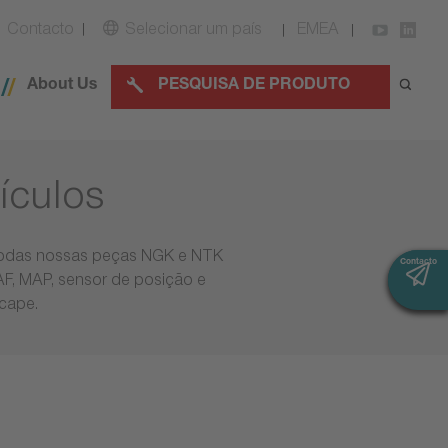
Contacto
Selecionar um país
EMEA
About Us
PESQUISA DE PRODUTO
ículos
 todas nossas peças NGK e NTK
Contacto
Contacto
MAF, MAP, sensor de posição e
scape.