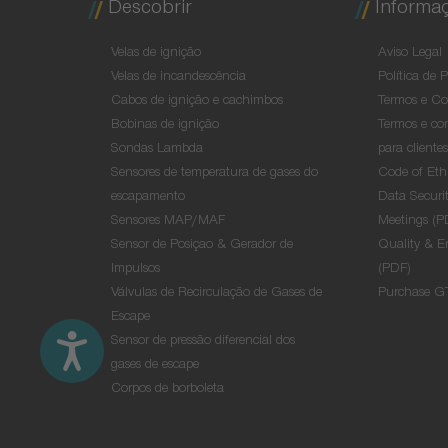
Descobrir
Informaç
Velas de ignição
Aviso Legal
Velas de incandescência
Política de 
Cabos de ignição e cachimbos
Termos e Co
Bobinas de ignição
Termos e con
Sondas Lambda
para cliente
Sensores de temperatura de gases do
Code of Eth
escapamento
Data Securit
Sensores MAP/MAF
Meetings (P
Sensor de Posiçao & Gerador de
Quality & E
Impulsos
(PDF)
Válvulas de Recirculação de Gases de
Purchase G
Escape
Sensor de pressão diferencial dos
gases de escape
Corpos de borboleta