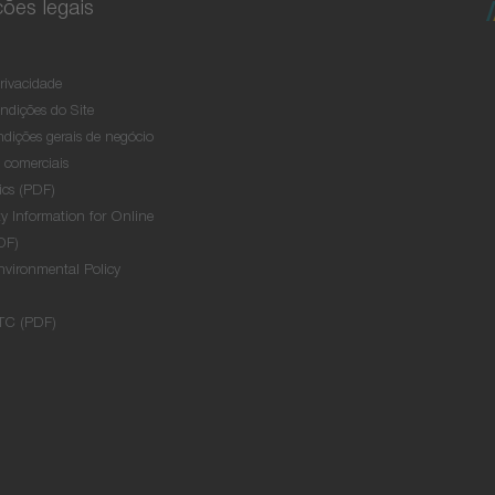
ões legais
Privacidade
ndições do Site
dições gerais de negócio
s comerciais
ics (PDF)
y Information for Online
DF)
nvironmental Policy
TC (PDF)