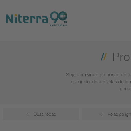
Direct
Direct
Direct
to
to
to
main
main
footer
navigation
content
Pro
Seja bem-vindo ao nosso pesq
que inclui desde velas de ig
gerad
Duas rodas
Velas de ig