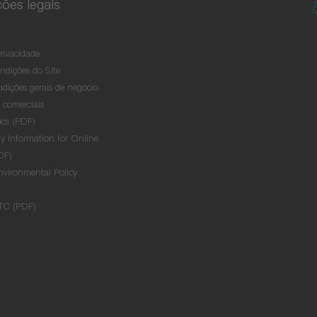
ões legais
Privacidade
ndições do Site
dições gerais de negócio
s comerciais
ics (PDF)
y Information for Online
DF)
nvironmental Policy
TC (PDF)