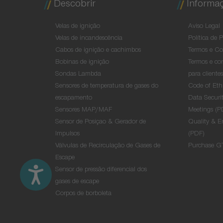
Descobrir
Informaç
Velas de ignição
Aviso Legal
Velas de incandescência
Política de 
Cabos de ignição e cachimbos
Termos e Co
Bobinas de ignição
Termos e con
Sondas Lambda
para cliente
Sensores de temperatura de gases do
Code of Eth
escapamento
Data Securit
Sensores MAP/MAF
Meetings (P
Sensor de Posiçao & Gerador de
Quality & E
Impulsos
(PDF)
Válvulas de Recirculação de Gases de
Purchase G
Escape
Sensor de pressão diferencial dos
gases de escape
Corpos de borboleta