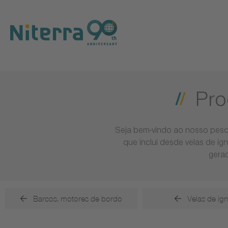
Direct
Direct
Direct
to
to
to
main
main
footer
navigation
content
Pro
Seja bem-vindo ao nosso pesq
que inclui desde velas de ig
gerad
Barcos, motores de bordo
Velas de ig