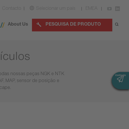
Contacto
Selecionar um país
EMEA
About Us
PESQUISA DE PRODUTO
ículos
 todas nossas peças NGK e NTK
Contacto
Contacto
MAF, MAP, sensor de posição e
scape.