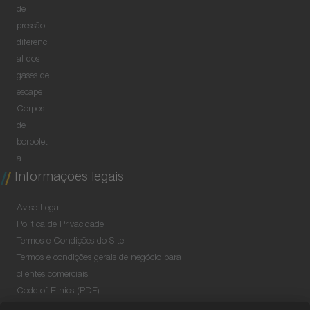
de
pressão
diferenci
al dos
gases de
escape
Corpos
de
borbolet
a
Informações legais
Aviso Legal
Política de Privacidade
Termos e Condições do Site
Termos e condições gerais de negócio para
clientes comerciais
Code of Ethics (PDF)
Data Security Information for Online Meetings