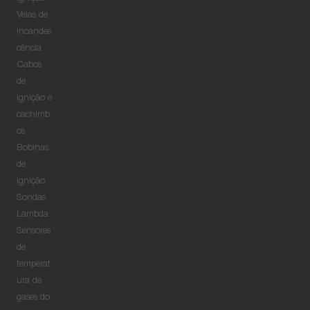
Velas de
incandes
cência
Cabos
de
ignição e
cachimb
os
Bobinas
de
ignição
Sondas
Lambda
Sensores
de
temperat
ura de
gases do