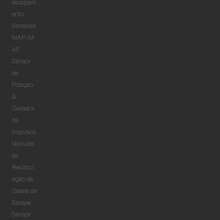
escapam
ento
Sensores
MAP/M
AF
Sensor
de
Posiçao
&
Gerador
de
Impulsos
Válvulas
de
Recircul
ação de
Gases de
Escape
Sensor