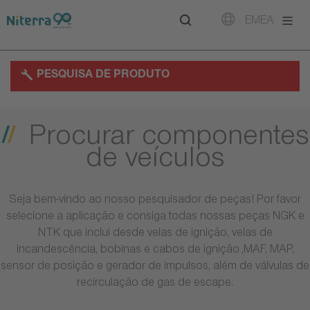
Direct
Direct
Direct
EMEA
to
to
to
main
main
footer
navigation
content
PESQUISA DE PRODUTO
Procurar componentes
de veículos
Seja bem-vindo ao nosso pesquisador de peças! Por favor
selecione a aplicação e consiga todas nossas peças NGK e
NTK que inclui desde velas de ignição, velas de
incandescência, bobinas e cabos de ignição ,MAF, MAP,
sensor de posição e gerador de impulsos, além de válvulas de
recirculação de gas de escape.