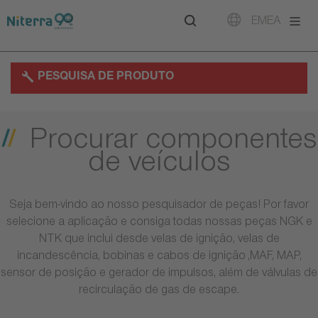
Direct
Direct
Direct
EMEA
to
to
to
main
main
footer
navigation
content
PESQUISA DE PRODUTO
Procurar componentes
de veículos
Seja bem-vindo ao nosso pesquisador de peças! Por favor
selecione a aplicação e consiga todas nossas peças NGK e
NTK que inclui desde velas de ignição, velas de
incandescência, bobinas e cabos de ignição ,MAF, MAP,
sensor de posição e gerador de impulsos, além de válvulas de
recirculação de gas de escape.