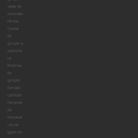
Velas de
incandes
cência
Cabos
de
ignição e
cachimb
os
Bobinas
de
ignição
Sondas
Lambda
Sensores
de
temperat
ura de
gases do