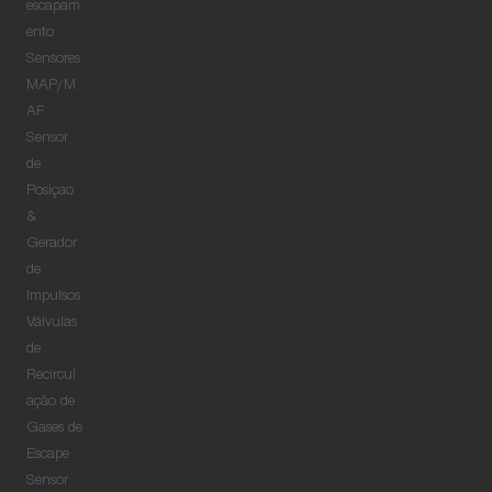
escapam
ento
Sensores
MAP/M
AF
Sensor
de
Posiçao
&
Gerador
de
Impulsos
Válvulas
de
Recircul
ação de
Gases de
Escape
Sensor