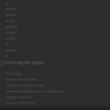
de
pressão
diferenci
al dos
gases de
escape
Corpos
de
borbolet
a
Informações legais
Aviso Legal
Política de Privacidade
Termos e Condições do Site
Termos e condições gerais de negócio para
clientes comerciais
Code of Ethics (PDF)
Data Security Information for Online Meetings