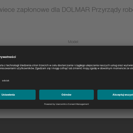
wiece zapłonowe dla DOLMAR Przyrządy ro
Model:
Proszę wybrać