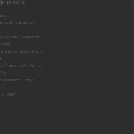
cje prawne
prawne
e o ochronie danych
tkowania / wyłączenie
lności
ms and Conditions (PDF)
i
y Information for Online
DF)
nvironmental Policy
TC (PDF)