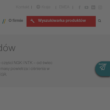
Kontakt
Kraje
EMEA
O firmie
Wyszukiwarka produktów
zdów
e części NGK i NTK – od świec
Kontakt
Kontakt
masy powietrza i ciśnienia w
EGR.