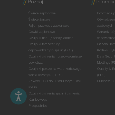
Poznaj
Informa
Świece zapłonowe
Informacje 
Świece żarowe
Oświadczeni
Fajki i przewody zapłonowe
osobowych
Cewki zapłonowe
Warunki uży
Czujniki tlenu / sondy lambda
odpowiedzia
Czujniki temperatury
General Ter
odprowadzanych spalin (EGT)
Kodeks Etyk
Czujniki ciśnienia i przepływomierze
Data Securit
powietrza
Meetings (P
Czujniki położenia wału korbowego i
Quality & E
wałka rozrządu (ESPS)
(PDF)
Zawory EGR do układu recyrkulacji
Purchase G
spalin
Czujniki ciśnienia spalin i ciśnienia
różnicowego
Przepustnice