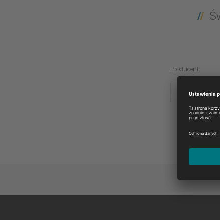
Ś
Producent:
DOLMAR