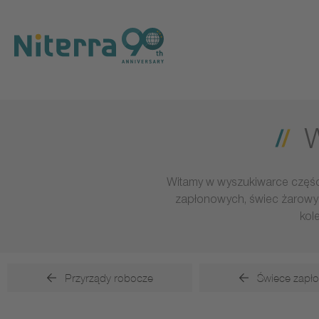
Direct
Direct
Direct
to
to
to
main
main
footer
navigation
content
W
Witamy w wyszukiwarce części
zapłonowych, świec żarowych
kol
Przyrządy robocze
Świece zapł