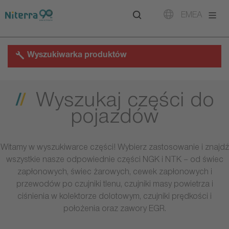
Direct
Direct
Direct
EMEA
to
to
to
main
main
footer
navigation
content
Wyszukiwarka produktów
Wyszukaj części do
pojazdów
Witamy w wyszukiwarce części! Wybierz zastosowanie i znajdź
wszystkie nasze odpowiednie części NGK i NTK – od świec
zapłonowych, świec żarowych, cewek zapłonowych i
przewodów po czujniki tlenu, czujniki masy powietrza i
ciśnienia w kolektorze dolotowym, czujniki prędkości i
położenia oraz zawory EGR.