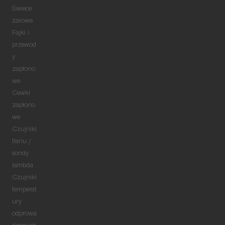
Świece
żarowe
Fajki i
przewod
y
zapłono
we
Cewki
zapłono
we
Czujniki
tlenu /
sondy
lambda
Czujniki
temperat
ury
odprowa