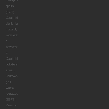
dzanych
spalin
(EGT)
Czujniki
ciśnienia
i przepły
womierz
e
powietrz
a
Czujniki
położeni
a wału
korbowe
go i
wałka
rozrządu
(ESPS)
Zawory