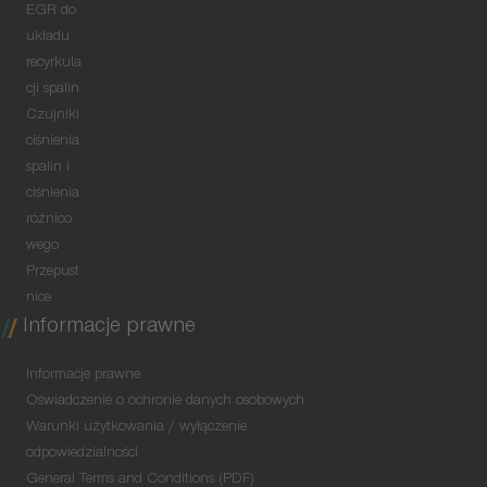
EGR do
układu
recyrkula
cji spalin
Czujniki
ciśnienia
spalin i
ciśnienia
różnico
wego
Przepust
nice
Informacje prawne
Informacje prawne
Oświadczenie o ochronie danych osobowych
Warunki użytkowania / wyłączenie
odpowiedzialności
General Terms and Conditions (PDF)