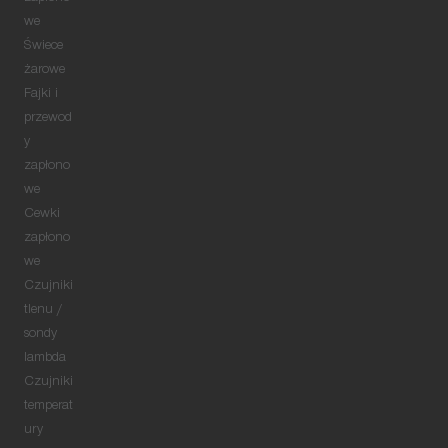
we
Świece
żarowe
Fajki i
przewod
y
zapłono
we
Cewki
zapłono
we
Czujniki
tlenu /
sondy
lambda
Czujniki
temperat
ury