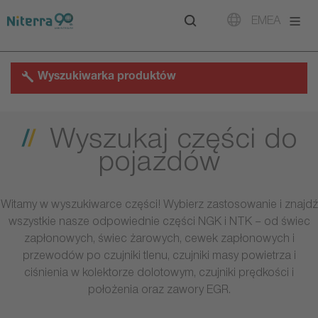
Direct
Direct
Direct
EMEA
to
to
to
main
main
footer
navigation
content
Wyszukiwarka produktów
Wyszukaj części do
pojazdów
Witamy w wyszukiwarce części! Wybierz zastosowanie i znajdź
wszystkie nasze odpowiednie części NGK i NTK – od świec
zapłonowych, świec żarowych, cewek zapłonowych i
przewodów po czujniki tlenu, czujniki masy powietrza i
ciśnienia w kolektorze dolotowym, czujniki prędkości i
położenia oraz zawory EGR.