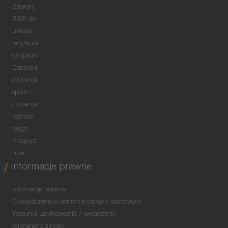
Zawory
EGR do
układu
recyrkula
cji spalin
Czujniki
ciśnienia
spalin i
ciśnienia
różnico
wego
Przepust
nice
Informacje prawne
Informacje prawne
Oświadczenie o ochronie danych osobowych
Warunki użytkowania / wyłączenie
odpowiedzialności