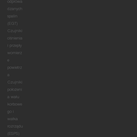
odprowa
dzanych
spalin
(EGT)
Czujniki
ciśnienia
i przepły
womierz
e
powietrz
a
Czujniki
położeni
a wału
korbowe
go i
wałka
rozrządu
(ESPS)