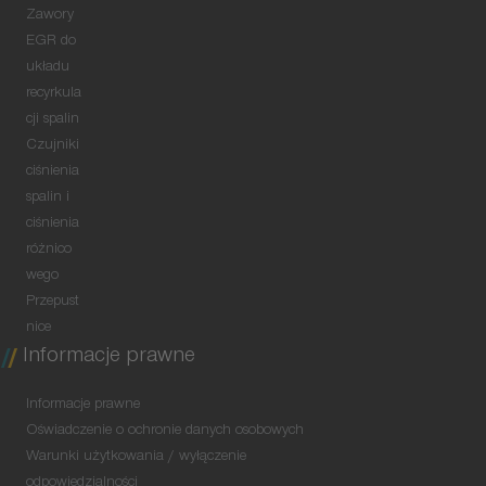
Zawory
EGR do
układu
recyrkula
cji spalin
Czujniki
ciśnienia
spalin i
ciśnienia
różnico
wego
Przepust
nice
Informacje prawne
Informacje prawne
Oświadczenie o ochronie danych osobowych
Warunki użytkowania / wyłączenie
odpowiedzialności