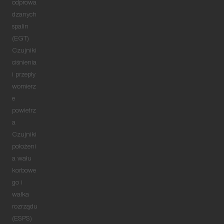
odprowa
dzanych
spalin
(EGT)
Czujniki
ciśnienia
i przepły
womierz
e
powietrz
a
Czujniki
położeni
a wału
korbowe
go i
wałka
rozrządu
(ESPS)