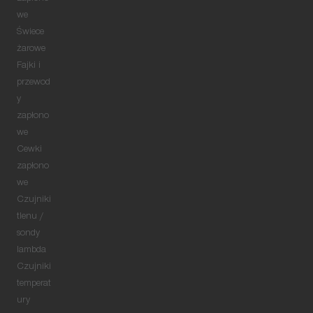
we
Świece
żarowe
Fajki i
przewod
y
zapłono
we
Cewki
zapłono
we
Czujniki
tlenu /
sondy
lambda
Czujniki
temperat
ury