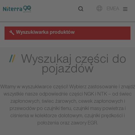
Direct
Direct
Direct
EMEA
to
to
to
main
main
footer
navigation
content
Wyszukiwarka produktów
Wyszukaj części do
pojazdów
Witamy w wyszukiwarce części! Wybierz zastosowanie i znajdź
wszystkie nasze odpowiednie części NGK i NTK – od świec
zapłonowych, świec żarowych, cewek zapłonowych i
przewodów po czujniki tlenu, czujniki masy powietrza i
ciśnienia w kolektorze dolotowym, czujniki prędkości i
położenia oraz zawory EGR.