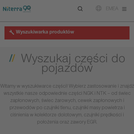
Direct
Direct
Direct
EMEA
to
to
to
main
main
footer
navigation
content
Wyszukiwarka produktów
Wyszukaj części do
pojazdów
Witamy w wyszukiwarce części! Wybierz zastosowanie i znajdź
wszystkie nasze odpowiednie części NGK i NTK – od świec
zapłonowych, świec żarowych, cewek zapłonowych i
przewodów po czujniki tlenu, czujniki masy powietrza i
ciśnienia w kolektorze dolotowym, czujniki prędkości i
położenia oraz zawory EGR.