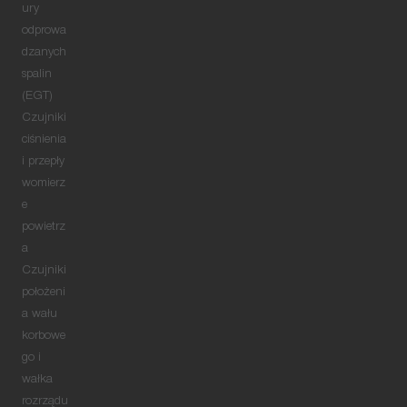
ury
odprowa
dzanych
spalin
(EGT)
Czujniki
ciśnienia
i przepły
womierz
e
powietrz
a
Czujniki
położeni
a wału
korbowe
go i
wałka
rozrządu