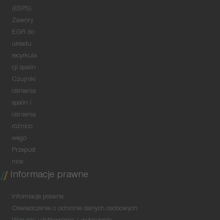
(ESPS)
Zawory
EGR do
układu
recyrkula
cji spalin
Czujniki
ciśnienia
spalin i
ciśnienia
różnico
wego
Przepust
nice
Informacje prawne
Informacje prawne
Oświadczenie o ochronie danych osobowych