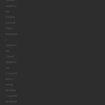
Świece
zapłono
we
Świece
żarowe
Fajki i
przewod
y
zapłono
we
Cewki
zapłono
we
Czujniki
tlenu /
sondy
lambda
Czujniki
temperat