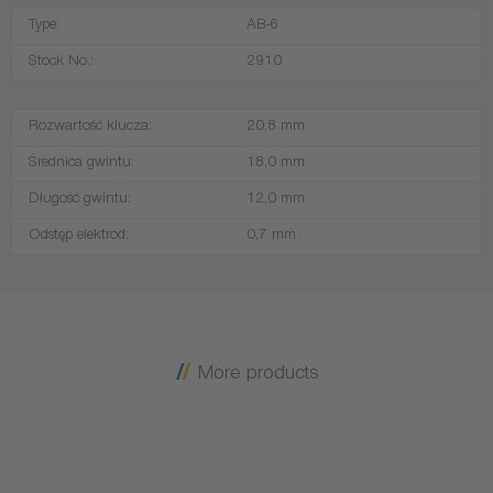
Type:
AB-6
Stock No.:
2910
Rozwartość klucza:
20,8 mm
Średnica gwintu:
18,0 mm
Długość gwintu:
12,0 mm
Odstęp elektrod:
0,7 mm
More products