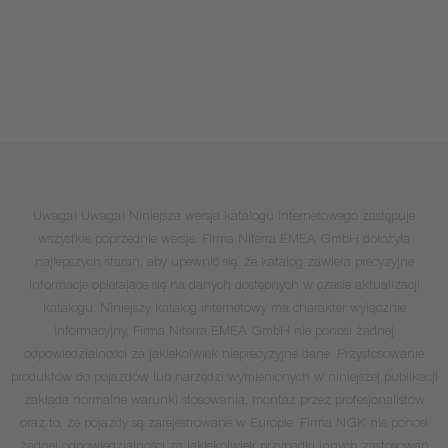
Uwaga! Uwaga! Niniejsza wersja katalogu internetowego zastępuje
wszystkie poprzednie wersje. Firma Niterra EMEA GmbH dołożyła
najlepszych starań, aby upewnić się, że katalog zawiera precyzyjne
informacje opierające się na danych dostępnych w czasie aktualizacji
katalogu. Niniejszy katalog internetowy ma charakter wyłącznie
informacyjny. Firma Niterra EMEA GmbH nie ponosi żadnej
odpowiedzialności za jakiekolwiek nieprecyzyjne dane. Przystosowanie
produktów do pojazdów lub narzędzi wymienionych w niniejszej publikacji
zakłada normalne warunki stosowania, montaż przez profesjonalistów
oraz to, że pojazdy są zarejestrowane w Europie. Firma NGK nie ponosi
żadnej odpowiedzialności za jakiekolwiek przypadki innych zastosowań