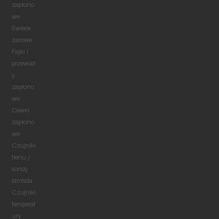
zapłono
we
Świece
żarowe
Fajki i
przewod
y
zapłono
we
Cewki
zapłono
we
Czujniki
tlenu /
sondy
lambda
Czujniki
temperat
ury