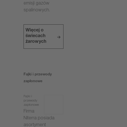
emisji gazów
spalinowych.
Więcej o
świecach
żarowych
Fajki i przewody
zapłonowe
Fajki i
przewody
zapłonowe
Firma
Niterra posiada
asortyment