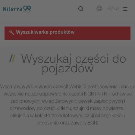
Direct
Direct
Direct
EMEA
to
to
to
main
main
footer
navigation
content
Wyszukiwarka produktów
Wyszukaj części do
pojazdów
Witamy w wyszukiwarce części! Wybierz zastosowanie i znajdź
wszystkie nasze odpowiednie części NGK i NTK – od świec
zapłonowych, świec żarowych, cewek zapłonowych i
przewodów po czujniki tlenu, czujniki masy powietrza i
ciśnienia w kolektorze dolotowym, czujniki prędkości i
położenia oraz zawory EGR.