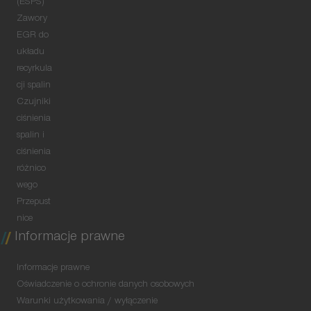
(ESPS)
Zawory
EGR do
układu
recyrkula
cji spalin
Czujniki
ciśnienia
spalin i
ciśnienia
różnico
wego
Przepust
nice
Informacje prawne
Informacje prawne
Oświadczenie o ochronie danych osobowych
Warunki użytkowania / wyłączenie