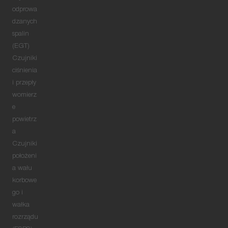
odprowa
dzanych
spalin
(EGT)
Czujniki
ciśnienia
i przepły
womierz
e
powietrz
a
Czujniki
położeni
a wału
korbowe
go i
wałka
rozrządu