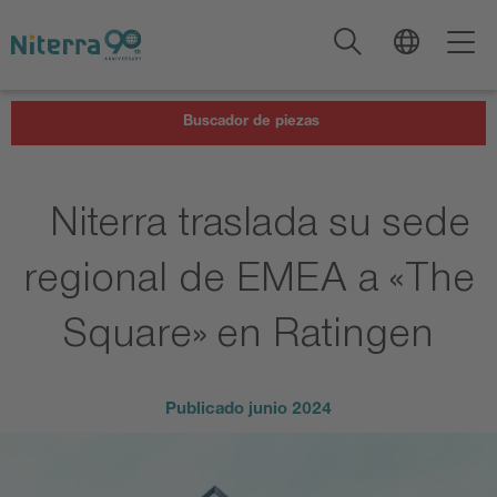
Direct
Direct
Direct
to
to
to
main
main
footer
navigation
content
Buscador de piezas
Niterra traslada su sede
regional de EMEA a «The
Square» en Ratingen
Publicado
junio 2024