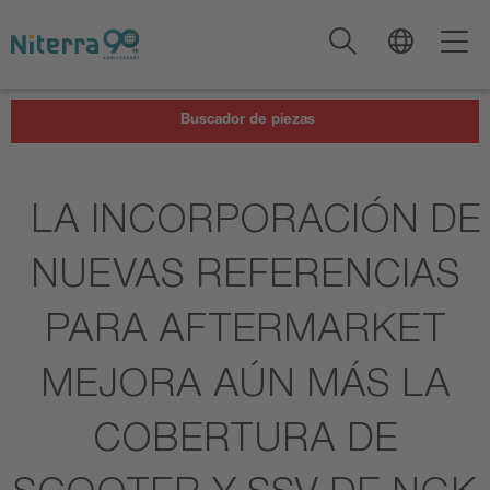
Direct
Direct
Direct
to
to
to
main
main
footer
navigation
content
Buscador de piezas
LA INCORPORACIÓN DE
NUEVAS REFERENCIAS
PARA AFTERMARKET
MEJORA AÚN MÁS LA
COBERTURA DE