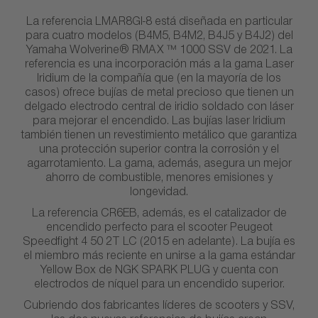
La referencia LMAR8GI-8 está diseñada en particular
para cuatro modelos (B4M5, B4M2, B4J5 y B4J2) del
Yamaha Wolverine® RMAX ™ 1000 SSV de 2021. La
referencia es una incorporación más a la gama Laser
Iridium de la compañía que (en la mayoría de los
casos) ofrece bujías de metal precioso que tienen un
delgado electrodo central de iridio soldado con láser
para mejorar el encendido. Las bujías laser Iridium
también tienen un revestimiento metálico que garantiza
una protección superior contra la corrosión y el
agarrotamiento. La gama, además, asegura un mejor
ahorro de combustible, menores emisiones y
longevidad.
La referencia CR6EB, además, es el catalizador de
encendido perfecto para el scooter Peugeot
Speedfight 4 50 2T LC (2015 en adelante). La bujía es
el miembro más reciente en unirse a la gama estándar
Yellow Box de NGK SPARK PLUG y cuenta con
electrodos de níquel para un encendido superior.
Cubriendo dos fabricantes líderes de scooters y SSV,