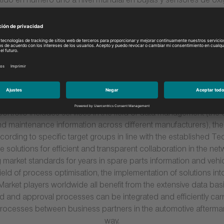
ido en número uno a nivel mundial en bujías y sensores de oxí
bobinas de encendido y cables, además de ofrecer la última tec
la sede regional de NGK Spark Plug en Ratingen, Alemania, sirve
ca. En la región EMEA, que actualmente representa el 32% de la 
sucursales y más de 800 empleados, además de dos plantas d
Sudáfrica y un centro técnico en Alemania.
Para obtener más información, visite:
www.ngk.es
.
About TecAlliance
 has been one of the world’s leading data specialists for network
rtfolio includes services in the field of data management (the co
d maintenance information across different manufacturers), the
cording to specific target groups in line with the established Te
 solutions for efficient and transparent collaboration in the netw
 market standards for years in spare parts information and vehic
ield of process optimisation, the implementation of solutions in
Market players worldwide all benefit from the extensive data bas
 and approval processes can be integrated and efficiently carri
processes between business partners in the automotive aftermark
way.