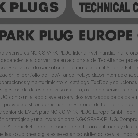
ido y sensores NGK SPARK PLUG líder a nivel mundial, ha refo
ndependiente al convertirse en accionista de TecAlliance, prov
os y servicios de consultoría líder mundial en el Aftermarket p
zación, el portfolio de TecAlliance incluye datos internacionale
eparaciones y mantenimiento, el catálogo TecDoc y soluciones 
as, gestión de datos efectiva y analítica, así como servicios de 
UG como un aliado clave en servicios avanzados de datos e i
provee a distribuidores, tiendas y talleres de todo el mundo.
e senior de EMEA para NGK SPARK PLUG Europe GmbH, confirm
ión estratégica y una inversión para NGK SPARK PLUG. Compr
es del Aftermarket, poder disponer de datos instantáneos y de a
 las soluciones digitales se están convirtiendo de vital importan