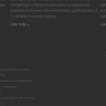
Nissens Automotive
que
ElringKlinger y Nissen Automotive. La expansión
apl
aumenta el número de proveedores participantes a
aum
7 y añade 4 nuevas marcas.
has
Eur
Leer más
Le
de protección de datos
 uso
condiciones comerciales
s comerciales
o
y Information for Online
DF)