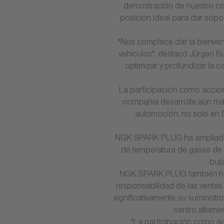
demostración de nuestro co
posición ideal para dar sopor
"Nos complace dar la bienven
vehículos", destacó Jürgen Bu
optimizar y profundizar la 
La participación como accio
compañía desarrolle aún más
automoción, no solo en E
NGK SPARK PLUG ha ampliado s
de temperatura de gases de 
buj
NGK SPARK PLUG también ha a
responsabilidad de las ventas
significativamente su suministr
centro altamen
"La participación como a