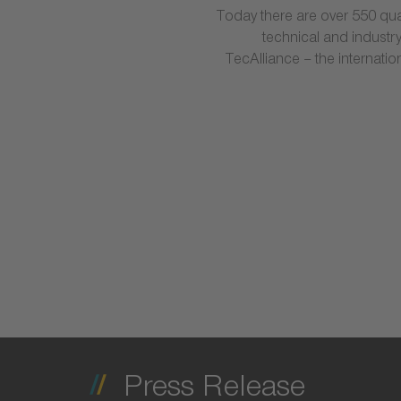
Today there are over 550 qua
technical and industr
TecAlliance – the internatio
Press Release