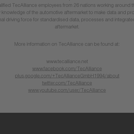
lified TecAlliance employees from 26 nations working around th
y knowledge of the automotive aftermarket to make data and pro
nal driving force for standardised data, processes and integrate
aftermarket.
More information on TecAlliance can be found at:
www.tecalliance.net
www.facebook.com/TecAlliance
plus.google.com/+TecAllianceGmbH1994/about
twitter.com/TecAlliance
www.youtube.com/user/TecAlliance