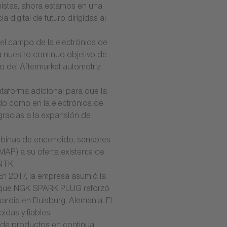
istas, ahora estamos en una
digital de futuro dirigidas al
el campo de la electrónica de
a nuestro continuo objetivo de
o del Aftermarket automotriz
aforma adicional para que la
do como en la electrónica de
gracias a la expansión de
obinas de encendido, sensores
AP) a su oferta existente de
NTK.
n 2017, la empresa asumió la
fue que NGK SPARK PLUG reforzó
uardia en Duisburg, Alemania. El
idas y fiables.
 de productos en continua