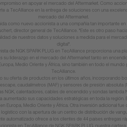
mpromiso en apoyar el mercado del Aftermarket. Como accion
te a TecAlliance en la entrega de soluciones con una excelencia 
mercado del Aftermarket.
ida como nuevo accionista a una compañía tan importante en 
chert, director general de TecAlliance. "Este es otro paso haci
calidad de nuestros datos y soluciones a medida para el mercad
digital".
nista de NGK SPARK PLUG en TecAlliance proporciona una plat
 su liderazgo en el mercado del Aftermarket tanto en encendi
uropa, Medio Oriente y África, sino también en todo el mundo 
TecAlliance.
u oferta de productos en los últimos años, incorporando b
escape, caudalímetros (MAF) y sensores de presión absoluta (M
ías NGK, calentadores, cables de encendido y sondas lambda 
umentado sus capacidades estratégicas en toda la región. E
 en Europa, Medio Oriente y África. Otra inversión adicional 
o logístico con la apertura de un centro de distribución de vang
te automatizado ofrece a los clientes de 44 países entregas ráp
ccionista en TecAlliance de NGK SPARK PLUG, nuestra cartera