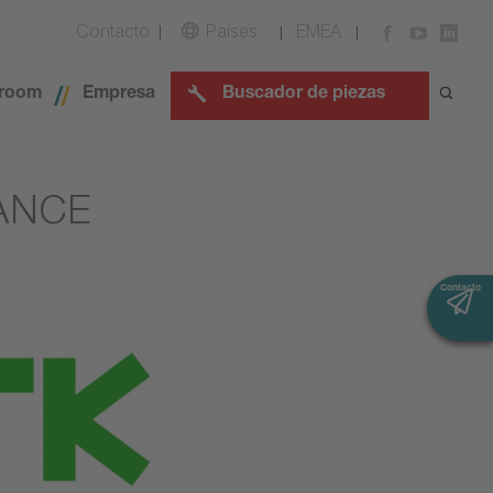
Contacto
Países
EMEA
room
Empresa
Buscador de piezas
ANCE
Contacto