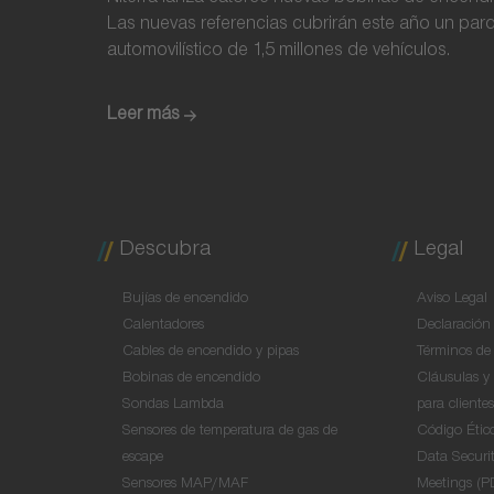
Las nuevas referencias cubrirán este año un par
automovilístico de 1,5 millones de vehículos.
Leer más
Descubra
Legal
Bujías de encendido
Aviso Legal
Calentadores
Declaración 
Cables de encendido y pipas
Términos de
Bobinas de encendido
Cláusulas y 
Sondas Lambda
para cliente
Sensores de temperatura de gas de
Código Étic
escape
Data Securit
Sensores MAP/MAF
Meetings (P