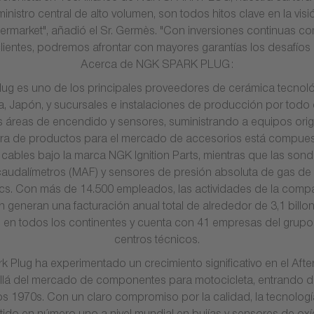
inistro central de alto volumen, son todos hitos clave en la 
termarket", añadió el Sr. Germès. "Con inversiones continuas 
lientes, podremos afrontar con mayores garantías los desafíos d
Acerca de NGK SPARK PLUG:
lug es uno de los principales proveedores de cerámica tecnol
, Japón, y sucursales e instalaciones de producción por todo
 áreas de encendido y sensores, suministrando a equipos origi
ra de productos para el mercado de accesorios está compuest
cables bajo la marca NGK Ignition Parts, mientras que las son
caudalímetros (MAF) y sensores de presión absoluta de gas de
cs. Con más de 14.500 empleados, las actividades de la compañ
 generan una facturación anual total de alrededor de 3,1 bill
 en todos los continentes y cuenta con 41 empresas del grupo,
centros técnicos.
 Plug ha experimentado un crecimiento significativo en el Aft
lá del mercado de componentes para motocicleta, entrando de 
 1970s. Con un claro compromiso por la calidad, la tecnología y