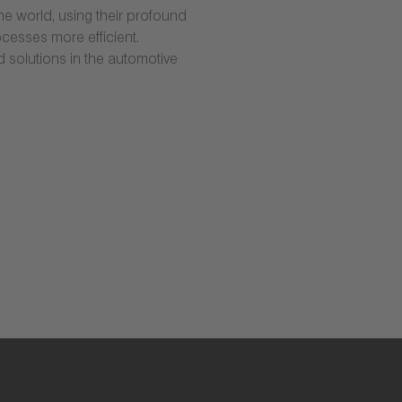
e world, using their profound
cesses more efficient.
d solutions in the automotive