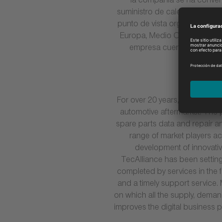
la compañía se ha convert
suministro de calentadores, 
punto de vista organizativo, 
Europa, Medio Oriente y Áfri
empresa cuenta con diez 
For over 20 years, TecAlliance
automotive aftermarket. The po
spare parts data and repair an
range of market players ac
development of innovative
TecAlliance has been setting
completed by services in the f
and a timely support service. 
on which all the supply, demand
improves the digital business 