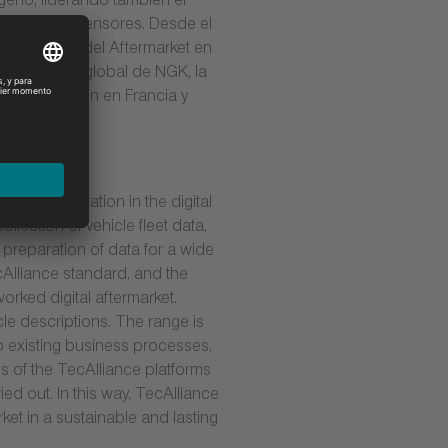
geno, liderando también el
nología en sensores. Desde el
 al mercado del Aftermarket en
facturación global de NGK, la
e producción en Francia y
ed collaboration in the digital
llection of vehicle fleet data,
 preparation of data for a wide
cAlliance standard, and the
orked digital aftermarket.
le descriptions. The range is
to existing business processes,
is of the TecAlliance platforms
ed out. In this way, TecAlliance
et in a sustainable and lasting