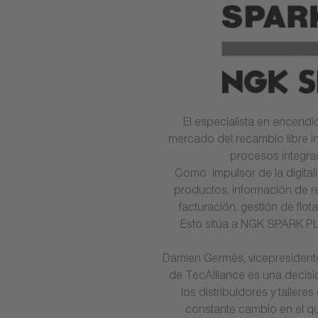
El especialista en encend
mercado del recambio libre i
procesos integrad
Como impulsor de la digitali
productos, información de r
facturación, gestión de flot
Esto sitúa a NGK SPARK PL
Damien Germès, vicepresident
de TecAlliance es una decis
los distribuidores y taller
constante cambio en el que