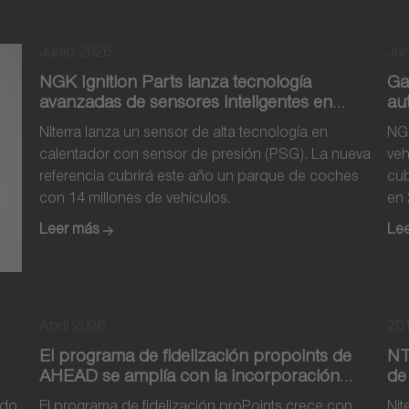
Junio 2026
Jun
NGK Ignition Parts lanza tecnología
Ga
avanzadas de sensores inteligentes en
au
calentadores
re
Niterra lanza un sensor de alta tecnología en
NGK
calentador con sensor de presión (PSG). La nueva
veh
referencia cubrirá este año un parque de coches
cub
con 14 millones de vehículos.
en
Leer más
Le
Abril 2026
20
El programa de fidelización propoints de
NT
AHEAD se amplía con la incorporación
de
de los productos de ElringKlinger y
re
do.
El programa de fidelización proPoints crece con
Nit