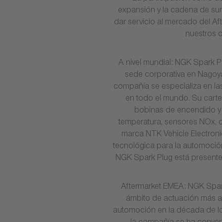
expansión y la cadena de sum
dar servicio al mercado del Af
nuestros c
A nivel mundial: NGK Spark P
sede corporativa en Nagoya
compañía se especializa en las
en todo el mundo. Su carte
bobinas de encendido y 
temperatura, sensores NOx, 
marca NTK Vehicle Electroni
tecnológica para la automoción
NGK Spark Plug está presente
Aftermarket EMEA: NGK Spark
ámbito de actuación más al
automoción en la década de los