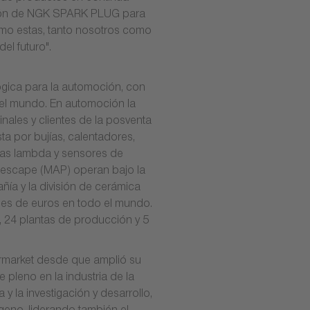
visión de NGK SPARK PLUG para
como estas, tanto nosotros como
el futuro".
ógica para la automoción, con
 el mundo. En automoción la
nales y clientes de la posventa
a por bujías, calentadores,
das lambda y sensores de
 escape (MAP) operan bajo la
ía y la división de cerámica
ones de euros en todo el mundo.
 24 plantas de producción y 5
ermarket desde que amplió su
pleno en la industria de la
 la investigación y desarrollo,