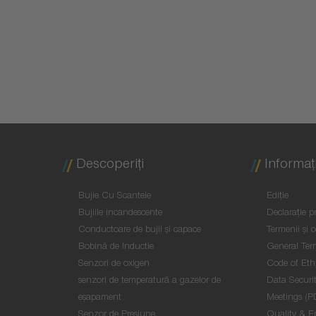
Descoperiţi
Informaţi
Bujie Cu Scanteie
Ediţie
Bujiile incandescente
Declaraţie pr
Conductoare de bujii şi capace
Termenii și c
Bobină de Inductie
General Ter
Senzori de oxigen
Code of Eth
senzori de temperatură a gazelor de
Data Securit
eşapament
Meetings (P
Senzor de Presiune
Quality & E