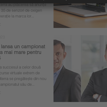
iterra au plăcerea să anunțe
 35 de senzori de oxigen
nerație la marca lor…
t
023
a lansa un campionat
ts mai mare pentru
4
a succesul a celor două
urse virtuale extrem de
iterra se pregătește din nou
Campionatul său de…
t