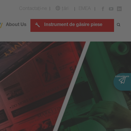
Contactaţi-ne
țări
EMEA
About Us
Instrument de găsire piese
comunicare