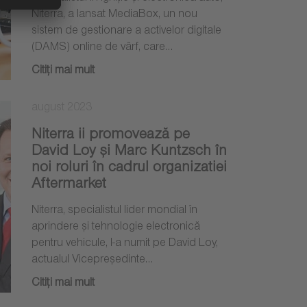
Niterra, a lansat MediaBox, un nou
sistem de gestionare a activelor digitale
(DAMS) online de vârf, care…
Citiţi mai mult
august 2023
Niterra ii promovează pe
David Loy și Marc Kuntzsch în
noi roluri în cadrul organizatiei
Aftermarket
Niterra, specialistul lider mondial în
aprindere și tehnologie electronică
pentru vehicule, l-a numit pe David Loy,
actualul Vicepreședinte…
Citiţi mai mult