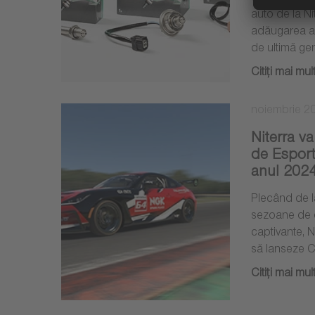
auto de la N
adăugarea a
de ultimă ge
Citiţi mai mul
noiembrie 2
Niterra v
de Espor
anul 202
Plecând de l
sezoane de c
captivante, N
să lanseze 
Citiţi mai mul