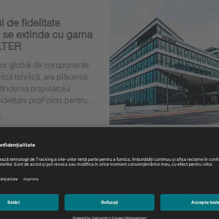
 de fidelitate
 se extinde cu gama
LTER
nizor global de componente
mică tehnică, are plăcerea
tinderea popularului
idelitate proPoints pentru…
t
2023
le Electronics
 de noi senzori de
 bandă largă la
în aprindere și electronică