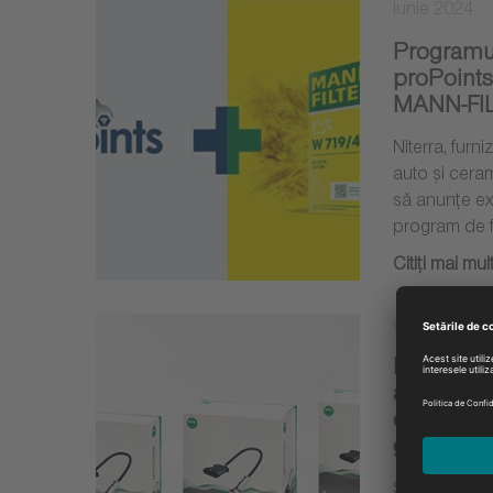
iunie 2024
Programul
proPoints
MANN-FI
Niterra, fur
auto și cera
să anunțe ex
program de f
Citiţi mai mul
decembrie 
NTK Vehic
adaugă 35
oxigen cu
gama sa
Specialiștii 