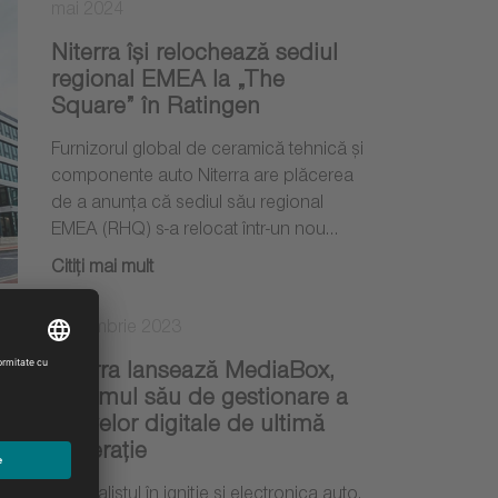
mai 2024
Niterra își relochează sediul
regional EMEA la „The
Square” în Ratingen
Furnizorul global de ceramică tehnică și
componente auto Niterra are plăcerea
de a anunța că sediul său regional
EMEA (RHQ) s-a relocat într-un nou…
Citiţi mai mult
decembrie 2023
Niterra lansează MediaBox,
sistemul său de gestionare a
activelor digitale de ultimă
generație
Specialistul în igniție și electronica auto,