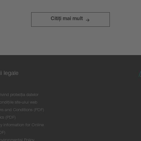
Citiţi mai mult
i legale
ivind protecţia datelor
ondițiile site-ului web
ms and Conditions (PDF)
ics (PDF)
y Information for Online
DF)
nvironmental Policy