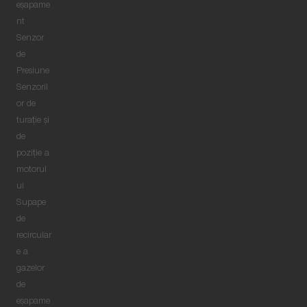
eşapame
nt
Senzor
de
Presiune
Senzoril
or de
turație și
de
poziție a
motorul
ui
Supape
de
recircular
e a
gazelor
de
eșapame