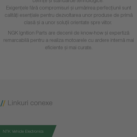
cerințe și standarde tehnologice.
Exigențele fără compromisuri și urmărirea perfecțiunii sunt
calități esențiale pentru dezvoltarea unor produse de primă
clasă și a unor soluții orientate spre viitor.
NGK Ignition Parts are decenii de know-how și expertiză
remarcabilă pentru a realiza motoarele cu ardere internă mai
eficiente și mai curate.
Linkuri conexe
NTK Vehicle Electronics