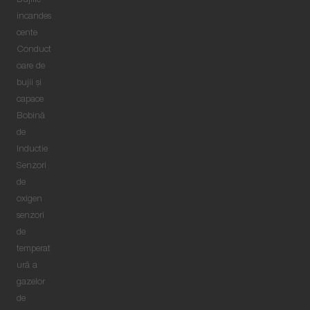
Bujiile
incandes
cente
Conduct
oare de
bujii şi
capace
Bobină
de
Inductie
Senzori
de
oxigen
senzori
de
temperat
ură a
gazelor
de