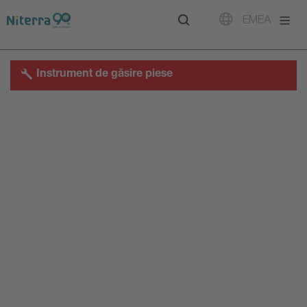
Direct
Direct
Direct
EMEA
to
to
to
main
main
footer
navigation
content
Instrument de găsire piese