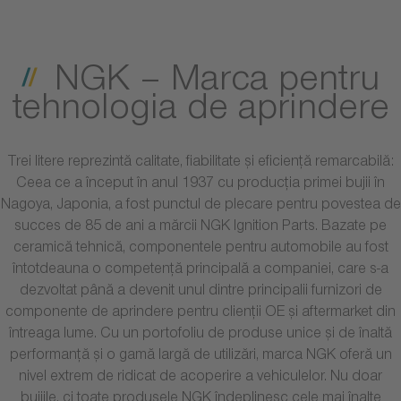
NGK – Marca pentru
tehnologia de aprindere
Trei litere reprezintă calitate, fiabilitate și eficiență remarcabilă:
Ceea ce a început în anul 1937 cu producția primei bujii în
Nagoya, Japonia, a fost punctul de plecare pentru povestea de
succes de 85 de ani a mărcii NGK Ignition Parts. Bazate pe
ceramică tehnică, componentele pentru automobile au fost
întotdeauna o competență principală a companiei, care s-a
dezvoltat până a devenit unul dintre principalii furnizori de
componente de aprindere pentru clienții OE și aftermarket din
întreaga lume. Cu un portofoliu de produse unice și de înaltă
performanță și o gamă largă de utilizări, marca NGK oferă un
nivel extrem de ridicat de acoperire a vehiculelor. Nu doar
bujiile, ci toate produsele NGK îndeplinesc cele mai înalte