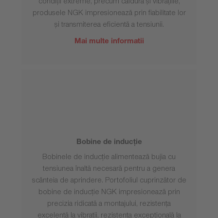
condiții extreme, precum căldura și vibrațiile,
produsele NGK impresionează prin fiabilitate lor
și transmiterea eficientă a tensiunii.
Mai multe informatii
Bobine de inducție
Bobinele de inducție alimentează bujia cu
tensiunea înaltă necesară pentru a genera
scânteia de aprindere. Portofoliul cuprinzător de
bobine de inducție NGK impresionează prin
precizia ridicată a montajului, rezistența
excelentă la vibrații, rezistența excepțională la