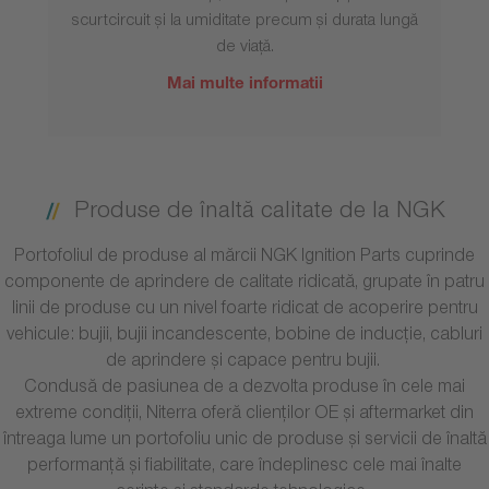
scurtcircuit și la umiditate precum și durata lungă
de viață.
Mai multe informatii
Produse de înaltă calitate de la NGK
Portofoliul de produse al mărcii NGK Ignition Parts cuprinde
componente de aprindere de calitate ridicată, grupate în patru
linii de produse cu un nivel foarte ridicat de acoperire pentru
vehicule: bujii, bujii incandescente, bobine de inducție, cabluri
de aprindere și capace pentru bujii.
Condusă de pasiunea de a dezvolta produse în cele mai
extreme condiții, Niterra oferă clienților OE și aftermarket din
întreaga lume un portofoliu unic de produse și servicii de înaltă
performanță și fiabilitate, care îndeplinesc cele mai înalte