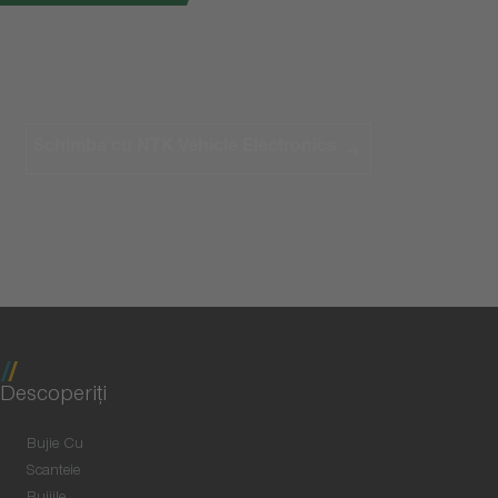
Schimba cu NTK Vehicle Electronics
Descoperiţi
Bujie Cu
Scanteie