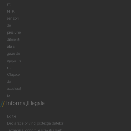
nt
NTK
senzori
de
presiune
diferenți
ală și
gaze de
eșapame
nt
Clapete
de
acceleraț
ie
Informaţii legale
Ediţie
Declaraţie privind protecţia datelor