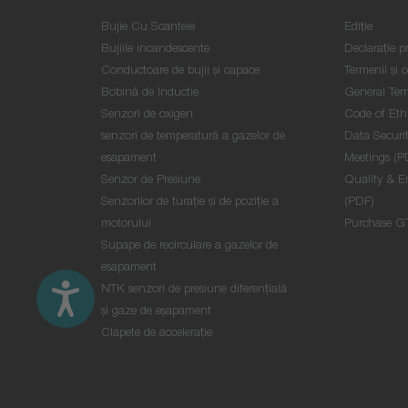
Bujie Cu Scanteie
Ediţie
Bujiile incandescente
Declaraţie pr
Conductoare de bujii şi capace
Termenii și c
Bobină de Inductie
General Ter
Senzori de oxigen
Code of Eth
senzori de temperatură a gazelor de
Data Securit
eşapament
Meetings (P
Senzor de Presiune
Quality & E
Senzorilor de turație și de poziție a
(PDF)
motorului
Purchase G
Supape de recirculare a gazelor de
eșapament
NTK senzori de presiune diferențială
și gaze de eșapament
Clapete de accelerație