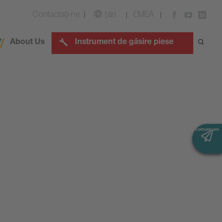
Contactaţi-ne
țări
EMEA
About Us
Instrument de găsire piese
comunicare