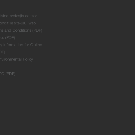
ivind protecţia datelor
ondițiile site-ului web
ms and Conditions (PDF)
ics (PDF)
y Information for Online
DF)
nvironmental Policy
TC (PDF)