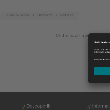
Pagină de pornire
Newsroom
MediaBox
MediaBox oferă acces la materia
Descoperiţi
Informaţi