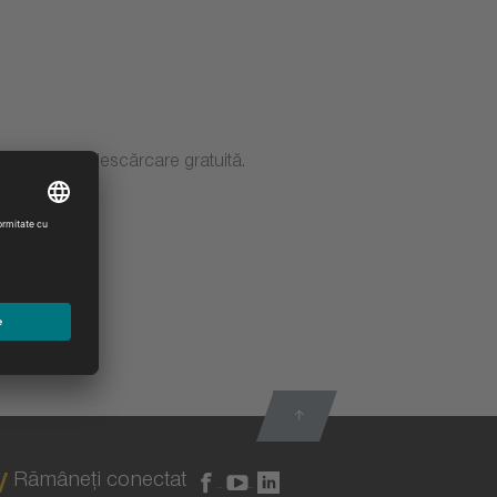
ibil pentru descărcare gratuită.
Rămâneţi conectat