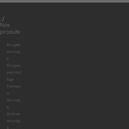
Nos
produits
Bougies-
allumag
e
Bougies-
prechauf
fage
Faisceau
x-
allumag
e
Bobines-
allumag
e