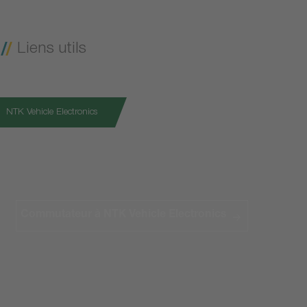
Liens utils
NTK Vehicle Electronics
Commutateur à NTK Vehicle Electronics