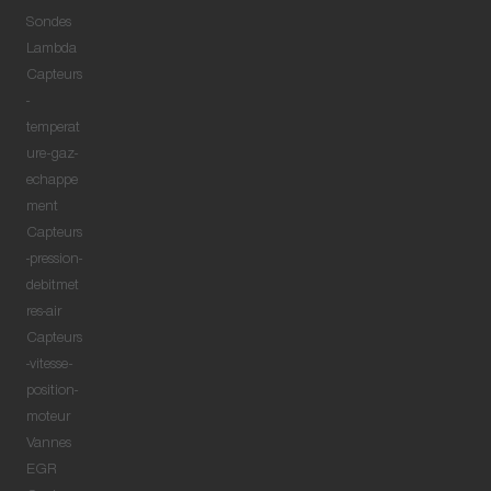
Sondes
Lambda
Capteurs
-
temperat
ure-gaz-
echappe
ment
Capteurs
-pression-
debitmet
res-air
Capteurs
-vitesse-
position-
moteur
Vannes
EGR