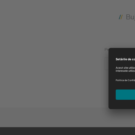
Bu
Producător:
HITACHI