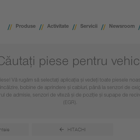
Produse
Activitate
Servicii
Newsroom
Căutaţi piese pentru vehic
 piese! Vă rugăm să selectați aplicația și vedeți toate piesele no
reîncălzire, bobine de aprindere și cabluri, până la senzori de ox
rul de admisie, senzori de viteză și de poziție și supape de rec
(EGR).
nteie
HITACHI