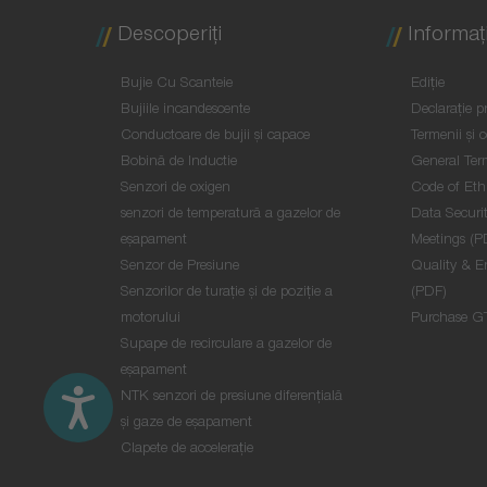
Descoperiţi
Informaţi
Bujie Cu Scanteie
Ediţie
Bujiile incandescente
Declaraţie pr
Conductoare de bujii şi capace
Termenii și c
Bobină de Inductie
General Ter
Senzori de oxigen
Code of Eth
senzori de temperatură a gazelor de
Data Securit
eşapament
Meetings (P
Senzor de Presiune
Quality & E
Senzorilor de turație și de poziție a
(PDF)
motorului
Purchase G
Supape de recirculare a gazelor de
eșapament
NTK senzori de presiune diferențială
și gaze de eșapament
Clapete de accelerație