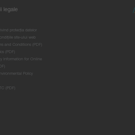
i legale
ivind protecţia datelor
ondițiile site-ului web
ms and Conditions (PDF)
ics (PDF)
y Information for Online
DF)
nvironmental Policy
TC (PDF)