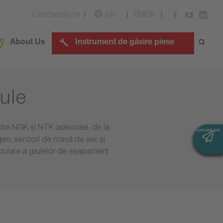
Contactaţi-ne
țări
EMEA
About Us
Instrument de găsire piese
ule
astre NGK și NTK adecvate, de la
comunicare
comunicare
igen, senzori de masă de aer și
irculare a gazelor de eșapament