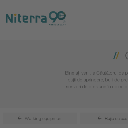
Direct
Direct
Direct
to
to
to
main
main
footer
navigation
content
Bine ați venit la Căutătorul de
bujii de aprindere, bujii de p
senzori de presiune în colecto
Working equipment
Bujie cu sca