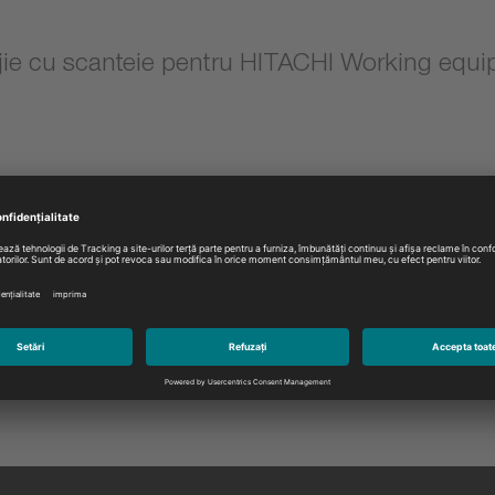
jie cu scanteie pentru HITACHI Working equ
Model:
Vă rugăm selectați