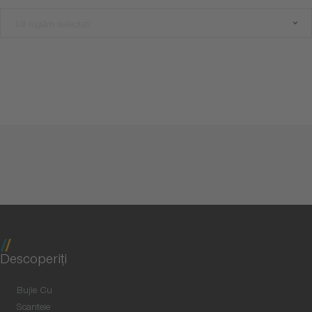
Vă rugăm selectați
Descoperiţi
Bujie Cu
Scanteie