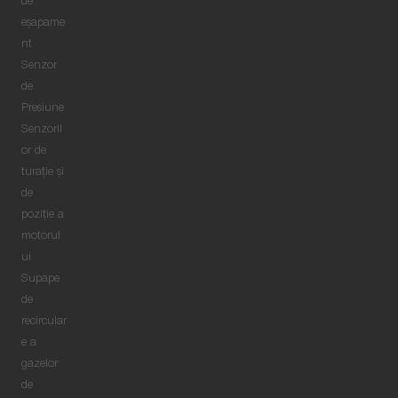
de
eşapame
nt
Senzor
de
Presiune
Senzoril
or de
turație și
de
poziție a
motorul
ui
Supape
de
recircular
e a
gazelor
de