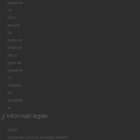
eșapame
nt
NTK
senzori
de
presiune
diferenți
ală și
gaze de
eșapame
nt
Clapete
de
acceleraț
ie
Informaţii legale
Ediţie
Declaraţie privind protecţia datelor