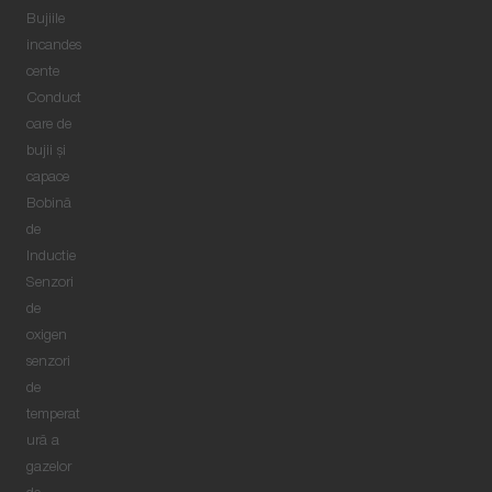
Bujiile
incandes
cente
Conduct
oare de
bujii şi
capace
Bobină
de
Inductie
Senzori
de
oxigen
senzori
de
temperat
ură a
gazelor