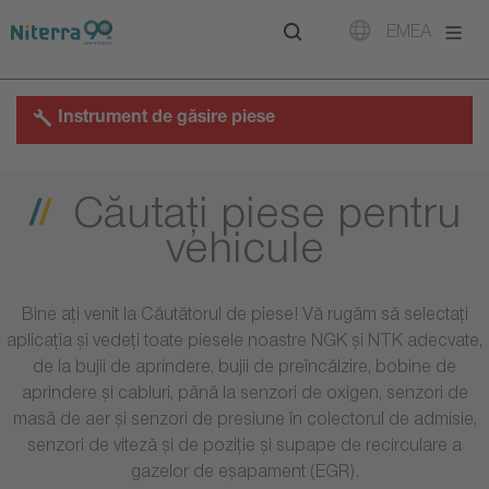
Direct
Direct
Direct
EMEA
to
to
to
main
main
footer
navigation
content
Instrument de găsire piese
Căutaţi piese pentru
vehicule
Bine ați venit la Căutătorul de piese! Vă rugăm să selectați
aplicația și vedeți toate piesele noastre NGK și NTK adecvate,
de la bujii de aprindere, bujii de preîncălzire, bobine de
aprindere și cabluri, până la senzori de oxigen, senzori de
masă de aer și senzori de presiune în colectorul de admisie,
senzori de viteză și de poziție și supape de recirculare a
gazelor de eșapament (EGR).