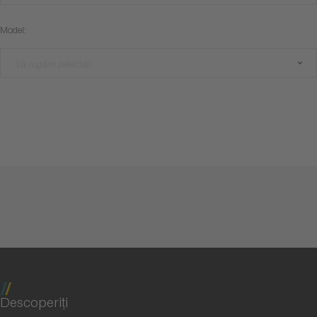
Model:
Vă rugăm selectați
Descoperiţi