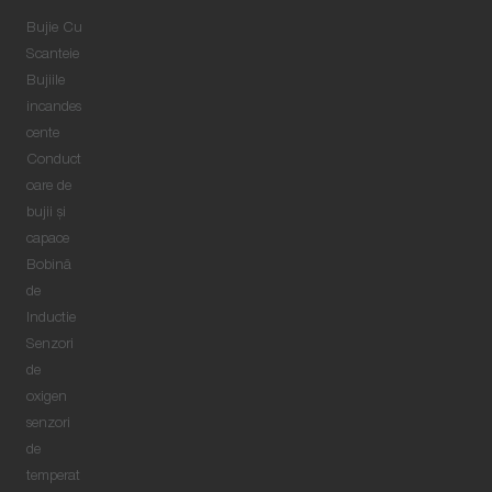
Bujie Cu
Scanteie
Bujiile
incandes
cente
Conduct
oare de
bujii şi
capace
Bobină
de
Inductie
Senzori
de
oxigen
senzori
de
temperat