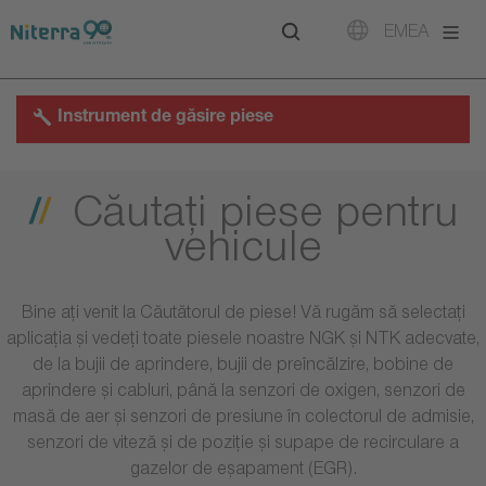
Direct
Direct
Direct
EMEA
to
to
to
main
main
footer
navigation
content
Instrument de găsire piese
Căutaţi piese pentru
vehicule
Bine ați venit la Căutătorul de piese! Vă rugăm să selectați
aplicația și vedeți toate piesele noastre NGK și NTK adecvate,
de la bujii de aprindere, bujii de preîncălzire, bobine de
aprindere și cabluri, până la senzori de oxigen, senzori de
masă de aer și senzori de presiune în colectorul de admisie,
senzori de viteză și de poziție și supape de recirculare a
gazelor de eșapament (EGR).