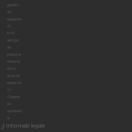
gazelor
de
eșapame
nt
NTK
senzori
de
presiune
diferenți
ală și
gaze de
eșapame
nt
Clapete
de
acceleraț
ie
Informaţii legale