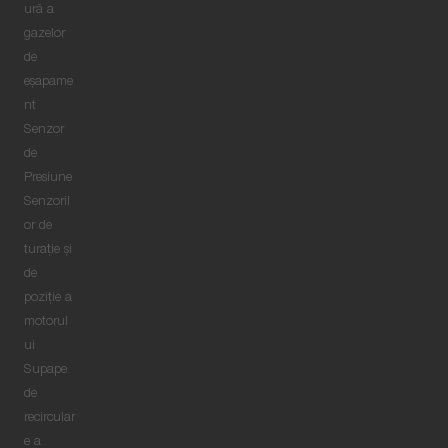
ură a
gazelor
de
eşapame
nt
Senzor
de
Presiune
Senzoril
or de
turație și
de
poziție a
motorul
ui
Supape
de
recircular
e a