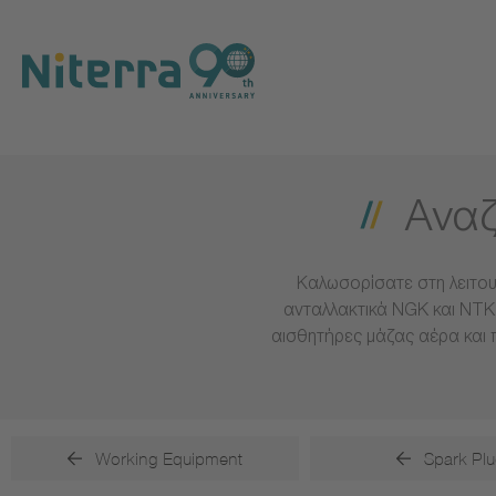
Direct
Direct
Direct
to
to
to
main
main
footer
navigation
content
Αναζ
Καλωσορίσατε στη λειτου
ανταλλακτικά NGK και NTK 
αισθητήρες μάζας αέρα και 
Working Equipment
Spark Plu