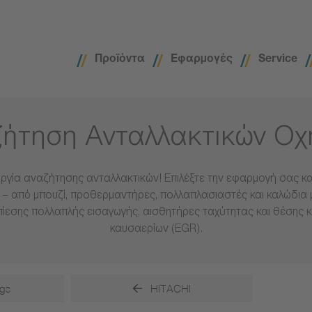
Προϊόντα
Εφαρμογές
Service
ήτηση Ανταλλακτικών Ο
ργία αναζήτησης ανταλλακτικών! Επιλέξτε την εφαρμογή σας και
– από μπουζί, προθερμαντήρες, πολλαπλασιαστές και καλώδια 
πίεσης πολλαπλής εισαγωγής, αισθητήρες ταχύτητας και θέσης 
καυσαερίων (EGR).
gs
HITACHI