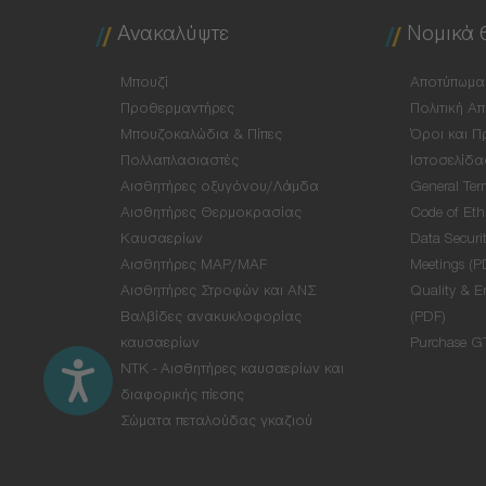
Ανακαλύψτε
Νομικά 
Μπουζί
Αποτύπωμα
Προθερμαντήρες
Πολιτική Α
Μπουζοκαλώδια & Πίπες
Όροι και Π
Πολλαπλασιαστές
Ιστοσελίδα
Αισθητήρες οξυγόνου/Λάμδα
General Ter
Αισθητήρες Θερμοκρασίας
Code of Eth
Καυσαερίων
Data Securit
Αισθητήρες MAP/MAF
Meetings (P
Αισθητήρες Στροφών και ΑΝΣ
Quality & E
Βαλβίδες ανακυκλοφορίας
(PDF)
καυσαερίων
Purchase G
NTK - Αισθητήρες καυσαερίων και
διαφορικής πίεσης
Σώματα πεταλούδας γκαζιού