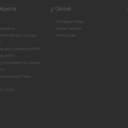
θέματα
Global
Company Profile
πορρήτου
Global Network
ροϋποθέσεις Χρήσης
Venture Lab
ς
ms and Conditions (PDF)
ics (PDF)
y Information for Online
DF)
nvironmental Policy
TC (PDF)