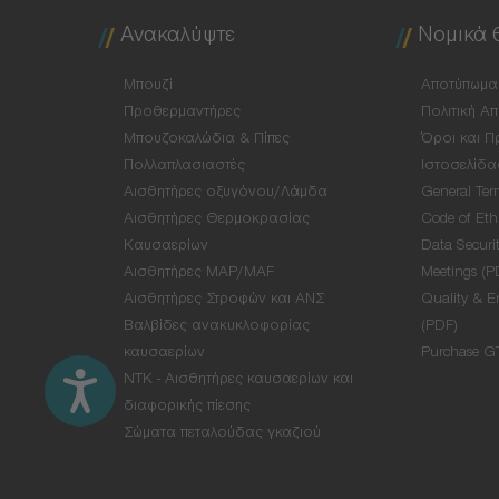
Ανακαλύψτε
Νομικά 
Μπουζί
Αποτύπωμα
Προθερμαντήρες
Πολιτική Α
Μπουζοκαλώδια & Πίπες
Όροι και Π
Πολλαπλασιαστές
Ιστοσελίδα
Αισθητήρες οξυγόνου/Λάμδα
General Ter
Αισθητήρες Θερμοκρασίας
Code of Eth
Καυσαερίων
Data Securit
Αισθητήρες MAP/MAF
Meetings (P
Αισθητήρες Στροφών και ΑΝΣ
Quality & E
Βαλβίδες ανακυκλοφορίας
(PDF)
καυσαερίων
Purchase G
NTK - Αισθητήρες καυσαερίων και
διαφορικής πίεσης
Σώματα πεταλούδας γκαζιού