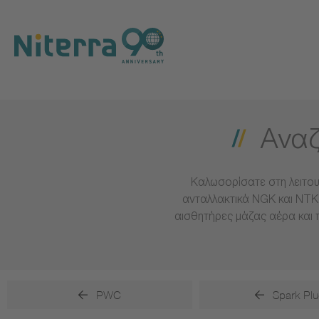
Direct
Direct
Direct
to
to
to
main
main
footer
navigation
content
Αναζ
Καλωσορίσατε στη λειτου
ανταλλακτικά NGK και NTK 
αισθητήρες μάζας αέρα και 
PWC
Spark Plu