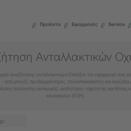
Προϊόντα
Εφαρμογές
Service
ήτηση Ανταλλακτικών Ο
ργία αναζήτησης ανταλλακτικών! Επιλέξτε την εφαρμογή σας και
– από μπουζί, προθερμαντήρες, πολλαπλασιαστές και καλώδια 
πίεσης πολλαπλής εισαγωγής, αισθητήρες ταχύτητας και θέσης 
καυσαερίων (EGR).
gs