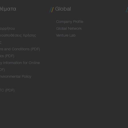
θέματα
Global
Company Profile
πορρήτου
Global Network
ροϋποθέσεις Χρήσης
Venture Lab
ς
ms and Conditions (PDF)
ics (PDF)
y Information for Online
DF)
nvironmental Policy
TC (PDF)