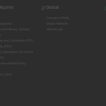
θέματα
Global
Company Profile
πορρήτου
Global Network
ροϋποθέσεις Χρήσης
Venture Lab
ς
ms and Conditions (PDF)
ics (PDF)
y Information for Online
DF)
nvironmental Policy
TC (PDF)