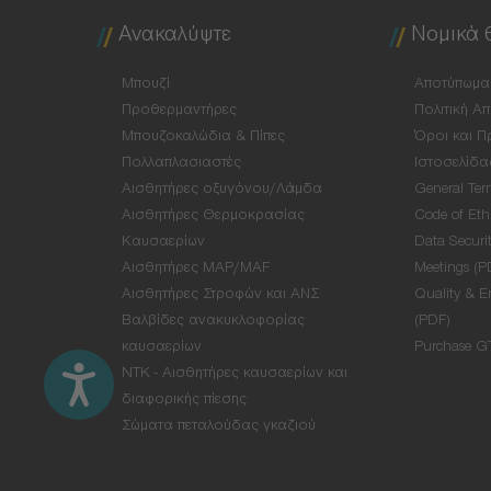
Ανακαλύψτε
Νομικά 
Μπουζί
Αποτύπωμα
Προθερμαντήρες
Πολιτική Α
Μπουζοκαλώδια & Πίπες
Όροι και Π
Πολλαπλασιαστές
Ιστοσελίδα
Αισθητήρες οξυγόνου/Λάμδα
General Ter
Αισθητήρες Θερμοκρασίας
Code of Eth
Καυσαερίων
Data Securit
Αισθητήρες MAP/MAF
Meetings (P
Αισθητήρες Στροφών και ΑΝΣ
Quality & E
Βαλβίδες ανακυκλοφορίας
(PDF)
καυσαερίων
Purchase G
NTK - Αισθητήρες καυσαερίων και
διαφορικής πίεσης
Σώματα πεταλούδας γκαζιού