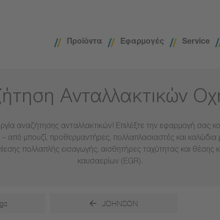
Προϊόντα
Εφαρμογές
Service
ήτηση Ανταλλακτικών Ο
ργία αναζήτησης ανταλλακτικών! Επιλέξτε την εφαρμογή σας και
– από μπουζί, προθερμαντήρες, πολλαπλασιαστές και καλώδια 
πίεσης πολλαπλής εισαγωγής, αισθητήρες ταχύτητας και θέσης 
καυσαερίων (EGR).
gs
JOHNSON