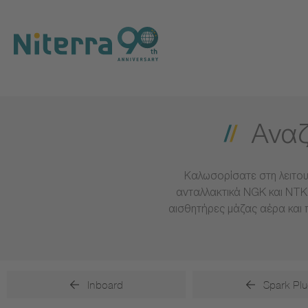
Direct
Direct
Direct
to
to
to
main
main
footer
navigation
content
Αναζ
Καλωσορίσατε στη λειτου
ανταλλακτικά NGK και NTK 
αισθητήρες μάζας αέρα και 
Inboard
Spark Plu