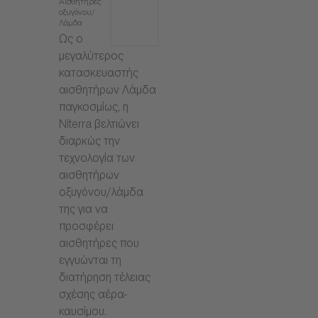
Αισθητήρες
οξυγόνου/
Λάμδα
Ως ο
μεγαλύτερος
κατασκευαστής
αισθητήρων Λάμδα
παγκοσμίως, η
Niterra βελτιώνει
διαρκώς την
τεχνολογία των
αισθητήρων
οξυγόνου/λάμδα
της για να
προσφέρει
αισθητήρες που
εγγυώνται τη
διατήρηση τέλειας
σχέσης αέρα-
καυσίμου.