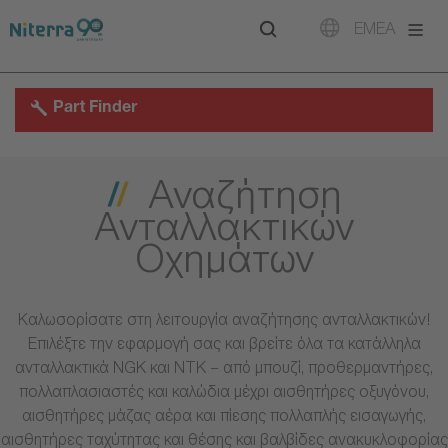
Direct
Direct
Direct
EMEA
to
to
to
main
main
footer
navigation
content
Part Finder
Αναζήτηση
Ανταλλακτικών
Οχημάτων
Καλωσορίσατε στη λειτουργία αναζήτησης ανταλλακτικών!
Επιλέξτε την εφαρμογή σας και βρείτε όλα τα κατάλληλα
ανταλλακτικά NGK και NTK – από μπουζί, προθερμαντήρες,
πολλαπλασιαστές και καλώδια μέχρι αισθητήρες οξυγόνου,
αισθητήρες μάζας αέρα και πίεσης πολλαπλής εισαγωγής,
αισθητήρες ταχύτητας και θέσης και βαλβίδες ανακυκλοφορίας