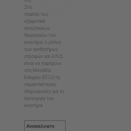
ΑΝΣ
Στο
πλαίσιο των
εξαιρετικά
πολύπλοκων
διεργασιών του
κινητήρα, ο ρόλος
των αισθητήρων
στροφών και Α.Ν.Σ.
είναι να παρέχουν
στη Μονάδα
Ελέγχου (ECU) τις
σημαντικότερες
πληροφορίες για τη
λειτουργία του
κινητήρα.
Ανακαλύψτε