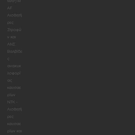
MAP/M
AF
Αισθητή
ρες
Στροφώ
ν και
ΑΝΣ
Βαλβίδε
ς
ανακυκ
λοφορί
ας
καυσαε
ρίων
NTK -
Αισθητή
ρες
καυσαε
ρίων και