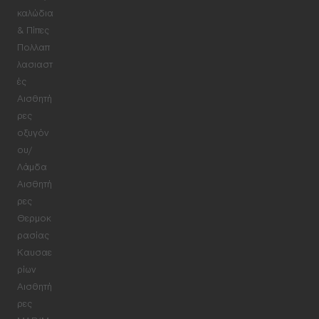
καλώδια
& Πίπες
Πολλαπ
λασιαστ
ές
Αισθητή
ρες
οξυγόν
ου/
Λάμδα
Αισθητή
ρες
Θερμοκ
ρασίας
Καυσαε
ρίων
Αισθητή
ρες