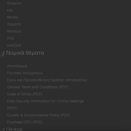
διαφορι
κής
πίεσης
Σώματα
πεταλού
δας
γκαζιού
Νομικά θέματα
Αποτύπωμα
Πολιτική Απορρήτου
Όροι και Προϋποθέσεις Χρήσης Ιστοσελίδας
General Terms and Conditions (PDF)
Code of Ethics (PDF)
Data Security Information for Online Meetings
(PDF)
Quality & Environmental Policy (PDF)
Purchase GTC (PDF)
Global