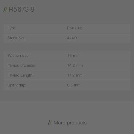
R5673-8
Type:
R5673-8
Stock No.:
4140
Wrench size:
16 mm
Thread diameter:
14,0 mm
Thread Length:
11,2 mm
Spark gap:
0,5 mm
More products