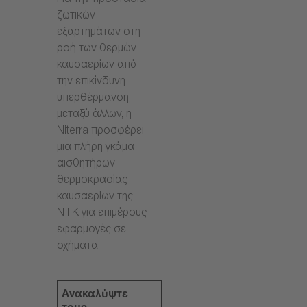
Για την προστασία
ζωτικών
εξαρτημάτων στη
ροή των θερμών
καυσαερίων από
την επικίνδυνη
υπερθέρμανση,
μεταξύ άλλων, η
Niterra προσφέρει
μια πλήρη γκάμα
αισθητήρων
θερμοκρασίας
καυσαερίων της
NTK για επιμέρους
εφαρμογές σε
οχήματα.
Ανακαλύψτε