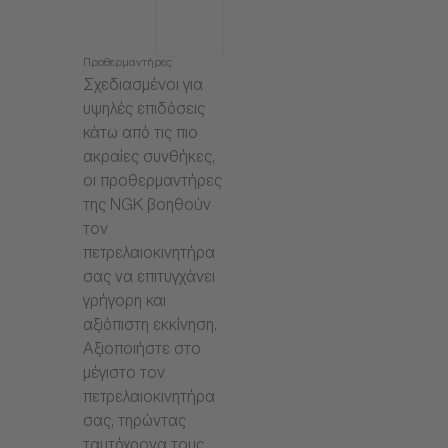
Προθερμαντήρες
Σχεδιασμένοι για
υψηλές επιδόσεις
κάτω από τις πιο
ακραίες συνθήκες,
οι προθερμαντήρες
της NGK βοηθούν
τον
πετρελαιοκινητήρα
σας να επιτυγχάνει
γρήγορη και
αξιόπιστη εκκίνηση.
Αξιοποιήστε στο
μέγιστο τον
πετρελαιοκινητήρα
σας, τηρώντας
ταυτόχρονα τους