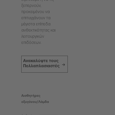
εξοπλισμό ή να τις
ξεπερνούν,
προκειμένου να
επιτυγχάνουν τα
μέγιστα επίπεδα
ανθεκτικότητας και
λειτουργικών
επιδόσεων.
Ανακαλύψτε τους
Πολλαπλασιαστές
Αισθητήρες
οξυγόνου/Λάμδα