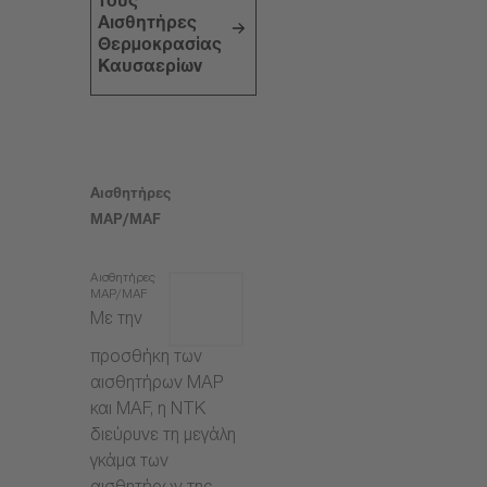
τους
Αισθητήρες
Θερμοκρασίας
Καυσαερίων
Αισθητήρες
MAP/MAF
Αισθητήρες
MAP/MAF
Με την
προσθήκη των
αισθητήρων MAP
και MAF, η NTK
διεύρυνε τη μεγάλη
γκάμα των