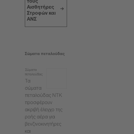
τους
Αισθητήρες
Στροφών και
ΑΝΣ
Σώματα πεταλούδας
Σώματα
πεταλούδας
Τα
σώματα
πεταλούδας NTK
προσφέρουν
ακριβή έλεγχο της
ροής αέρα για
βενζινοκινητήρες
και