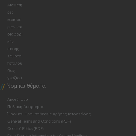
Αισθητή
ρες
καυσαε
ρίων και
διαφορι
κής
πίεσης
Σώματα
πεταλού
δας
γκαζιού
Νομικά θέματα
Αποτύπωμα
Πολιτική Απορρήτου
Όροι και Προϋποθέσεις Χρήσης Ιστοσελίδας
General Terms and Conditions (PDF)
Code of Ethics (PDF)