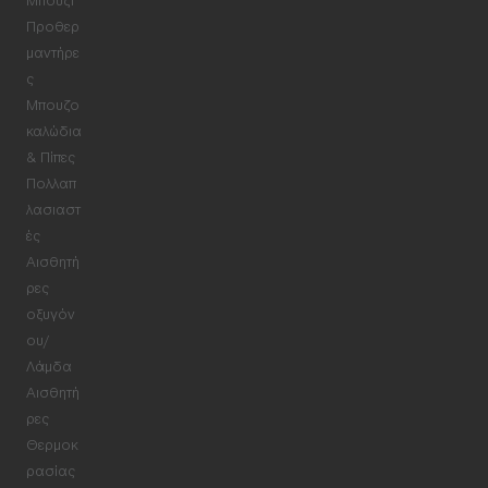
Μπουζί
Προθερ
μαντήρε
ς
Μπουζο
καλώδια
& Πίπες
Πολλαπ
λασιαστ
ές
Αισθητή
ρες
οξυγόν
ου/
Λάμδα
Αισθητή
ρες
Θερμοκ
ρασίας