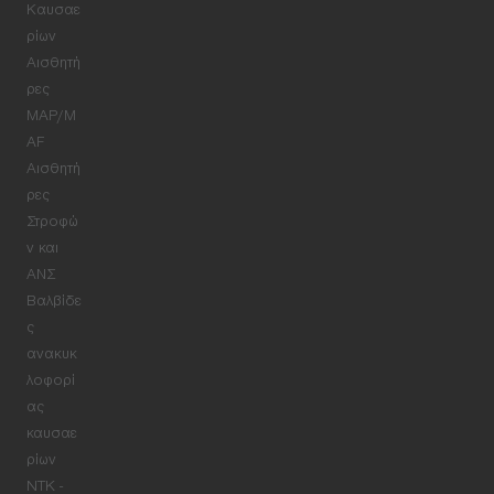
Καυσαε
ρίων
Αισθητή
ρες
MAP/M
AF
Αισθητή
ρες
Στροφώ
ν και
ΑΝΣ
Βαλβίδε
ς
ανακυκ
λοφορί
ας
καυσαε
ρίων
NTK -