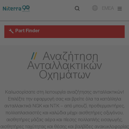
Direct
Direct
Direct
EMEA
to
to
to
main
main
footer
navigation
content
Part Finder
Αναζήτηση
Ανταλλακτικών
Οχημάτων
Καλωσορίσατε στη λειτουργία αναζήτησης ανταλλακτικών!
Επιλέξτε την εφαρμογή σας και βρείτε όλα τα κατάλληλα
ανταλλακτικά NGK και NTK – από μπουζί, προθερμαντήρες,
πολλαπλασιαστές και καλώδια μέχρι αισθητήρες οξυγόνου,
αισθητήρες μάζας αέρα και πίεσης πολλαπλής εισαγωγής,
αισθητήρες ταχύτητας και θέσης και βαλβίδες ανακυκλοφορίας