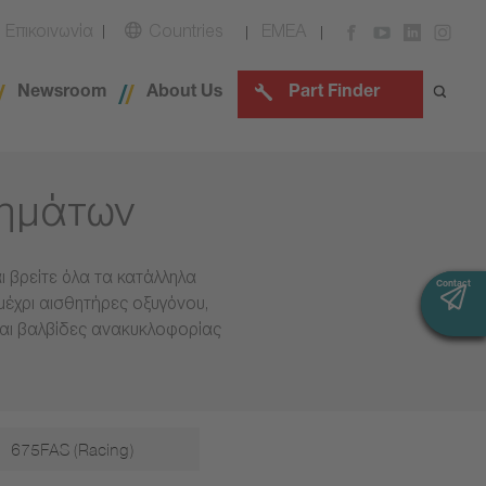
Επικοινωνία
Countries
EMEA
Newsroom
About Us
Part Finder
χημάτων
 βρείτε όλα τα κατάλληλα
Contact
Contact
μέχρι αισθητήρες οξυγόνου,
και βαλβίδες ανακυκλοφορίας
675FAS (Racing)