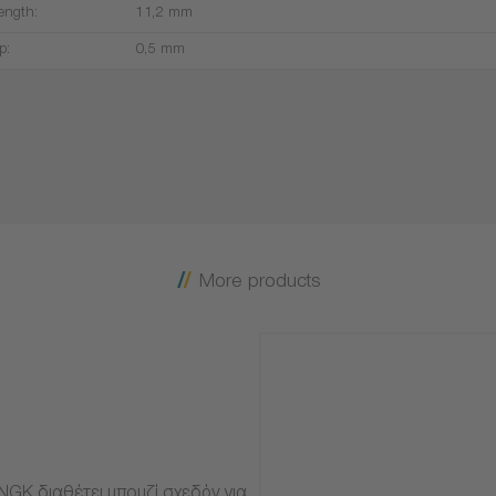
ength:
11,2 mm
p:
0,5 mm
More products
NGK διαθέτει μπουζί σχεδόν για