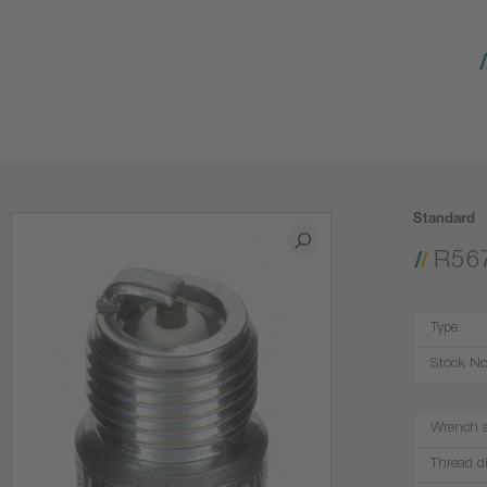
Standard
R56
Type:
Stock No
Wrench s
Thread d