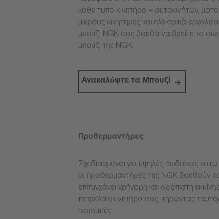
κάθε τύπο κινητήρα – αυτοκινήτων, μοτ
μικρούς κινητήρες και ηλεκτρικά εργαλεί
μπουζί NGK σας βοηθά να βρείτε το σω
μπουζί της NGK.
Ανακαλύψτε τα Μπουζί
Προθερμαντήρες
Σχεδιασμένοι για υψηλές επιδόσεις κάτω 
οι προθερμαντήρες της NGK βοηθούν το
επιτυγχάνει γρήγορη και αξιόπιστη εκκίνη
πετρελαιοκινητήρα σας, τηρώντας ταυτόχ
εκπομπές.