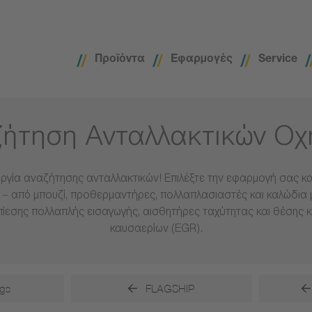
Προϊόντα
Εφαρμογές
Service
ήτηση Ανταλλακτικών Ο
ργία αναζήτησης ανταλλακτικών! Επιλέξτε την εφαρμογή σας και
– από μπουζί, προθερμαντήρες, πολλαπλασιαστές και καλώδια 
πίεσης πολλαπλής εισαγωγής, αισθητήρες ταχύτητας και θέσης 
καυσαερίων (EGR).
gs
FLAGSHIP