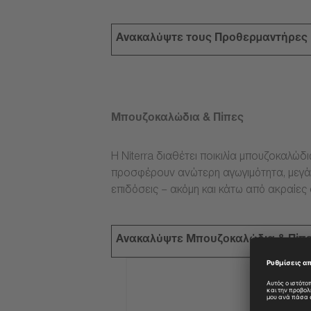
Ανακαλύψτε τους Προθερμαντήρες
Μπουζοκαλώδια & Πίπες
Η Niterra διαθέτει ποικιλία μπουζοκαλώδ
προσφέρουν ανώτερη αγωγιμότητα, μεγάλ
επιδόσεις – ακόμη και κάτω από ακραίες
Ανακαλύψτε Μπουζοκαλώδια & Πίπ