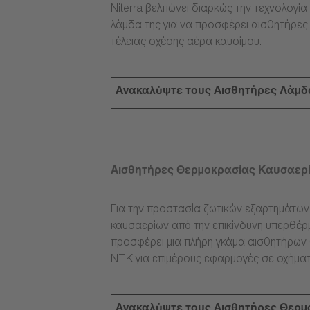
Niterra βελτιώνει διαρκώς την τεχνολογ
λάμδα της για να προσφέρει αισθητήρες
τέλειας σχέσης αέρα-καυσίμου.
Ανακαλύψτε τους Αισθητήρες Λάμδ
Αισθητήρες Θερμοκρασίας Καυσαερ
Για την προστασία ζωτικών εξαρτημάτω
καυσαερίων από την επικίνδυνη υπερθέρμ
προσφέρει μια πλήρη γκάμα αισθητήρων
NTK για επιμέρους εφαρμογές σε οχήματ
Ανακαλύψτε τους Αισθητήρες Θερμ