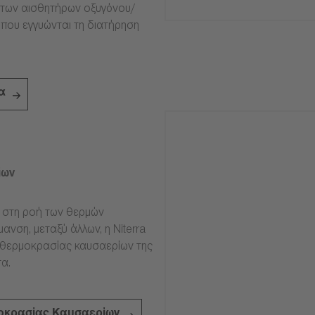
ία των αισθητήρων οξυγόνου/
 που εγγυώνται τη διατήρηση
α
ίων
ν στη ροή των θερμών
ανση, μεταξύ άλλων, η Niterra
 θερμοκρασίας καυσαερίων της
α.
οκρασίας Καυσαερίων