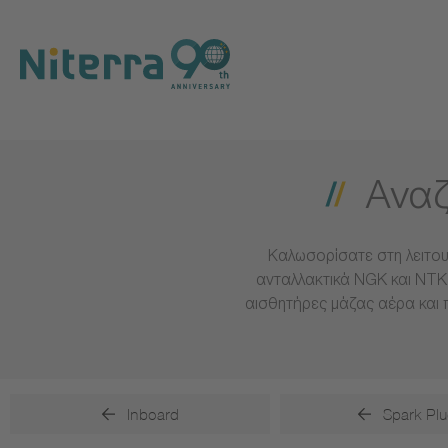
Direct
Direct
Direct
to
to
to
main
main
footer
navigation
content
Αναζ
Καλωσορίσατε στη λειτου
ανταλλακτικά NGK και NTK 
αισθητήρες μάζας αέρα και 
Inboard
Spark Plu