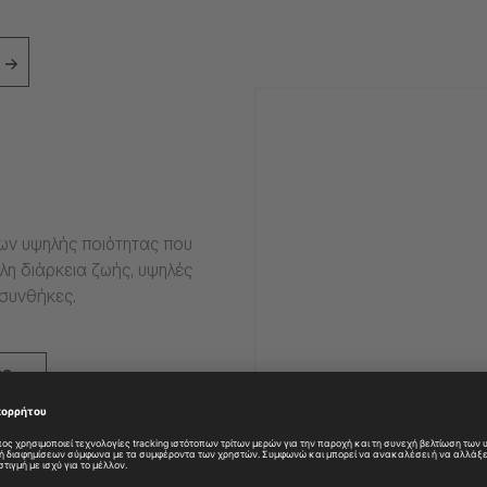
ιων υψηλής ποιότητας που
η διάρκεια ζωής, υψηλές
 συνθήκες.
ες