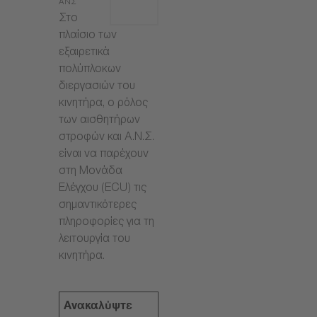
ΑΝΣ
Στο
πλαίσιο των
εξαιρετικά
πολύπλοκων
διεργασιών του
κινητήρα, ο ρόλος
των αισθητήρων
στροφών και Α.Ν.Σ.
είναι να παρέχουν
στη Μονάδα
Ελέγχου (ECU) τις
σημαντικότερες
πληροφορίες για τη
λειτουργία του
κινητήρα.
Ανακαλύψτε