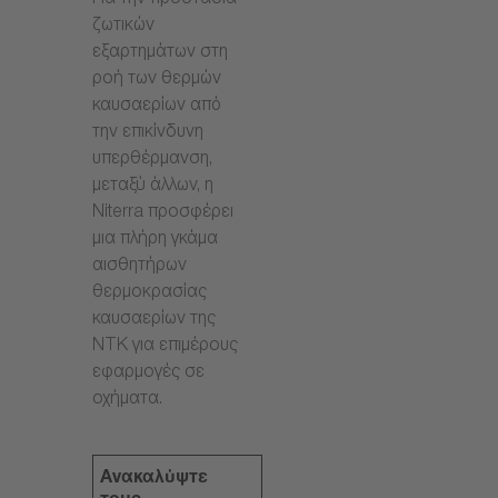
Για την προστασία
ζωτικών
εξαρτημάτων στη
ροή των θερμών
καυσαερίων από
την επικίνδυνη
υπερθέρμανση,
μεταξύ άλλων, η
Niterra προσφέρει
μια πλήρη γκάμα
αισθητήρων
θερμοκρασίας
καυσαερίων της
NTK για επιμέρους
εφαρμογές σε
οχήματα.
Ανακαλύψτε