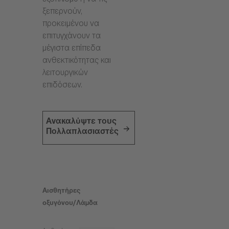
εξοπλισμό ή να τις
ξεπερνούν,
προκειμένου να
επιτυγχάνουν τα
μέγιστα επίπεδα
ανθεκτικότητας και
λειτουργικών
επιδόσεων.
Ανακαλύψτε τους
Πολλαπλασιαστές
Αισθητήρες
οξυγόνου/Λάμδα