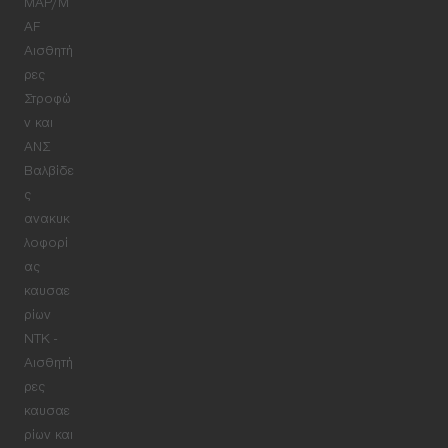
MAP/M
AF
Αισθητή
ρες
Στροφώ
ν και
ΑΝΣ
Βαλβίδε
ς
ανακυκ
λοφορί
ας
καυσαε
ρίων
NTK -
Αισθητή
ρες
καυσαε
ρίων και