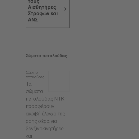
τους
Αισθητήρες
Στροφών και
ΑΝΣ
Σώματα πεταλούδας
Σώματα
πεταλούδας
Τα
σώματα
πεταλούδας NTK
προσφέρουν
ακριβή έλεγχο της
ροής αέρα για
βενζινοκινητήρες
και