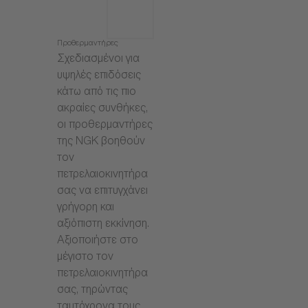
Προθερμαντήρες
Σχεδιασμένοι για
υψηλές επιδόσεις
κάτω από τις πιο
ακραίες συνθήκες,
οι προθερμαντήρες
της NGK βοηθούν
τον
πετρελαιοκινητήρα
σας να επιτυγχάνει
γρήγορη και
αξιόπιστη εκκίνηση.
Αξιοποιήστε στο
μέγιστο τον
πετρελαιοκινητήρα
σας, τηρώντας
ταυτόχρονα τους