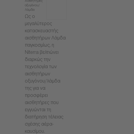
Αισθητήρες
οξυγόνου/
Λάμδα
Ως ο
μεγαλύτερος
κατασκευαστής
αισθητήρων Λάμδα
παγκοσμίως, η
Niterra βελτιώνει
διαρκώς την
τεχνολογία των
αισθητήρων
οξυγόνου/λάμδα
της για να
προσφέρει
αισθητήρες που
εγγυώνται τη
διατήρηση τέλειας
σχέσης αέρα-
καυσίμου.