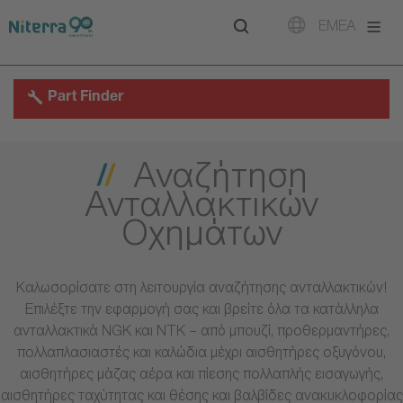
Direct
Direct
Direct
EMEA
to
to
to
main
main
footer
navigation
content
Part Finder
Αναζήτηση
Ανταλλακτικών
Οχημάτων
Καλωσορίσατε στη λειτουργία αναζήτησης ανταλλακτικών!
Επιλέξτε την εφαρμογή σας και βρείτε όλα τα κατάλληλα
ανταλλακτικά NGK και NTK – από μπουζί, προθερμαντήρες,
πολλαπλασιαστές και καλώδια μέχρι αισθητήρες οξυγόνου,
αισθητήρες μάζας αέρα και πίεσης πολλαπλής εισαγωγής,
αισθητήρες ταχύτητας και θέσης και βαλβίδες ανακυκλοφορίας