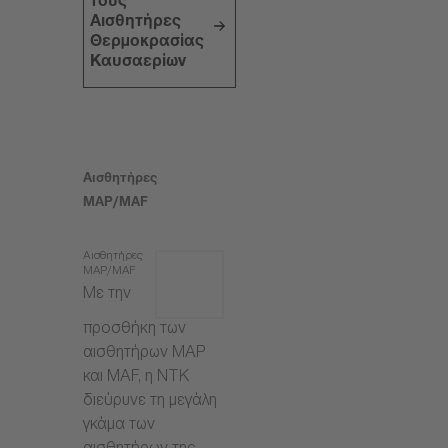
τους
Αισθητήρες
Θερμοκρασίας
Καυσαερίων
Αισθητήρες
MAP/MAF
Αισθητήρες
MAP/MAF
Με την
προσθήκη των
αισθητήρων MAP
και MAF, η NTK
διεύρυνε τη μεγάλη
γκάμα των