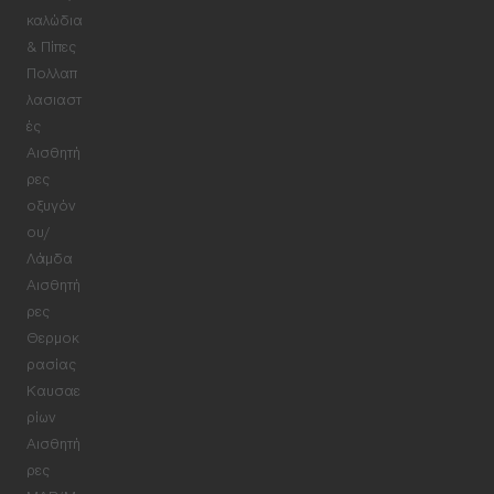
καλώδια
& Πίπες
Πολλαπ
λασιαστ
ές
Αισθητή
ρες
οξυγόν
ου/
Λάμδα
Αισθητή
ρες
Θερμοκ
ρασίας
Καυσαε
ρίων
Αισθητή
ρες