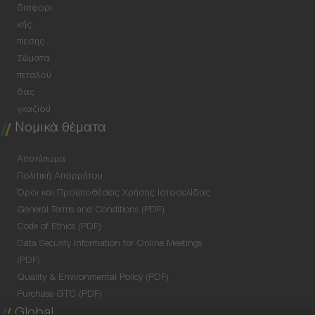
διαφορι
κής
πίεσης
Σώματα
πεταλού
δας
γκαζιού
Νομικά θέματα
Αποτύπωμα
Πολιτική Απορρήτου
Όροι και Προϋποθέσεις Χρήσης Ιστοσελίδας
General Terms and Conditions (PDF)
Code of Ethics (PDF)
Data Security Information for Online Meetings
(PDF)
Quality & Environmental Policy (PDF)
Purchase GTC (PDF)
Global