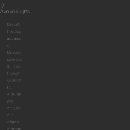
Ανακαλύψτε
Μπουζί
Προθερ
μαντήρε
ς
Μπουζο
καλώδια
& Πίπες
Πολλαπ
λασιαστ
ές
Αισθητή
ρες
οξυγόν
ου/
Λάμδα
Αισθητή