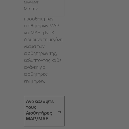
MAP/MAF
Με την
προσθήκη των
αισθητήρων MAP
και MAF, η NTK
διεύρυνε τη μεγάλη
γκάμα των
αισθητήρων της,
καλύπτοντας κάθε
ανάγκη για
αισθητήρες
κινητήρων.
Ανακαλύψτε
τους
Αισθητήρες
MAP/MAF