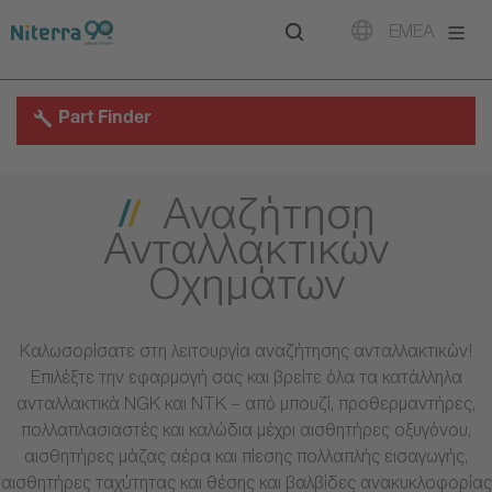
Direct
Direct
Direct
EMEA
to
to
to
main
main
footer
navigation
content
Part Finder
Αναζήτηση
Ανταλλακτικών
Οχημάτων
Καλωσορίσατε στη λειτουργία αναζήτησης ανταλλακτικών!
Επιλέξτε την εφαρμογή σας και βρείτε όλα τα κατάλληλα
ανταλλακτικά NGK και NTK – από μπουζί, προθερμαντήρες,
πολλαπλασιαστές και καλώδια μέχρι αισθητήρες οξυγόνου,
αισθητήρες μάζας αέρα και πίεσης πολλαπλής εισαγωγής,
αισθητήρες ταχύτητας και θέσης και βαλβίδες ανακυκλοφορίας