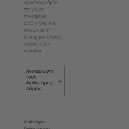
οξυγόνου/λάμδα
της για να
προσφέρει
αισθητήρες που
εγγυώνται τη
διατήρηση τέλειας
σχέσης αέρα-
καυσίμου.
Ανακαλύψτε
τους
Αισθητήρες
Λάμδα
Αισθητήρες