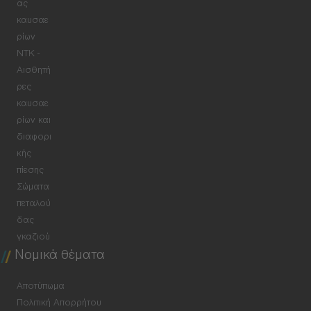
ας
καυσαε
ρίων
NTK -
Αισθητή
ρες
καυσαε
ρίων και
διαφορι
κής
πίεσης
Σώματα
πεταλού
δας
γκαζιού
Νομικά θέματα
Αποτύπωμα
Πολιτική Απορρήτου