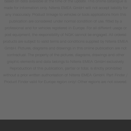
based on data available at the time of the update. This online catalogue is
made for information only. Niterra EMEA GmbH will not accept liability for
any inaccuracy. Product linkage to vehicles or tools applications from this
publication are considered under normal condition of use, fitted by a
professional and for vehicles registered in Europe. For all different usage or
post equipment, the responsibility of NGK cannot be engaged. All ordered
products are subject to valid terms and conditions supplied by Niterra EMEA
GmbH. Pictures, diagrams and drawings in this online publication are not
contractual. The property of the pictures, diagrams, drawings and other
graphic elements and data belongs to Niterra EMEA GmbH exclusively.
Reproduction of this publication, partial or total, is strictly prohibited
without a prior written authorisation of Niterra EMEA GmbH. Part Finder /
Product Finder valid for Europe region only! Other regions are not covered.