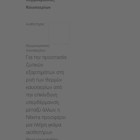
Θερμοκρασίας
Καυσαερίων
Αισθητήρες
Θερμοκρασίας
Καυσαερίων
Για την προστασία
ζωτικών
εξαρτημάτων στη
ροή των θερμών
καυσαερίων από
την επικίνδυνη
υπερθέρμανση,
μεταξύ άλλων, η
Niterra προσφέρει
μια πλήρη γκάμα
αισθητήρων