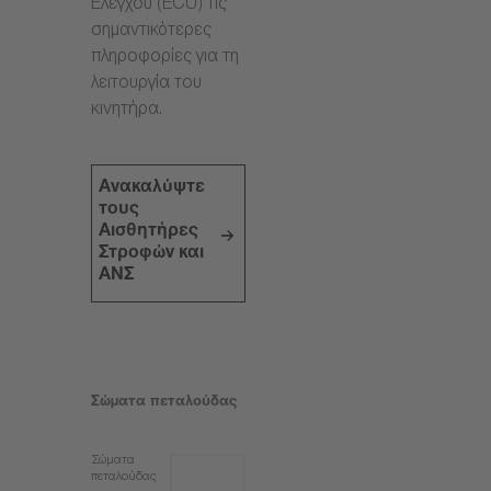
Ελέγχου (ECU) τις
σημαντικότερες
πληροφορίες για τη
λειτουργία του
κινητήρα.
Ανακαλύψτε
τους
Αισθητήρες
Στροφών και
ΑΝΣ
Σώματα πεταλούδας
Σώματα
πεταλούδας