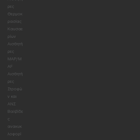
ρες
Θερμοκ
ρασίας
Καυσαε
ρίων
Αισθητή
ρες
MAP/M
AF
Αισθητή
ρες
Στροφώ
ν και
ΑΝΣ
Βαλβίδε
ς
ανακυκ
λοφορί