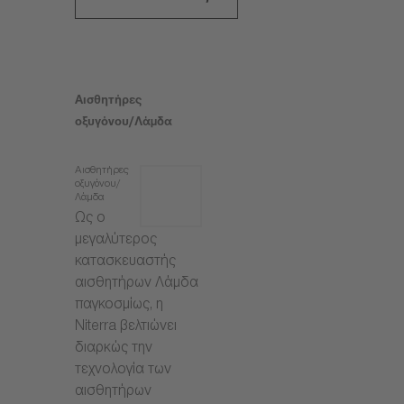
Αισθητήρες
οξυγόνου/Λάμδα
Αισθητήρες
οξυγόνου/
Λάμδα
Ως ο
μεγαλύτερος
κατασκευαστής
αισθητήρων Λάμδα
παγκοσμίως, η
Niterra βελτιώνει
διαρκώς την
τεχνολογία των
αισθητήρων