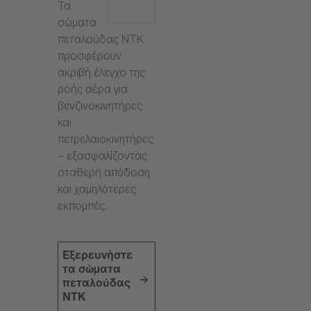
Τα
σώματα
πεταλούδας NTK
προσφέρουν
ακριβή έλεγχο της
ροής αέρα για
βενζινοκινητήρες
και
πετρελαιοκινητήρες
– εξασφαλίζοντας
σταθερή απόδοση
και χαμηλότερες
εκπομπές.
Εξερευνήστε
τα σώματα
πεταλούδας
NTK