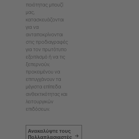
ποιότητας μπουζί
μας,
κατασκευάζονται
για να
ανταποκρίνονται
στις προδιαγραφές
για τον πρωτότυπο
εξοπλισμό ή να τις
ξεπερνούν,
προκειμένου να
επιτυγχάνουν τα
μέγιστα επίπεδα
ανθεκτικότητας και
λειτουργικών
επιδόσεων.
Ανακαλύψτε τους
Πολλαπλασιαστές