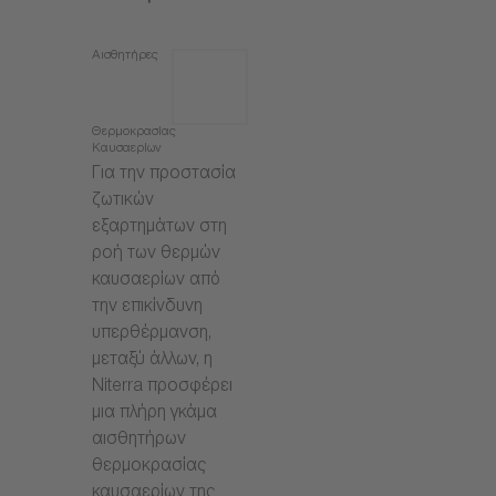
Αισθητήρες
Θερμοκρασίας
Καυσαερίων
Για την προστασία
ζωτικών
εξαρτημάτων στη
ροή των θερμών
καυσαερίων από
την επικίνδυνη
υπερθέρμανση,
μεταξύ άλλων, η
Niterra προσφέρει
μια πλήρη γκάμα
αισθητήρων
θερμοκρασίας
καυσαερίων της