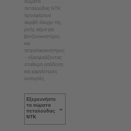
σώματα
πεταλούδας NTK
προσφέρουν
ακριβή έλεγχο της
ροής αέρα για
βενζινοκινητήρες
και
πετρελαιοκινητήρες
– εξασφαλίζοντας
σταθερή απόδοση
και χαμηλότερες
εκπομπές.
Εξερευνήστε
τα σώματα
πεταλούδας
NTK