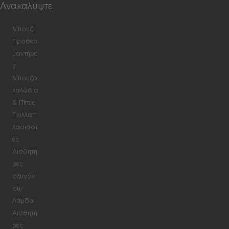
Ανακαλύψτε
Μπουζί
Προθερ
μαντήρε
ς
Μπουζο
καλώδια
& Πίπες
Πολλαπ
λασιαστ
ές
Αισθητή
ρες
οξυγόν
ου/
Λάμδα
Αισθητή
ρες