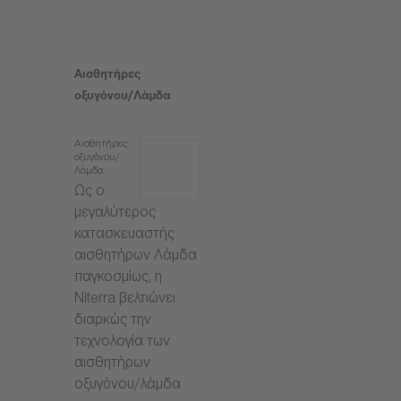
Αισθητήρες
οξυγόνου/Λάμδα
Αισθητήρες
οξυγόνου/
Λάμδα
Ως ο
μεγαλύτερος
κατασκευαστής
αισθητήρων Λάμδα
παγκοσμίως, η
Niterra βελτιώνει
διαρκώς την
τεχνολογία των
αισθητήρων
οξυγόνου/λάμδα