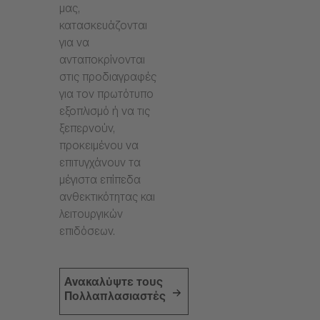
μας,
κατασκευάζονται
για να
ανταποκρίνονται
στις προδιαγραφές
για τον πρωτότυπο
εξοπλισμό ή να τις
ξεπερνούν,
προκειμένου να
επιτυγχάνουν τα
μέγιστα επίπεδα
ανθεκτικότητας και
λειτουργικών
επιδόσεων.
Ανακαλύψτε τους
Πολλαπλασιαστές