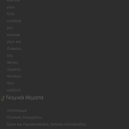
καυσαε
ρίων
NTK -
Αισθητή
ρες
καυσαε
ρίων και
διαφορι
κής
πίεσης
Σώματα
πεταλού
δας
γκαζιού
Νομικά θέματα
Αποτύπωμα
Πολιτική Απορρήτου
Όροι και Προϋποθέσεις Χρήσης Ιστοσελίδας