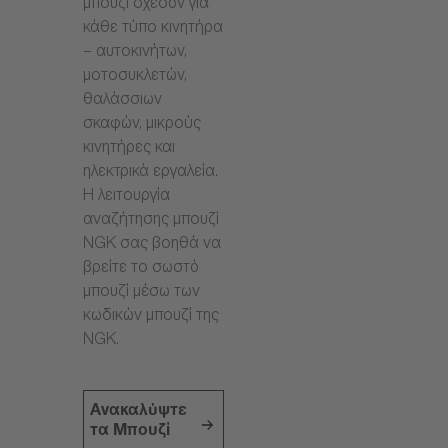
μπουζί σχεδόν για
κάθε τύπο κινητήρα
– αυτοκινήτων,
μοτοσυκλετών,
θαλάσσιων
σκαφών, μικρούς
κινητήρες και
ηλεκτρικά εργαλεία.
Η λειτουργία
αναζήτησης μπουζί
NGK σας βοηθά να
βρείτε το σωστό
μπουζί μέσω των
κωδικών μπουζί της
NGK.
Ανακαλύψτε
τα Μπουζί