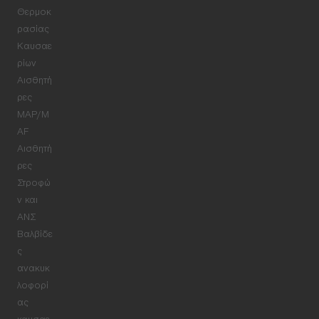
Θερμοκ
ρασίας
Καυσαε
ρίων
Αισθητή
ρες
MAP/M
AF
Αισθητή
ρες
Στροφώ
ν και
ΑΝΣ
Βαλβίδε
ς
ανακυκ
λοφορί
ας