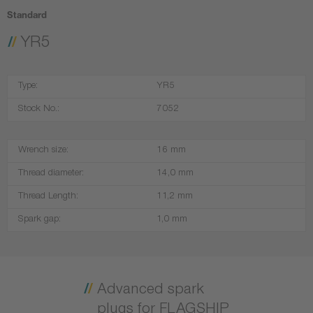
Standard
YR5
Type:
YR5
Stock No.:
7052
Wrench size:
16 mm
Thread diameter:
14,0 mm
Thread Length:
11,2 mm
Spark gap:
1,0 mm
Advanced spark
plugs for FLAGSHIP