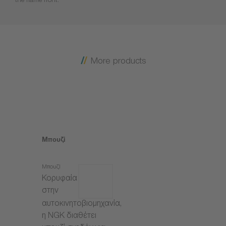
the flame front.
More products
Μπουζί
Μπουζί
Κορυφαία
στην
αυτοκινητοβιομηχανία,
η NGK διαθέτει