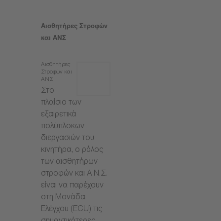
Αισθητήρες Στροφών
και ΑΝΣ
Αισθητήρες
Στροφών και
ΑΝΣ
Στο
πλαίσιο των
εξαιρετικά
πολύπλοκων
διεργασιών του
κινητήρα, ο ρόλος
των αισθητήρων
στροφών και Α.Ν.Σ.
είναι να παρέχουν
στη Μονάδα
Ελέγχου (ECU) τις