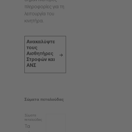
σημαντικότερες
πληροφορίες για τη
λειτουργία του
κινητήρα.
Ανακαλύψτε
τους
Αισθητήρες
Στροφών και
ΑΝΣ
Σώματα πεταλούδας
Σώματα
πεταλούδας
Τα