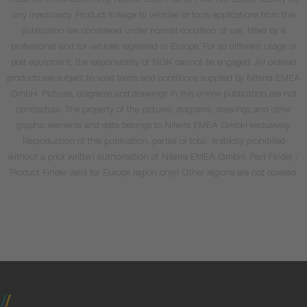
made for information only. Niterra EMEA GmbH will not accept liability for
any inaccuracy. Product linkage to vehicles or tools applications from this
publication are considered under normal condition of use, fitted by a
professional and for vehicles registered in Europe. For all different usage or
post equipment, the responsibility of NGK cannot be engaged. All ordered
products are subject to valid terms and conditions supplied by Niterra EMEA
GmbH. Pictures, diagrams and drawings in this online publication are not
contractual. The property of the pictures, diagrams, drawings and other
graphic elements and data belongs to Niterra EMEA GmbH exclusively.
Reproduction of this publication, partial or total, is strictly prohibited
without a prior written authorisation of Niterra EMEA GmbH. Part Finder /
Product Finder valid for Europe region only! Other regions are not covered.