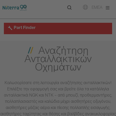
Direct
Direct
Direct
EMEA
to
to
to
main
main
footer
navigation
content
Part Finder
Αναζήτηση
Ανταλλακτικών
Οχημάτων
Καλωσορίσατε στη λειτουργία αναζήτησης ανταλλακτικών!
Επιλέξτε την εφαρμογή σας και βρείτε όλα τα κατάλληλα
ανταλλακτικά NGK και NTK – από μπουζί, προθερμαντήρες,
πολλαπλασιαστές και καλώδια μέχρι αισθητήρες οξυγόνου,
αισθητήρες μάζας αέρα και πίεσης πολλαπλής εισαγωγής,
αισθητήρες ταχύτητας και θέσης και βαλβίδες ανακυκλοφορίας