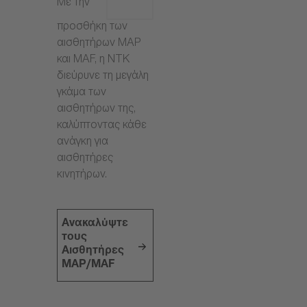
Με την
προσθήκη των
αισθητήρων MAP
και MAF, η NTK
διεύρυνε τη μεγάλη
γκάμα των
αισθητήρων της,
καλύπτοντας κάθε
ανάγκη για
αισθητήρες
κινητήρων.
Ανακαλύψτε
τους
Αισθητήρες
MAP/MAF