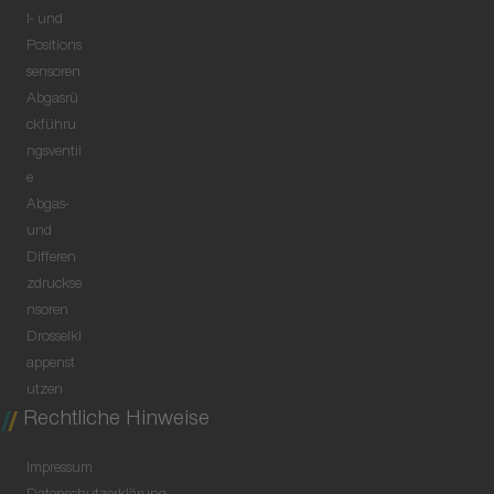
l- und
Positions
sensoren
Abgasrü
ckführu
ngsventil
e
Abgas-
und
Differen
zdruckse
nsoren
Drosselkl
appenst
utzen
Rechtliche Hinweise
Impressum