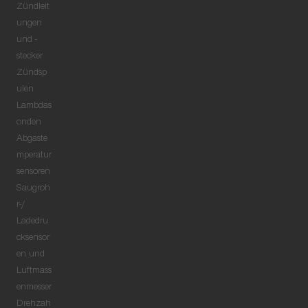
Zündleit
ungen
und -
stecker
Zündsp
ulen
Lambdas
onden
Abgaste
mperatur
sensoren
Saugroh
r-/
Ladedru
cksensor
en und
Luftmass
enmesser
Drehzah