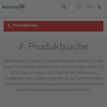
Direct
Direct
Direct
EMEA
to
to
to
main
main
footer
navigation
content
Produktfinder
Produktsuche
Willkommen in unserem Produktfinder! Bitte wählen Sie das
gesuchte Kompetenzfeld aus, um alle passenden NGK- und
NTK-Teile zu finden – von Zündkerzen, Glühkerzen,
Zündspulen und Zündleitungen bis hin zu Lambdasonden,
Luftmassenmessern und Saugrohrdrucksensoren, Drehzahl-
und Positionssensoren sowie AGR-Ventilen.