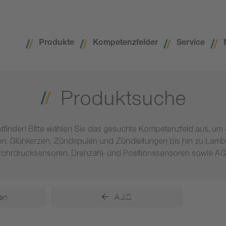
Produkte
Kompetenzfelder
Service
Produktsuche
tfinder! Bitte wählen Sie das gesuchte Kompetenzfeld aus, um
zen, Glühkerzen, Zündspulen und Zündleitungen bis hin zu L
ohrdrucksensoren, Drehzahl- und Positionssensoren sowie AGR
en
A.J.S.