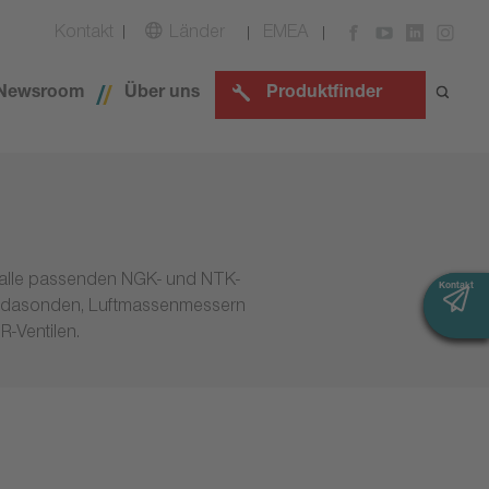
Kontakt
Länder
EMEA
Newsroom
Über uns
Produktfinder
 alle passenden NGK- und NTK-
Kontakt
Kontakt
ambdasonden, Luftmassenmessern
-Ventilen.