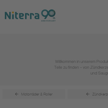
Direct
Direct
Direct
to
to
to
main
main
footer
navigation
content
Willkommen in unserem Produk
Teile zu finden – von Zündker
und Saugr
Motorräder & Roller
Zündkerz