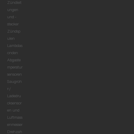
Zündleit
ungen
und -
stecker
Zündsp
ulen
Lambdas
onden
Abgaste
mperatur
sensoren
Saugroh
r-/
Ladedru
cksensor
en und
Luftmass
enmesser
Drehzah