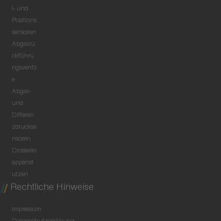
l- und
Positions
sensoren
Abgasrü
ckführu
ngsventil
e
Abgas-
und
Differen
zdruckse
nsoren
Drosselkl
appenst
utzen
Rechtliche Hinweise
Impressum