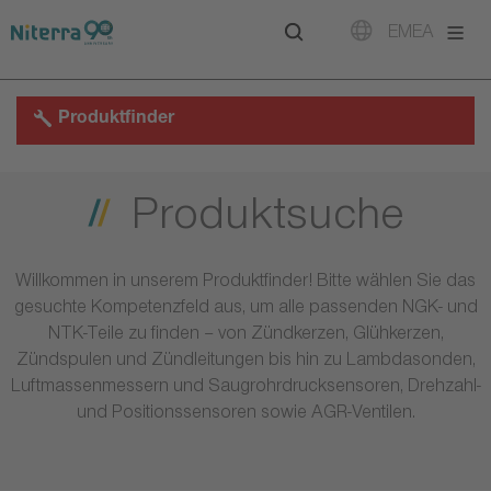
Direct
Direct
Direct
EMEA
to
to
to
main
main
footer
navigation
content
Produktfinder
Produktsuche
Willkommen in unserem Produktfinder! Bitte wählen Sie das
gesuchte Kompetenzfeld aus, um alle passenden NGK- und
NTK-Teile zu finden – von Zündkerzen, Glühkerzen,
Zündspulen und Zündleitungen bis hin zu Lambdasonden,
Luftmassenmessern und Saugrohrdrucksensoren, Drehzahl-
und Positionssensoren sowie AGR-Ventilen.