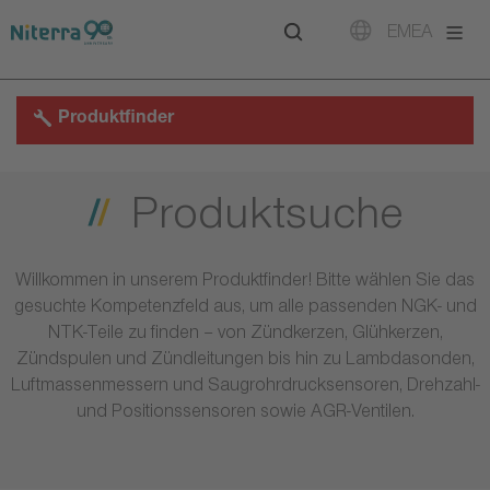
Direct
Direct
Direct
EMEA
to
to
to
main
main
footer
navigation
content
Produktfinder
Produktsuche
Willkommen in unserem Produktfinder! Bitte wählen Sie das
gesuchte Kompetenzfeld aus, um alle passenden NGK- und
NTK-Teile zu finden – von Zündkerzen, Glühkerzen,
Zündspulen und Zündleitungen bis hin zu Lambdasonden,
Luftmassenmessern und Saugrohrdrucksensoren, Drehzahl-
und Positionssensoren sowie AGR-Ventilen.