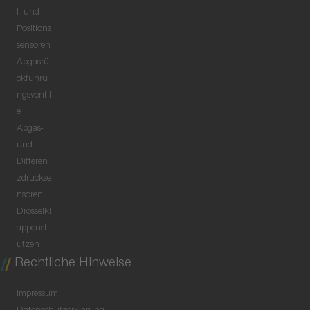
l- und
Positions
sensoren
Abgasrü
ckführu
ngsventil
e
Abgas-
und
Differen
zdruckse
nsoren
Drosselkl
appenst
utzen
Rechtliche Hinweise
Impressum