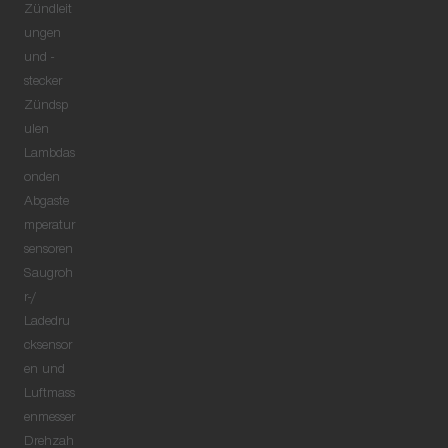
Zündleit
ungen
und -
stecker
Zündsp
ulen
Lambdas
onden
Abgaste
mperatur
sensoren
Saugroh
r-/
Ladedru
cksensor
en und
Luftmass
enmesser
Drehzah