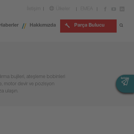
İletişim
Ülkeler
EMEA
Haberler
Hakkımızda
Parça Bulucu
rma bujileri, ateşleme bobinleri
İletişim
İletişim
e, motor devir ve pozisyon
a ulaşın.