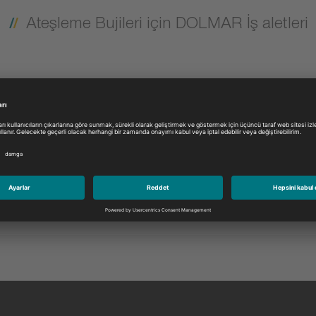
Ateşleme Bujileri için DOLMAR İş aletleri
Model:
Lütfen seçin