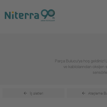
Direct
Direct
Direct
to
to
to
main
main
footer
navigation
content
Parça Bulucu'ya hoş geldiniz! L
ve kablolarından oksijen 
sensörle
İş aletleri
Ateşleme Buj