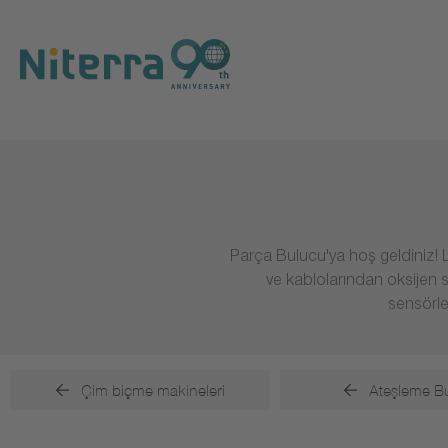
Direct
Direct
Direct
to
to
to
main
main
footer
navigation
content
Parça Bulucu'ya hoş geldiniz! L
ve kablolarından oksijen 
sensörle
Çim biçme makineleri
Ateşleme Buj