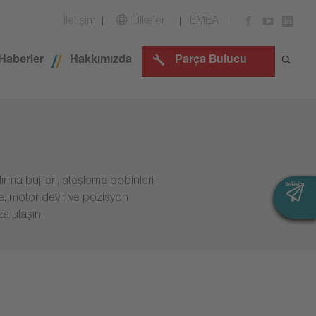
İletişim
Ülkeler
EMEA
Haberler
Hakkımızda
Parça Bulucu
rma bujileri, ateşleme bobinleri
İletişim
İletişim
e, motor devir ve pozisyon
a ulaşın.