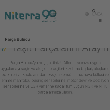
Direct
Direct
Direct
to
to
to
main
main
footer
EMEA
navigation
content
Parça Bulucu
Taşıt Parçalarını Arayın
Parça Bulucu'ya hoş geldiniz! Lütfen aracınıza uygun
uygulamayı seçin ve ateşleme bujileri, kızdırma bujileri, ateşleme
bobinleri ve kablolarından oksijen sensörlerine, hava kütlesi ve
emme manifoldu basınç sensörlerine, motor devir ve pozisyon
sensörlerine ve EGR valflerine kadar tüm uygun NGK ve NTK
parçalarımıza ulaşın.