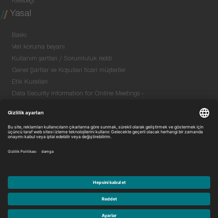
Kelebeği
Yasal
Baskı
Veri koruma beyanı
Kullanım şartları / Sorumluluk reddi
Genel Şartlar ve Koşulları ticari müşteriler
Etik Kuralları
Data Security Information for Online Meetings -
English (PDF)
Quality & Environment Policy - English (PDF)
Purchase GTC - English (PDF)
© 2026 Niterra. Her hakkı saklıdır.