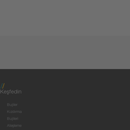
Keşfedin
Bujiler
Kızdırma
Bujileri
Ateşleme