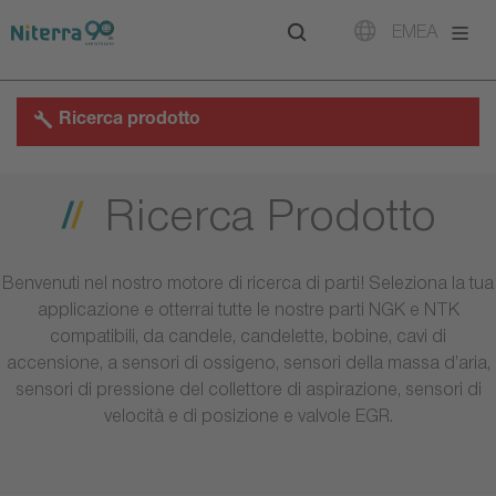
Direct
Direct
Direct
EMEA
to
to
to
main
main
footer
navigation
content
Ricerca prodotto
Ricerca Prodotto
Benvenuti nel nostro motore di ricerca di parti! Seleziona la tua
applicazione e otterrai tutte le nostre parti NGK e NTK
compatibili, da candele, candelette, bobine, cavi di
accensione, a sensori di ossigeno, sensori della massa d’aria,
sensori di pressione del collettore di aspirazione, sensori di
velocità e di posizione e valvole EGR.