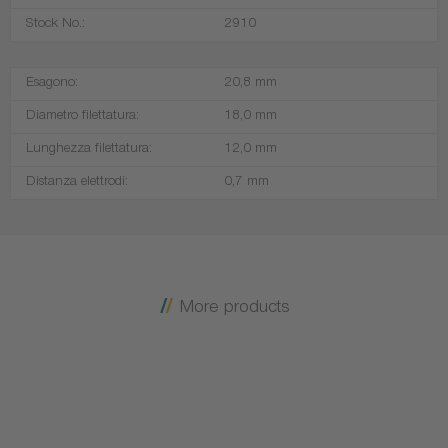
Stock No.:
2910
Esagono:
20,8 mm
Diametro filettatura:
18,0 mm
Lunghezza filettatura:
12,0 mm
Distanza elettrodi:
0,7 mm
More products