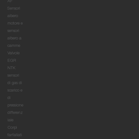
AF
Sensori
albero
motore e
sensori
albero a
camme
Valvole
EGR
NTK
sensori
di gas di
scarico e
di
pressione
differenz
iale
Corpi
farfallati