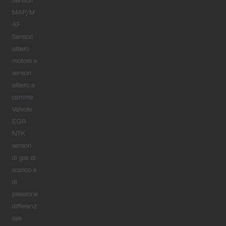
Sensori
MAP/M
AF
Sensori
albero
motore e
sensori
albero a
camme
Valvole
EGR
NTK
sensori
di gas di
scarico e
di
pressione
differenz
iale