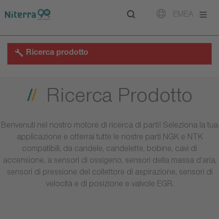
Direct
Direct
Direct
EMEA
to
to
to
main
main
footer
navigation
content
Ricerca prodotto
Ricerca Prodotto
Benvenuti nel nostro motore di ricerca di parti! Seleziona la tua
applicazione e otterrai tutte le nostre parti NGK e NTK
compatibili, da candele, candelette, bobine, cavi di
accensione, a sensori di ossigeno, sensori della massa d’aria,
sensori di pressione del collettore di aspirazione, sensori di
velocità e di posizione e valvole EGR.